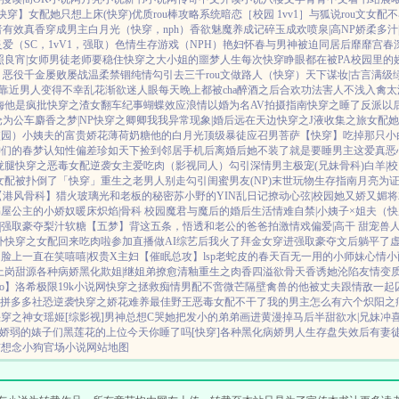
快穿】
女配她只想上床(快穿)
优质rou棒攻略系统
暗恋［校园 1vv1］
与狐说
rou文女配不
者
有效真香
穿成男主白月光（快穿，nph）
香欲
魅魔养成记
碎玉成欢
喷泉|高NP
娇柔多汁|
炙爱（SC，1vV1，强取）
色情生存游戏（NPH）
艳妇怀春
与男神被迫同居后
靡靡宫春
照良宵|女师男徒
老师要稳住
快穿之大小姐的噩梦人生
每次快穿睁眼都在被PA
校园里的
】
恶役千金屡败屡战
温柔禁锢
纯情勾引
去三千rou文做路人（快穿）
天下谋妆|古言
满级
靠近男人变得不幸
乱花渐欲迷人眼
每天晚上都被cha
醉酒之后
合欢功法害人不浅
入禽太
梅
他是疯批
快穿之渣女翻车纪事
蝴蝶效应
浪情
以婚为名
AV拍摄指南
快穿之睡了反派以
沦为公车
麝香之梦|NP
快穿之卿卿我我
异常现象|婚后
远在天边
快穿之J液收集之旅
女配她
校园）
小姨夫的富贵娇花
薄荷奶糖
他的白月光
顶级暴徒
应召男菩萨
【快穿】吃掉那只小
神们的春梦
认知性偏差
珍如天下
捡到邻居手机后
离婚后她不装了
就是要睡男主
这爱真恶
拢腿
快穿之恶毒女配逆袭
女主爱吃肉
（影视同人）勾引深情男主
极宠(兄妹骨科)
白羊|
女配被扑倒了「快穿」
重生之老男人别走
勾引闺蜜男友(NP)
末世玩物生存指南
月亮为
【港风骨科】猎火
玻璃光
和老板的秘密
苏小野的YIN乱日记
撩动心弦|校园
她又娇又媚
将
书屋
公主的小娇奴
暖床
炽焰|骨科 校园
魔君与魔后的婚后生活
情难自禁|小姨子×姐夫
（快
|强取豪夺
梨汁软糖
【五梦】背这五条，悟透
和老公的爸爸拍激情戏
偏爱|高干 甜宠
兽
外
快穿之女配回来吃肉啦
参加直播做AI综艺后我火了
拜金女穿进强取豪夺文后躺平了
脸上一直在笑嘻嘻|权贵X主妇
【催眠总攻】lsp老蛇皮的春天
百无一用的小师妹
心情小
上岗
甜源
各种病娇黑化
欺姐|继姐弟
撩愈
清釉
重生之肉香四溢
欲骨天香
诱她沦陷
友情变
bo】洛希极限
19k小说网
快穿之拯救痴情男配
不啻微芒
隔壁禽兽的他
被丈夫跟情敌一起
拼多多社恐逆袭
快穿之娇花难养
最佳野王
恶毒女配不干了
我的男主怎么有六个
炽阳之
快穿之神女瑶姬
[综影视]男神总想C哭她
把发小的弟弟画进黄漫掉马后
半甜欲水|兄妹
冲
娇弱的婊子们
黑莲花的上位
今天你睡了吗[快穿]
各种黑化病娇男
人生存盘失效后
有妻
前想念小狗
官场小说
网站地图