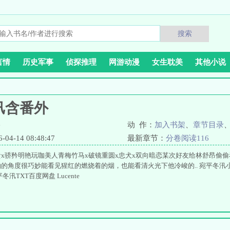
搜索
言情
历史军事
侦探推理
网游动漫
女生耽美
其他小说
汛含番外
e
动 作：
加入书架
、
章节目录
4-14 08:48:47
最新章节：
分卷阅读116
x骄矜明艳玩咖美人青梅竹马x破镜重圆x忠犬x双向暗恋某次好友给林舒昂偷
的角度很巧妙能看见猩红的燃烧着的烟，也能看清火光下他冷峻的.. 宛平冬汛小
汛TXT百度网盘 Lucente