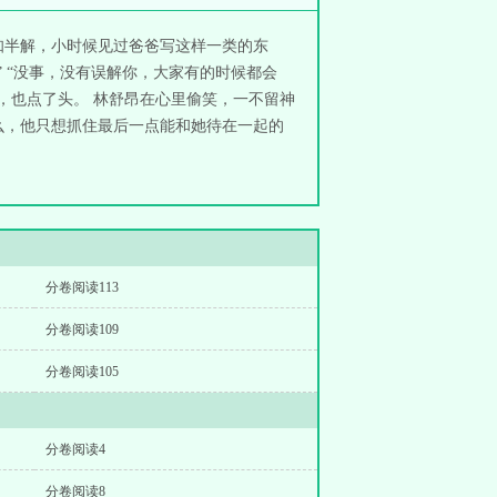
知半解，小时候见过爸爸写这样一类的东
 “没事，没有误解你，大家有的时候都会
想，也点了头。 林舒昂在心里偷笑，一不留神
么，他只想抓住最后一点能和她待在一起的
分卷阅读113
分卷阅读109
分卷阅读105
分卷阅读4
分卷阅读8