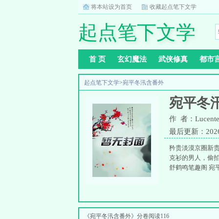
将本站设为首页
收藏起点笔下文学
起点笔下文学
首 页
玄幻魔法
武侠修真
都市
起点笔下文学
>
宛平冬汛含番外
宛平冬
作 者：Lucent
最后更新：2026-0
矜贵淡漠京圈新贵
克衫的男人，偷拍
舒鹤鸣笔趣阁 宛平冬
《宛平冬汛含番外》分卷阅读116