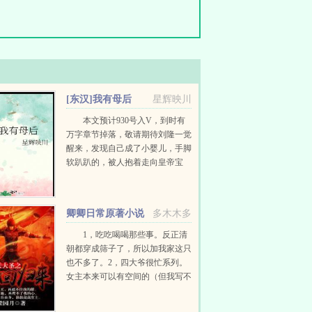
[东汉]我有母后
星辉映川
本文预计930号入V，到时有
万字章节掉落，敬请期待刘隆一觉
醒来，发现自己成了小婴儿，手脚
软趴趴的，被人抱着走向皇帝宝
座。刘隆已经预料到自己的结局，
是被推翻呢，还是被推翻呢。躺
平，毁灭吧。等等，他的母后...
卿卿日常原著小说
多木木多
1，吃吃喝喝那些事。反正清
朝都穿成筛子了，所以加我家这只
也不多了。2，四大爷很忙系列。
女主本来可以有空间的（但我写不
出来，一写到空间就犯设定狂癖，
文会歪到十万八千里外）她也可以