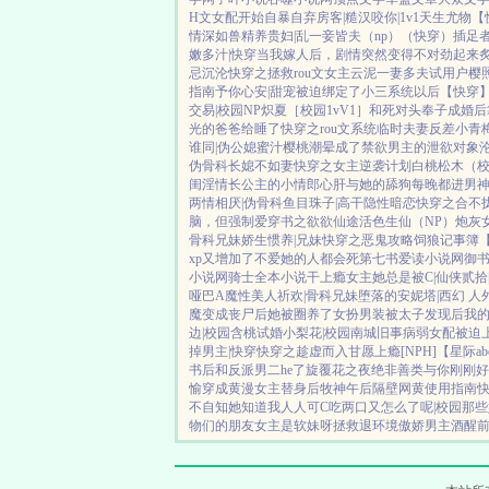
H文女配开始自暴自弃
房客|糙汉
咬你|1v1
天生尤物【
情深如兽
精养贵妇|乱
一妾皆夫（np）
（快穿）插足
嫩多汁|快穿
当我嫁人后，剧情突然变得不对劲起来
忌沉沦
快穿之拯救rou文女主
云泥
一妻多夫试用户
樱
指南
予你心安|甜宠
被迫绑定了小三系统以后【快穿
交易|校园NP
炽夏［校园1vV1］
和死对头奉子成婚后
光的爸爸给睡了
快穿之rou文系统
临时夫妻
反差小青
谁同|伪公媳
蜜汁樱桃
潮晕
成了禁欲男主的泄欲对象
伪骨科
长媳不如妻
快穿之女主逆袭计划
白桃松木（
闺淫情
长公主的小情郎
心肝与她的舔狗
每晚都进男
两情相厌|伪骨科
鱼目珠子|高干
隐性暗恋
快穿之合不
脑，但强制爱
穿书之欲欲仙途
活色生仙（NP）
炮灰
骨科兄妹
娇生惯养|兄妹
快穿之恶鬼攻略
饲狼记事簿
xp又增加了
不爱她的人都会死
第七书
爱读小说网
御
小说网
骑士全本小说
干上瘾
女主她总是被C|仙侠
贰拾
哑巴A
魔性美人
祈欢|骨科兄妹
堕落的安妮塔|西幻 人
魔
变成丧尸后她被圈养了
女扮男装被太子发现后
我的
边|校园
含桃
试婚
小梨花|校园
南城旧事
病弱女配被迫
掉男主|快穿
快穿之趁虚而入
甘愿上瘾[NPH]
【星际a
书后和反派男二he了
旋覆花之夜
绝非善类
与你刚刚好
愉
穿成黄漫女主替身后
牧神午后
隔壁网黄使用指南
不自知
她知道我人人可C
吃两口又怎么了呢|校园
那些
物们的朋友
女主是软妹呀
拯救退环境傲娇男主
酒醒