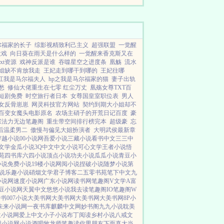
有系统的（为了她我...
尔福家的长子
综影视精致利己主义
超强联盟
一觉醒
大戏
向日葵在雨天是什么样的
一觉醒来香克斯又在
xt资源
戏神反派是谁
吞噬星空之进度条
凰觞
流水
姐缺不肯放我走
王妃走到哪干到哪的
王妃往哪
江我是马尔福夫人
hp之我是马尔福家的猫
妻子出轨
愁
修仙大佬重生在七零 红尘万丈
凰殇女尊TXT百
短剧免费
时空旅行者日本
女尊国皇室职位表
男人
女反骨崽崽
网灵科技官方网站
契约到期大小姐却不
百变女魔头电影原名
农场主硝子的开荒日记百度
豪
宗法力无边笔趣阁
重生带空间排行榜完本
超级豪
忘
后温柔男二
傲慢与偏见大姐扮演者
大明武侯最新章
穿越小说
00小说网
吾爱小说
三藏小说
看书中文
三三中
文学
金瓜小说
3Q中文
中文小说
可心文学
王者小说
悟
苑
四书库
六四小说
顶点小说
功夫小说
瓜瓜小说
青豆小
小说
免费小说
19楼小说
网阅小说
捏破小说
随梦小说
第
说
乐趣小说
硝烟文学
君子博客
二五零书苑
笔下中文
九
小说网
速度小说网
广东小说网
读书网
笔趣阁V
文学A
富
豆小说网
天翼中文
悠悠小说
我去读
笔趣阁IO
笔趣阁W
看书
007小说
大美书网
大美书网
大美书网
大美书网
8P小
未来小说网
一夜书库
麒麟中文网
妙书阁
九九小说
耽美
兰小说网
爱上中文
小子小说
布丁阅读
乡村小说
八戒文
曦小说网
小说酒吧
牧龙师
笔趣读
你男朋友下面真大
当