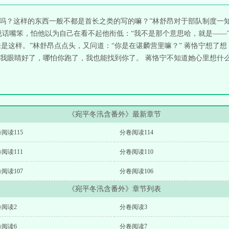
写吗？这样的东西一般不都是首长之类的写的嘛？”林舒昂对于部队制度一
说话嘴笨，怕他以为自己在看不起他衔低：“我不是那个意思哈，就是——”
来是这样。”林舒昂点点头，又问道：“你是在谌麟营里嘛？” 蒋恪宁想了
我眼睛好了，哪怕你跑了，我也能找到你了。 蒋恪宁不知道她心里想什
《宛平冬汛含番外》最新章节
阅读115
分卷阅读114
阅读111
分卷阅读110
阅读107
分卷阅读106
《宛平冬汛含番外》章节列表
卷阅读2
分卷阅读3
卷阅读6
分卷阅读7