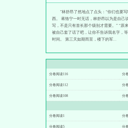
”林舒昂了然地点了点头：“你们也要
西。 蒋恪宁一时无话，林舒昂以为是自己
写，不是只有首长那个级别才需要。” “原
被自己套了话了吧，让你不告诉我名字，等
时间。 第三天如期而至，楼下的军...
分卷阅读116
分卷
分卷阅读112
分卷
分卷阅读108
分卷
分卷阅读1
分
分卷阅读5
分