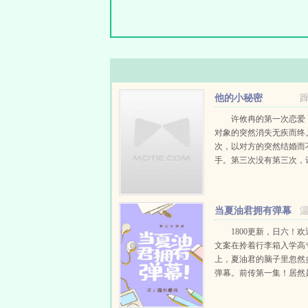
他的小秘密
许攸冉的第一次恋爱
对象的突然消失无疾而终
次，以对方的突然结婚而
手。第三次没有第三次，
接结婚了。所以许攸冉心
秘密，她没谈过恋爱。反
夫秦楚，三天两头靠实力
当夏油君拥有弹幕
闻上头条。许攸冉想象中的.
1800更新，日六！
文案在拎着行李箱入学高
上，夏油君的脑子里忽然
弹幕。前传第一集！居然
角开场！我还以为主角会
五条也是主角，官方说了