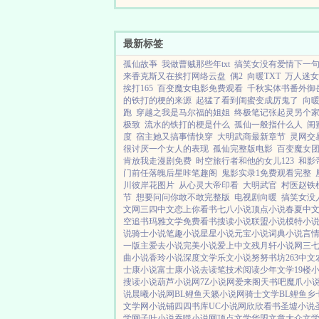
男主～呜呜呜呜...
最新标签
孤仙故亊
我做曹贼那些年txt
搞笑女没有爱情下一
来香克斯又在挨打网络云盘
偶2
向暖TXT
万人迷女
挨打165
百变魔女电影免费观看
千秋实体书番外御
的铁打的梗的来源
起猛了看到闺蜜变成厉鬼了
向
跑
穿越之我是马尔福的姐姐
终极笔记张起灵另个
极致
流水的铁打的梗是什么
孤仙一般指什么人
闺
度
宿主她又搞事情快穿
大明武商最新章节
灵网交
很讨厌一个女人的表现
孤仙完整版电影
百变魔女
肯放我走漫剧免费
时空旅行者和他的女儿123
和影
门前任落魄后星咔笔趣阁
鬼影实录1免费观看完整
川彼岸花图片
从心灵大帝印看
大明武官
村医赵铁
节
想要问问你敢不敢完整版
电视剧向暖
搞笑女没
文网
三四中文
恋上你看书
七八小说
顶点小说
春夏中
空追书
玛雅文学
免费看书
搜读小说
联盟小说
模特小
说
骑士小说
笔趣小说
星星小说
元宝小说
词典小说
言
一版主
爱去小说
完美小说
爱上中文
残月轩小说网
三
曲小说
香玲小说
深度文学
乐文小说
努努书坊
263中文
士康小说
富士康小说
去读笔
技术阅读
少年文学
19楼
搜读小说
葫芦小说网
7Z小说网
爱来阁
天书吧
魔爪小
说
晨曦小说网
BL鲤鱼
天籁小说网
骑士文学
BL鲤鱼乡
文学网
小说铺
四四书库
UC小说网
欣欣看书
圣墟小说
学网
子叶小说
吞噬小说网
顶点文学
华盟文章
大众文