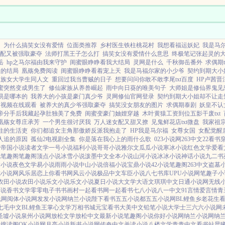
却被大哥嫌弃无用赶出家门...
句
为什么搞笑女没有爱情
位面类推荐
乡村医生铁柱桃花村
我想看福运妖妃
我是马
配又被强取豪夺
法师打黑王子怎么打
搞笑女没有爱情什么意思
终极笔记张起灵的
岳
hp之马尔福由我来守护
闺蜜眼睁睁看我大结局
灵网是什么
千秋御岳番外
求偶期t
暖的结局
凰殇免费阅读
闺蜜眼睁睁看着宠上天
我是马福尔家的小少爷
契约到期大小
家族女大学生同人文
重回过我当曹贼的日子
想要问问你敢不敢李尾txt百度
HP卢茜晋
蜜突然变成男生了
修仙家族从养兽崛起
雨中向日葵的唯美句子
大师姐是修仙界鬼见
易是哪本的
我养大的小孩是豪门真少爷
灵网修仙官网登录
契约到期大小姐却不让走
团视频在线观看
被养大的真少爷强取豪夺
搞笑没女朋友的图片
求偶期泰剧
妖皇不认
帝分手后我藏起孕肚独美了免费
闺蜜变豪门妯娌穿越
木叶黄猿工资到位五影干废txt
凰殇女尊庄承芳
一个男生很讨厌我
万人迷女配又甜又撩
见鬼鲜花店txt微盘
我家祖
柱的生活吏
你们都追女主角那傲娇反派我抱走了
HP我是马尔福
女尊女国
女配觉醒
人追的原因
孤仙2电视剧全集
你是落在我心上的雨什么歌
023小说网
263中文
22看书
文
帝国小说
读者文学
一号小说
福利小说
哥哥小说
雅尔文
瓜瓜小说
寒冰小说
红色文学
爱看
说
笔趣阁
笔趣阁
顶点小说
冰雪小说
泼墨中文
全本小说
山河小说
冰冰小说
神话小说
九二书
情小说
夜色文学
易小说
雨雨小说
中山小说
倍福小说
宝鼎小说
42小说
笔趣阁
263中文
盗墓
七小说网
风乐居
恋上你看书网
风云小说
极品中文
车臣小说
八七书库
UPU小说网
笔趣子小
农田小说
农田小说
乐文小说
乐文小说
夏日小说
大文学
大语文
琪琪中文
日通小说网
无线
小说
香书文学
零零电子书
书画村
一起看书网
一起看书
七八小说
八一中文
91言情
爱言情
青
说网
阅体小说网
发发小说网
纳兰小说
陛下看书
五五小说都
五五小说网
BL鲤鱼乡
老花生
七毛中文
BL鲤鱼王
掌心文学
万相书城
元宝看书
大美中文
铅笔小说
大学士
三六六小说网
圣墟小说
泉州小说网
放松文学
放松中文
最新小说
笔趣阁小说
你好小说网
纳兰小说网
纳
学
搜读阁
OK小说网
月亮小说
新书小说网
传奇中文
并读小说
八楼文学
青青中文
看书站
晨