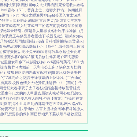
容易[快穿]
幸瘾|校园np
文火煨青梅|甜宠
爱意收集攻略
1vv1
盲冬（NP，替身上位，追妻火葬场）
传闻她鲜
深
纵情（NP）
快穿之睡遍男神(nph)
兽医
入禽太深
禁
娇软美人
吹花嚼蕊
蹙蛾眉|古言
失贞|NP
虐文女主求生
绿茶穿成炮灰女配
穿成男主的炮灰前妻
勾引禁欲师尊
深
艳嫁录
暗引力
穿进兽人世界被各种吃干抹净
被白月
后
伪装魔王与祭品勇者
屋檐下|校园
见微知著|弟妹
知与
只想被渣
燥雨|校园
强行侵占|骨科/强制
白蛇夫君
温火|
白兔
酸甜|校园暗恋
课后补习（师生）
绿茶婊的上位
深
心
极守夫德|甜宠
小兔子乖乖|青梅竹马
永远也会化雾
校园
漂亮少将O被军A灌满后
修仙修罗场 (NPH)
恋爱
证
城里侄女和乡下叔叔
除妖传|1vv1
碾碎芍药花|ABO 伪
就|青梅竹马
离婚前一天和老公上床了
快穿之奇怪的
穿）被狠狠疼爱的恶毒女配
渡她|快穿
床戏替身
书包
人的宝藏
高岭之花|高干
绿茶婊的上位
缘浅（百合abo）
虚有其表|校园
色情女大绝赞直播进行中！
【西幻】侍
雨
贵妃奴
春潮
双子太子
春枝嫋嫋
含苞待放
芭蕾鞋
桌
质
重生年代文的路人甲
展宫眉
袚灾祛秽
黑心狐只想吃
囚禁
甜心都想要
总有人想独占她
【快穿】节操何在
穿
痕
[快穿]每个世界遇到的都是变态
天造地设|公路
岁欢
喜侍妾
不羡仙|快穿仙侠 古言
上流社会|都市权斗
她撩人
徒刑
只想要你的保护而已
权倾天下
荔枝姻
吊桥效应
怪