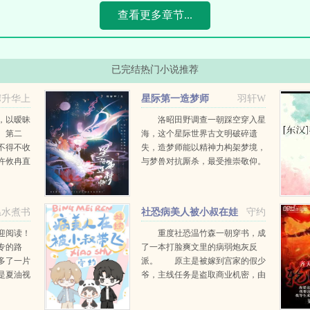
查看更多章节...
已完结热门小说推荐
蹿升华上
星际第一造梦师
羽轩W
，以暧昧
洛昭田野调查一朝踩空穿入星
。第二
海，这个星际世界古文明破碎遗
不得不收
失，造梦师能以精神力构架梦境，
许攸冉直
与梦兽对抗厮杀，最受推崇敬仰。
里有个小
穿越后，洛昭才发现是自己是一本
观她的丈
星际甜文中的炮灰女配。她空有精
以各种绯
神力却匮乏想象，在造梦师...
温水煮书
社恐病美人被小叔在娃
守约
..
综带飞
欢迎阅读！
重度社恐温竹森一朝穿书，成
专的路
了一本打脸爽文里的病弱炮灰反
多了一片
派。 原主是被嫁到宫家的假少
是夏油视
爷，主线任务是盗取商业机密，由
是五条呢
于行迹猥琐，被老攻发现后当场清
前传是双
理门户，想要回到原来的家里时，