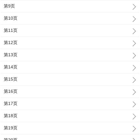
第9页
第10页
第11页
第12页
第13页
第14页
第15页
第16页
第17页
第18页
第19页