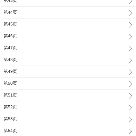
第43页
第44页
第45页
第46页
第47页
第48页
第49页
第50页
第51页
第52页
第53页
第54页