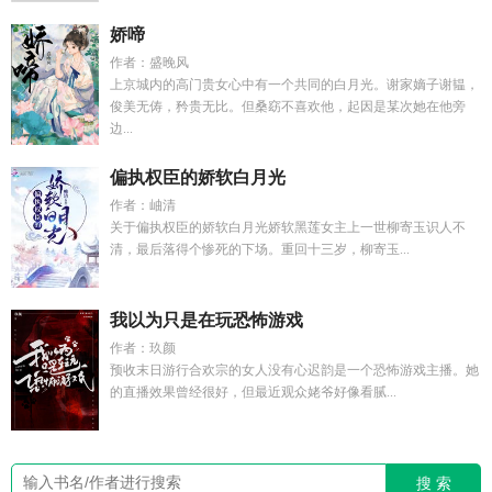
娇啼
作者：盛晚风
上京城内的高门贵女心中有一个共同的白月光。谢家嫡子谢韫，
俊美无俦，矜贵无比。但桑窈不喜欢他，起因是某次她在他旁
边...
偏执权臣的娇软白月光
作者：岫清
关于偏执权臣的娇软白月光娇软黑莲女主上一世柳寄玉识人不
清，最后落得个惨死的下场。重回十三岁，柳寄玉...
我以为只是在玩恐怖游戏
作者：玖颜
预收末日游行合欢宗的女人没有心迟韵是一个恐怖游戏主播。她
的直播效果曾经很好，但最近观众姥爷好像看腻...
搜 索