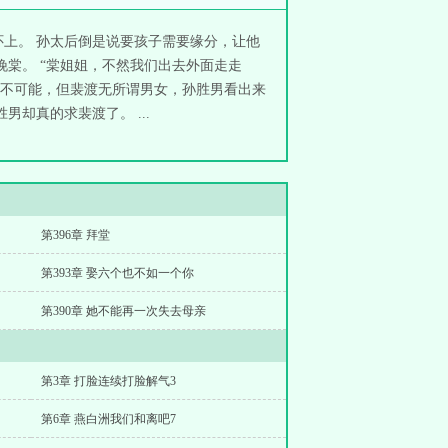
上。 孙太后倒是说要孩子需要缘分，让他
棠。 “棠姐姐，不然我们出去外面走走
以前不可能，但裴渡无所谓男女，孙胜男看出来
却真的求裴渡了。 ...
第396章 拜堂
第393章 娶六个也不如一个你
第390章 她不能再一次失去母亲
第3章 打脸连续打脸解气3
第6章 燕白洲我们和离吧7