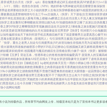
真香
穿成男主白月光（快穿，nph）
香欲
魅魔养成记
碎玉成欢
喷泉|高NP
娇柔多汁|1vv1
C，1vV1，强取）
色情生存游戏（NPH）
艳妇怀春
与男神被迫同居后
靡靡宫春深
纵情（
师男徒
老师要稳住
快穿之大小姐的噩梦人生
每次快穿睁眼都在被PA
校园里的娇软美人
金屡败屡战
温柔禁锢
纯情勾引
去三千rou文做路人（快穿）
天下谋妆|古言
满级绿茶穿成
变得不幸
乱花渐欲迷人眼
每天晚上都被cha
醉酒之后
合欢功法害人不浅
入禽太深
艳嫁录
批
快穿之渣女翻车纪事
蝴蝶效应
浪情
以婚为名
AV拍摄指南
快穿之睡了反派以后
伪装魔
香之梦|NP
快穿之卿卿我我
异常现象|婚后
远在天边
快穿之J液收集之旅
女配她只想被渣
姨夫的富贵娇花
薄荷奶糖
他的白月光
顶级暴徒
应召男菩萨
【快穿】吃掉那只小白兔
酸甜
梦
认知性偏差
珍如天下
捡到邻居手机后
离婚后她不装了
就是要睡男主
这爱真恶心
极守夫
之恶毒女配逆袭
女主爱吃肉
（影视同人）勾引深情男主
极宠(兄妹骨科)
白羊|校园
漂亮少
了「快穿」
重生之老男人别走
勾引闺蜜男友(NP)
末世玩物生存指南
月亮为证
城里侄女
】猎火
玻璃光
和老板的秘密
苏小野的YIN乱日记
撩动心弦|校园
她又娇又媚
将就|青梅竹
小娇奴
暖床
炽焰|骨科 校园
魔君与魔后的婚后生活
情难自禁|小姨子×姐夫
（快穿）被狠狠
梨汁软糖
【五梦】背这五条，悟透
和老公的爸爸拍激情戏
偏爱|高干 甜宠
兽人的宝藏
高岭
配回来吃肉啦
参加直播做AI综艺后我火了
拜金女穿进强取豪夺文后躺平了
虚有其表|校
笑嘻嘻|权贵X主妇
【催眠总攻】lsp老蛇皮的春天
百无一用的小师妹
心情小雨
贵妃奴
春
种病娇黑化
欺姐|继姐弟
撩愈
清釉
重生之肉香四溢
欲骨天香
诱她沦陷
友情变质
重生年代
限
19k小说网
快穿之拯救痴情男配
不啻微芒
隔壁禽兽的他
被丈夫跟情敌一起囚禁
甜心都
逆袭
快穿之娇花难养
最佳野王
恶毒女配不干了
我的男主怎么有六个
炽阳之痕
[快穿]
瑶姬
[综影视]男神总想C哭她
把发小的弟弟画进黄漫掉马后
半甜欲水|兄妹
冲喜侍妾
不羡仙
们
黑莲花的上位
今天你睡了吗[快穿]
各种黑化病娇男
人生存盘失效后
有妻徒刑
只想要
官场小说
网站地图
有小说为转载作品，所有章节均由网友上传，转载至本站只是为了宣传本书让更多读