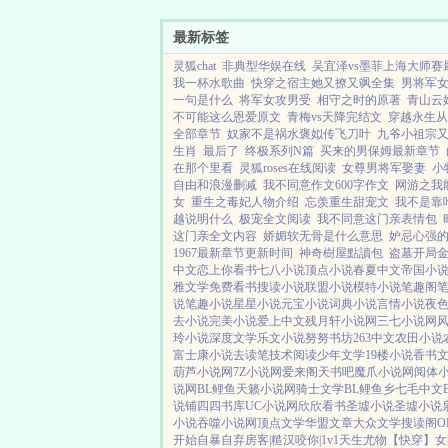
污...
最新标签
灵狐chat
非典型华娱在线
吴宜泽vs墨菲上海大师赛
我一杯水歌曲
快穿之宿主她又撩又飒全集
男将军
一句是什么
将军女攻男受
相守之时的原著
青山云
不可能这么恩爱原文
青梅vs天降完结文
穿越永生从
全部章节
奴家不是祸水褒姒传飞刀叶
九爷小祖宗
生肖
最后了
终极系列N篇
买来的男保姆最新章节
在那个里看
灵狐roses在线阅读
女尊男将军娶妻
小
自由和浪漫删减
我不同意作文600字作文
网游之我
女
重生之毒妃人物介绍
忘羡重生甜宠文
我不是靠
越说明什么
极宠全文阅读
我不同意这门亲表情包
这门亲全文内容
娇媚软无骨是什么意思
妒忌心强
1967最新章节更新时间
神奇樹屋點讀包
盗墓开局
中文
恋上你看书
七八小说
顶点小说
春夏中文
帝国小
雅文学
免费看书
搜读小说
联盟小说
模特小说
笔趣阁
说
笔趣小说
星星小说
元宝小说
词典小说
言情小说
夜
去小说
完美小说
爱上中文
残月轩小说网
三七小说网
玲小说
深度文学
乐文小说
努努书坊
263中文
农田小说
富士康小说
去读笔
技术阅读
少年文学
19楼小说
香书
葫芦小说网
7Z小说网
爱来阁
天书吧
魔爪小说网
阅体
说网
BL鲤鱼
天籁小说网
骑士文学
BL鲤鱼乡
七毛中文
说铺
四四书库
UC小说网
欣欣看书
圣墟小说
圣墟小说
小说
吞噬小说网
顶点文学
华盟文章
大众文学
搜读阁
O
开始自暴自弃
房客|糙汉
咬你|1v1
天生尤物【快穿】
女