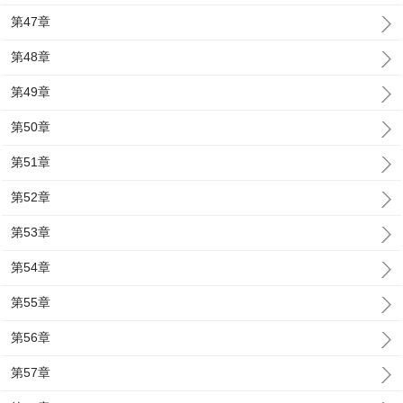
第47章
第48章
第49章
第50章
第51章
第52章
第53章
第54章
第55章
第56章
第57章