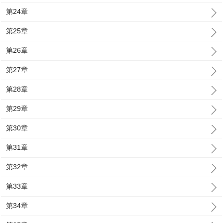
第24章
第25章
第26章
第27章
第28章
第29章
第30章
第31章
第32章
第33章
第34章