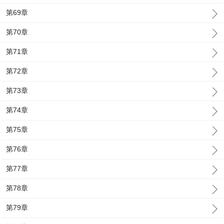
第69章
第70章
第71章
第72章
第73章
第74章
第75章
第76章
第77章
第78章
第79章