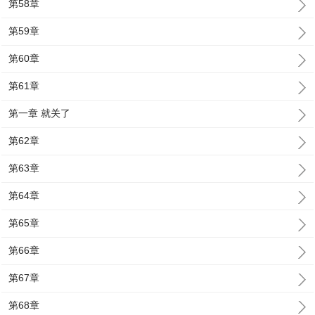
第58章
第59章
第60章
第61章
第一章 就关了
第62章
第63章
第64章
第65章
第66章
第67章
第68章