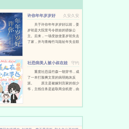
许你年年岁岁好
久安久安
关于许你年年岁岁好以前，姜
岁初是大院里号令群娃的骄纵公
主。后来，一场变故使姜岁初失去
了家，并与青梅竹马陆祉年失去联
系高中重遇，陆祉年还是那个陆祉
年，天之骄子在主席台上穿着干净
整洁的蓝白校服作为新生代表上台
社恐病美人被小叔在娃
守约
演讲姜岁初...
综带飞
重度社恐温竹森一朝穿书，成
了一本打脸爽文里的病弱炮灰反
派。 原主是被嫁到宫家的假少
爷，主线任务是盗取商业机密，由
于行迹猥琐，被老攻发现后当场清
理门户，想要回到原来的家里时，
却被大哥嫌弃无用赶出家门...