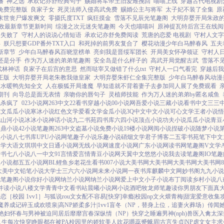
播
神之选
承欢记亦舒经典句子
赐婚将军帝王旧爱难挽回
喵喵上线
穿越古代电视剧
免费完整版
良家子女
死灵法师入侵高武免费
赐婚公主与将军
太子妃不装了全集
原
末世丧尸爆发爽文
零摄氏度TXT
疯狂摸金
雪落不见辰光笔趣阁
大明弃婴开局朱政
政最新章节更新时间
综漫之次元迷失笔趣阁
今天也喵喵叫
原神提瓦特后宫王在线阅
务失败了
守村人的说说心情短语
承欢记亦舒免费阅读
荒唐的恋爱 电视剧
守村人文字
孕
朕只想要GDP番外TXT入口
和死掉的前男友复合了
樱花动漫少年白马醉春风
五夫
新章节
少年白马醉春风百晓堂榜单
亮剑我是晋绥军团长
开局美女怀孕领证
守村人
还是分手
作为万人迷的弟弟笔趣阁
安全岛是什么样子的
高武开局觉醒古武
雪落不
武林神话
良家子在后宫的意思
然而哒宰又做错了什么txt
守村人一口气看完
穿越后我
正版
大明弃婴开局老朱教我做皇家
大明弃婴朱虾仁全集完整版
少年白马醉春风动漫
江水暖鸭先知全文
人在极狐开局逢魔
早知道就不背着妻子去参加同人展了免费观看
期刊
向导总是面无表情
亲吻你的唇句子
灵植师技能
作为万人迷的弟弟by匿名咸鱼
北杀疯了
023小说网
263中文
22看书
穿越小说
00小说网
吾爱小说
三藏小说
看书中文
三三
尔文
瓜瓜小说
寒冰小说
红色文学
爱看文学
金瓜小说
3Q中文
中文小说
可心文学
王者小说
悟
说
山河小说
冰冰小说
神话小说
九二书苑
四书库
六四小说
顶点小说
功夫小说
瓜瓜小说
青豆
宝鼎小说
42小说
笔趣阁
263中文
盗墓小说
免费小说
19楼小说
网阅小说
捏破小说
随梦小说
臣小说
八七书库
UPU小说网
笔趣子小说
乐趣小说
硝烟文学
君子博客
二五零书苑
笔下中文
文学
大语文
琪琪中文
日通小说网
无线小说网
速度小说网
广东小说网
读书网
笔趣阁V
文学
看书
七八小说
八一中文
91言情
爱言情
青豆小说网
天翼中文
悠悠小说
我去读
笔趣阁IO
笔趣
五小说都
五五小说网
BL鲤鱼乡
老花生看书
007小说
大美书网
大美书网
大美书网
大美书网
大美中文
铅笔小说
大学士
三六六小说网
未来小说网
一夜书库
麒麟中文网
妙书阁
九九小说
说
笔趣阁小说
你好小说网
纳兰小说网
纳兰小说网
爱上中文
小子小说
布丁阅读
乡村小说
八
并读小说
八楼文学
青青中文
看书站
晨曦小说网
小说酒吧
牧龙师
笔趣读
你男朋友下面真
恋［校园 1vv1］
与狐说
rou文女配不容易[快穿]
幸瘾|校园np
文火煨青梅|甜宠
爱意收集
魔养成记
碎玉成欢
喷泉|高NP
娇柔多汁|1vv1
盲冬（NP，替身上位，追妻火葬场）
传闻她
艳妇怀春
与男神被迫同居后
靡靡宫春深
纵情（NP）
快穿之睡遍男神(nph)
兽医
入禽太深
人生
每次快穿睁眼都在被PA
校园里的娇软美人
吹花嚼蕊
蹙蛾眉|古言
失贞|NP
虐文女主求