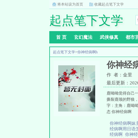
将本站设为首页
收藏起点笔下文学
起点笔下文学
首 页
玄幻魔法
武侠修真
都市
起点笔下文学
>
你神经病啊h
你神经
作 者：金里
最后更新：2026-0
鹿呦呦觉得自己
撕裂鹿颈的野狼
字：主角：鹿呦
态 你神经病啊
你神经病啊妹
经病啊用日语
经病啊
你神