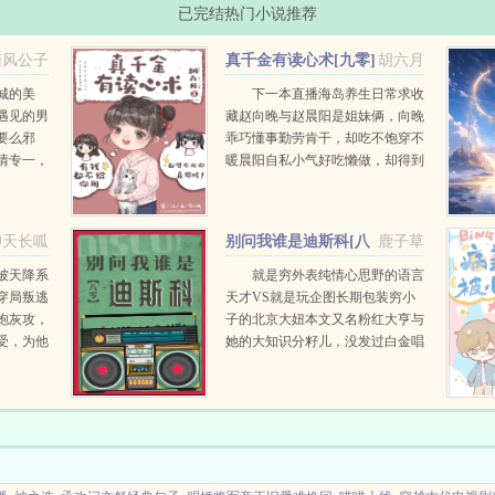
已完结热门小说推荐
南风公子
真千金有读心术[九零]
胡六月
城的美
下一本直播海岛养生日常求收
遇见的男
藏赵向晚与赵晨阳是姐妹俩，向晚
要么邪
乖巧懂事勤劳肯干，却吃不饱穿不
情专一，
暖晨阳自私小气好吃懒做，却得到
生性风
父母偏爱。村里人都摇头造孽哦，
女人堆里
这么偏心！意外被雷劈，赵向晚有
不行，为
了读心...
仰天长呱
别问我谁是迪斯科[八
鹿子草
得了自
零]
被天降系
就是穷外表纯情心思野的语言
穿局叛逃
天才VS就是玩企图长期包装穷小
炮灰攻，
子的北京大妞本文又名粉红大亨与
受，为他
她的大知识分籽儿，没发过白金唱
明昕原本
片的翻译官不是好企业家狄思科是
有八块腹
学校里的风云人物。帅是真的帅，
有才是真的...