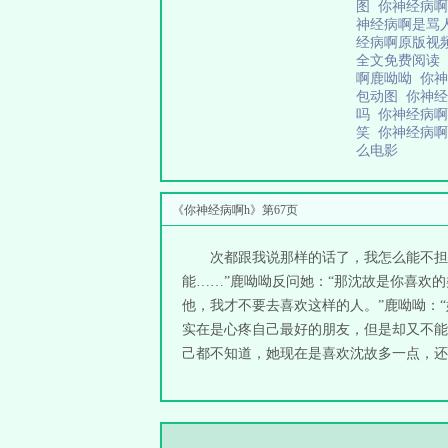
图
你神经病
神经病啊是骂
经病啊原版视
全文免费阅读
啊鹿呦呦
你
包动图
你神
吗
你神经病啊
笑
你神经病
么电影
《你神经病啊h》第67页
次都跟我说那样的话了，我怎么能不担
能……”鹿呦呦反问她：“那沈故是你喜欢
他，我才不要去喜欢这样的人。”鹿呦呦：
实在是心疼自己最好的朋友，但是却又不能
己都不知道，她现在是喜欢沈故多一点，还