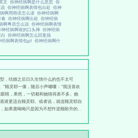
啊英文
你神经病啊是什么意思
你
么说
你神经病啊表情包出处
你神
经病啊用韩语怎么读
你神经病啊
致青春
你神经病啊出处
你神经病
病啊粤语怎么说
你神经病啊表情
你神经病啊谁的口头禅
你神经病
展白
你神经病啊怎么回复搞
神经病啊表情包gif
你神经病啊什
型，结婚之后日久生情什么的也不太可
。”顾灵耶一僵，随后小声嘟囔：“我没喜欢
眯眼睛，果然，一切都和她猜得差不多。她
底谁更适合顾灵耶。或者说，就连顾灵耶自
如果鹿呦呦只是因为不想忤逆顾盼升的...