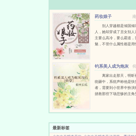
药妆娘子
别人穿越都是倾国倾
人，她却穿成了丑女别人
主要么高冷，要么霸道，
魅，不管什么属性都是用
至死不渝，她遇到的男主
流，成婚第二天她还得去
把他揪回来给公婆请安。
钓系美人成为炮灰
了美容销售的尊严，她治
攻后[快穿］
己...
离家出走那天，明昕
统砸中，系统声称他是快
者，需要到小世界中扮演
拯救那些下场悲惨的主角
们付出一切哐哐撞大墙。
兴趣缺缺，直到他见到拥
肌优美人鱼线的主角...
最新标签