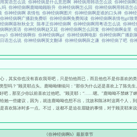
啊用英语怎么说
你神经病是什么意思啊
神经病用韩语怎么说
你神经病
人吗
你神经病啊鹿呦呦顾盼升
你神经病啊怎么回
你神经病啊用韩语怎
频
你神经病啊 表情包
你神经病啊图片
你神经病啊是谁的口头禅
你神
你神经病啊广播剧免费听
你神经病啊免费阅读
你神经病啊表情包gif
神经病啊葵秋秋全文
陈孝正你神经病啊
你神经病啊用粤语怎么说
你神经
经病啊的英语
你神经病啊赵又廷
你神经病啊怎么回复
你神经病啊金里
mp3
你神经病啊你
你神经病啊gif
你神经病啊电影
你神经病啊广播剧
啊日语怎么说
你神经病啊英文翻译
你神经病啊薛之谦
你神经病了吧
你
心，其实你也没有喜欢我哥吧，只是怕他而已，而且他也不是你喜欢的类
的类型吗？”顾灵耶点头。鹿呦呦继续问：“那你为什么还是喜欢上了陈先生
“好吧，那至少你以前喜欢过他吧。”顾灵耶：“……嗯。”鹿呦呦不禁眯了
给她一些建议，因为，就连鹿呦呦也想不出，沈故和陈冰时这两个人，到
是喜欢陈冰时多一点。不过，这都不是迫在眉睫的事情，对于顾灵耶来说，
《你神经病啊h》最新章节