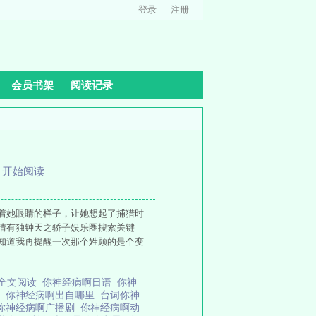
登录
注册
会员书架
阅读记录
、
开始阅读
着她眼睛的样子，让她想起了捕猎时
情有独钟天之骄子娱乐圈搜索关键
知道我再提醒一次那个姓顾的是个变
啊全文阅读
你神经病啊日语
你神
文
你神经病啊出自哪里
台词你神
你神经病啊广播剧
你神经病啊动