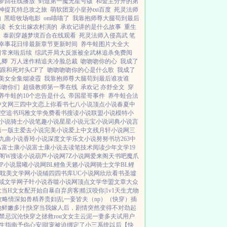
梦回在线播放
剑道第一魔无星号版
和金主分开的第
神提瓦特总攻之旅
萌软团宠小皇孙txt百度
死灵法师
的
黑暗牧场电影
om喵喵了
我靠抱师尊大腿苟到最后
读
长女出嫁农村演的
承欢记讲的是什么故事
重生
泰剧穿越梦境百合在线观看
死灵法师入侵高武 笔
幸事花日绯最新章节更新时间
养牛蛙图片大全大
日常来啦后续
综武开局大反派被全武林追杀免费阅
见卿
万人迷作精追夫冷脸总裁
吻吻吻你的心
我成了
跟和死对头CP了
吻吻吻吻你的心是什么歌
我成了
美女全集烟凌霞
我靠抱师尊大腿苟到最后谁攻谁
亲吻你们
超级教师第一季在线
承欢记 亦舒全文
穿
养牛蛙的10个忠告是什么
帝国星哥事件
养牛蛙合法
中文网
三四中文
恋上你看书
七八小说
顶点小说
春夏中
空追书
玛雅文学
免费看书
搜读小说
联盟小说
模特小
小说
骑士小说
笔趣小说
星星小说
元宝小说
词典小说
言
第一版主
爱去小说
完美小说
爱上中文
残月轩小说网
三
九曲小说
香玲小说
深度文学
乐文小说
努努书坊
263中
A
富士康小说
富士康小说
去读笔
技术阅读
少年文学
19
阁W
搜读小说
葫芦小说网
7Z小说网
爱来阁
天书吧
魔爪
8P小说
晨曦小说网
BL鲤鱼
天籁小说网
骑士文学
BL鲤
耽美文学网
小说铺
四四书库
UC小说网
欣欣看书
圣墟
戒文学网
子叶小说
吞噬小说网
顶点文学
华盟文章
大众
大
当H文女配开始自暴自弃
房客|糙汉
咬你|1v1
天生尤物
攻略
情深如兽
精养贵妇|乱
一妾皆夫（np）
（快穿）插
鲜嫩多汁|快穿
当我嫁人后，剧情突然变得不对劲起
禁忌沉沦
快穿之拯救rou文女主
云泥
一妻多夫试用户
生指南
予你心安|甜宠
被迫绑定了小三系统以后【快