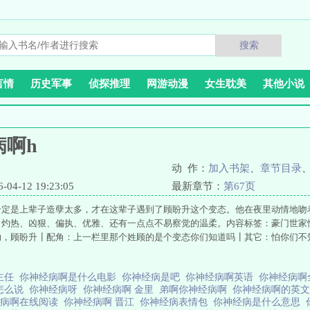
搜索
言情
历史军事
侦探推理
网游动漫
女生耽美
其他小说
病啊h
动 作：
加入书架
、
章节目录
4-12 19:23:05
最新章节：
第67页
一定是上辈子造孽太多，才在这辈子遇到了顾盼升这个变态。他在夜里动情地吻
，灼热、凶狠、偏执、优雅、还有一点点不易察觉的温柔。内容标签：豪门世家
呦，顾盼升┃配角：上一栏里那个姓顾的是个变态你们知道吗┃其它：怕你们不
主任
你神经病啊是什么电影
你神经病是吧
你神经病啊英语
你神经病
怎么说
你神经病呀
你神经病啊 金里
弟啊你神经病啊
你神经病啊的英
经病啊在线阅读
你神经病啊 晋江
你神经病表情包
你神经病是什么意思