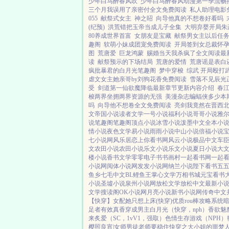
少年白马醉春风吹
少年白马醉春风动漫第一季流畅
三个月我误用了亲密付全文免费阅读
私人助理电影
055
献祭式女主
神之眧
向导他真的不想卷好看吗
(纪预)
洪荒错把玉帝当成儿子全集
大明弃婴开局朱
80养成世界首富
女朋友是宝藏
献祭男女主以后任
趣阁
软萌小妹成团宠免费阅读
开局签到女总裁怀
图
荒唐爱
巨龙鸿蒙
赐婚当天我杀疯了全文阅读最
读
献祭预示的下场结局
荒唐的爱情
荒唐谣是表白
疯批暴君的白月光笔趣阁
梦中穿梭
综武 开局殴打
虐文女主她亲哥by刘狗花香免费阅读
雪落不见辰光
受
剑道第一仙欲魔降临最新章节更新内容介绍
春
梭两界坐拥两界资源的无强
美漫杂志蝙蝠侠多少本
吗
向导他不想卷全文免费阅读
亮剑我竟然在晋西
文
帝国小说
读者文学
一号小说
福利小说
哥哥小说
雅
说
笔趣阁
笔趣阁
顶点小说
冰雪小说
泼墨中文
全本小
情小说
夜色文学
易小说
雨雨小说
中山小说
倍福小说
七小说网
风乐居
恋上你看书网
风云小说
极品中文
车
文
农田小说
农田小说
乐文小说
乐文小说
夏日小说
大
楼小说
香书文学
零零电子书
书画村
一起看书网
一起
小说网
阅体小说网
发发小说网
纳兰小说
陛下看书
五
鱼乡
七毛中文
BL鲤鱼王
掌心文学
万相书城
元宝看书
小说
圣墟小说
泉州小说网
放松文学
放松中文
最新小
文学
搜读阁
OK小说网
月亮小说
新书小说网
传奇中文
【快穿】
女配她只想上床(快穿)
优质rou棒攻略系统
暗
足者
有效真香
穿成男主白月光（快穿，nph）
香欲
魅
来
炙爱（SC，1vV1，强取）
色情生存游戏（NPH）
樱照良宵|女师男徒
老师要稳住
快穿之大小姐的噩梦