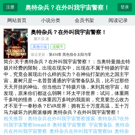
奥特杂兵？在外叫我宇宙警察！
注册
登录
网站首页
小说分类
会员书架
阅读记录
奥特杂兵？在外叫我宇宙警察！
菌不浪 著
其他小说
连载中
最近更新：
第434章 黑色指令太阳与零
更新时间：
2026-04-12 04:06:33
简介:关于奥特杂兵？在外叫我宇宙警察！：当奥特曼抛去特
摄片经费的限制，出现在现实中，出现在不属于特摄的宇宙
中，究竟会展现出什么样的实力？在神仙打架的光之国主宇
宙，夏树只是一名普普通通的宇宙警备队队员，比不过那些
天天开挂的神仙。但当他出了特摄片场，来到其他宇宙，却
发现，原来你们都这么弱啊！环太平洋世界：试问，体重两
千多吨的怪兽，在体重四万多吨的我面前，究竟要怎么收力
才不至于一拳秒杀？EVA世界：拥有五十万度高温，五十万
马力破坏力的斯派修姆 奥特杂兵？在外叫我宇宙警察！
相关推荐：
奥特杂兵在外叫我宇宙警察搜索
奥特杂兵?在外
叫我宇宙警察!oread.8
奥特曼宇宙警察
宇宙警备队
奥特杂
兵在外叫我宇宙警察
奥特杂兵在外叫我宇宙警察txt
奥特杂