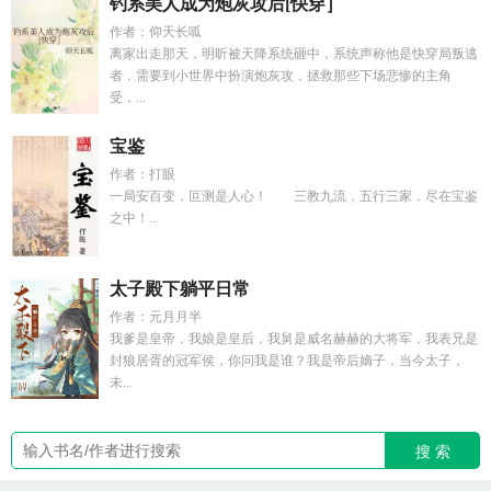
钓系美人成为炮灰攻后[快穿］
作者：仰天长呱
离家出走那天，明昕被天降系统砸中，系统声称他是快穿局叛逃
者，需要到小世界中扮演炮灰攻，拯救那些下场悲惨的主角
受，...
宝鉴
作者：打眼
一局安百变，叵测是人心！ 三教九流，五行三家，尽在宝鉴
之中！...
太子殿下躺平日常
作者：元月月半
我爹是皇帝，我娘是皇后，我舅是威名赫赫的大将军，我表兄是
封狼居胥的冠军侯，你问我是谁？我是帝后嫡子，当今太子，
未...
搜 索