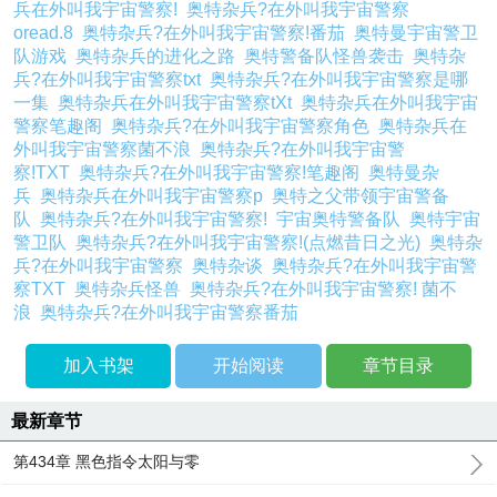
兵在外叫我宇宙警察!
奥特杂兵?在外叫我宇宙警察
oread.8
奥特杂兵?在外叫我宇宙警察!番茄
奥特曼宇宙警卫
队游戏
奥特杂兵的进化之路
奥特警备队怪兽袭击
奥特杂
兵?在外叫我宇宙警察txt
奥特杂兵?在外叫我宇宙警察是哪
一集
奥特杂兵在外叫我宇宙警察tXt
奥特杂兵在外叫我宇宙
警察笔趣阁
奥特杂兵?在外叫我宇宙警察角色
奥特杂兵在
外叫我宇宙警察菌不浪
奥特杂兵?在外叫我宇宙警
察!TXT
奥特杂兵?在外叫我宇宙警察!笔趣阁
奥特曼杂
兵
奥特杂兵在外叫我宇宙警察p
奥特之父带领宇宙警备
队
奥特杂兵?在外叫我宇宙警察!
宇宙奥特警备队
奥特宇宙
警卫队
奥特杂兵?在外叫我宇宙警察!(点燃昔日之光)
奥特杂
兵?在外叫我宇宙警察
奥特杂谈
奥特杂兵?在外叫我宇宙警
察TXT
奥特杂兵怪兽
奥特杂兵?在外叫我宇宙警察! 菌不
浪
奥特杂兵?在外叫我宇宙警察番茄
加入书架
开始阅读
章节目录
最新章节
第434章 黑色指令太阳与零