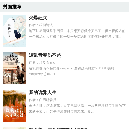
封面推荐
火爆狂兵
作者：梧桐诗人
地下世界顶级杀手回归，本只想安静做个美男子，但半夜闯入的
一个极品女人打破了这一切一场惊天阴谋悄然拉开序幕，都...
逆乱青春伤不起
作者：只爱金泰妍
逆乱青春伤不起简介emspemsp磨铁超高推荐VIP0603完结
emspemsp总点击1...
我的诡异人生
作者：白刃斩春风
末法之世，厉诡复苏，人间已是绝路。一块从已故双亲手里传下
来的手表，让苏午得以穿梭过去未来。断...