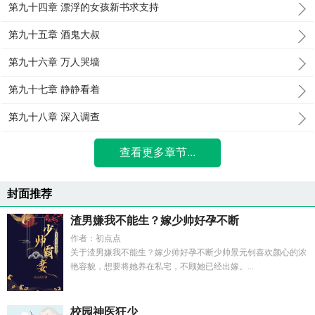
第九十四章 漂浮的女孩新书求支持
第九十五章 酒鬼大叔
第九十六章 万人哭墙
第九十七章 静静看着
第九十八章 深入调查
查看更多章节...
封面推荐
渣男嫌我不能生？嫁少帅好孕不断
作者：初点点
关于渣男嫌我不能生？嫁少帅好孕不断少帅景元钊喜欢颜心的浓
艳容貌，想要将她养在私宅，不顾她已经出嫁。...
校园神医狂少