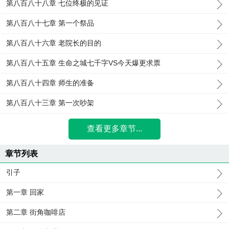
第八百八十八章 七位终极的见证
第八百八十七章 第一个祭品
第八百八十六章 老院长的目的
第八百八十五章 生命之城七千字VS今天爆更求票
第八百八十四章 师生的准备
第八百八十三章 第一次吵架
查看更多章节...
章节列表
引子
第一章 回家
第二章 街角咖啡店