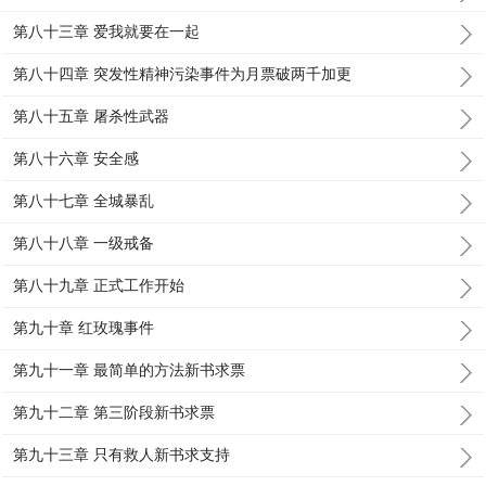
第八十三章 爱我就要在一起
第八十四章 突发性精神污染事件为月票破两千加更
第八十五章 屠杀性武器
第八十六章 安全感
第八十七章 全城暴乱
第八十八章 一级戒备
第八十九章 正式工作开始
第九十章 红玫瑰事件
第九十一章 最简单的方法新书求票
第九十二章 第三阶段新书求票
第九十三章 只有救人新书求支持