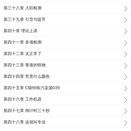
第三十八章 入职检测
第三十九章 引导与提升
第四十章 理论上讲
第四十一章 多项检测
第四十二章 太正常了
第四十三章 青港的怪物
第四十四章 究竟什么颜色
第四十五章 C级特殊污染源039
第四十六章 工作机器
第四十七章 倒计时三十秒
第四十八章 这就叫专业