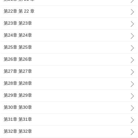
第22章 第 22 章
第23章 第23章
第24章 第24章
第25章 第25章
第26章 第26章
第27章 第27章
第28章 第28章
第29章 第29章
第30章 第30章
第31章 第31章
第32章 第32章