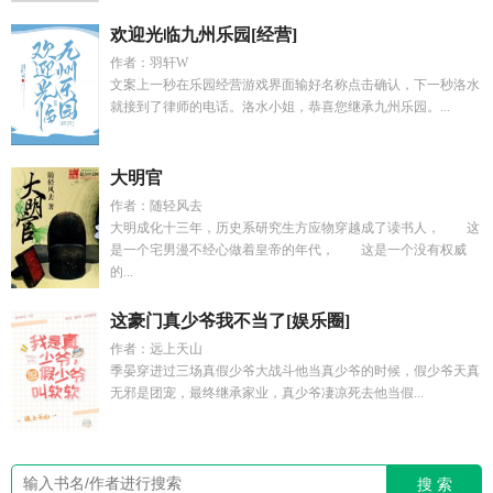
欢迎光临九州乐园[经营]
作者：羽轩W
文案上一秒在乐园经营游戏界面输好名称点击确认，下一秒洛水
就接到了律师的电话。洛水小姐，恭喜您继承九州乐园。...
大明官
作者：随轻风去
大明成化十三年，历史系研究生方应物穿越成了读书人， 这
是一个宅男漫不经心做着皇帝的年代， 这是一个没有权威
的...
这豪门真少爷我不当了[娱乐圈]
作者：远上天山
季晏穿进过三场真假少爷大战斗他当真少爷的时候，假少爷天真
无邪是团宠，最终继承家业，真少爷凄凉死去他当假...
搜 索