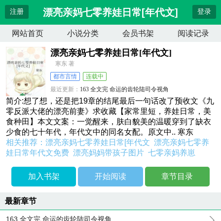
漂亮亲妈七零养娃日常[年代文]
注册
登录
网站首页
小说分类
会员书架
阅读记录
漂亮亲妈七零养娃日常[年代文]
寒东 著
都市言情
连载中
最近更新：
163 全文完 命运的齿轮陆司令视角
更新时间：
2026-04-11 12:48:36
简介:想了想，还是把19章的结尾最后一句话改了预收文《九
零反派大佬的漂亮前妻》求收藏【家常里短，养娃日常，美
食种田】本文文案：一觉醒来，肤白貌美的温暖穿到了缺衣
少食的七十年代，年代文中的同名女配。原文中.. 寒东
相关推荐：
漂亮亲妈七零养娃日常[年代文
漂亮亲妈七零养
娃日常年代文免费
漂亮妈妈带孩子图片
七零亲妈养崽
加入书架
开始阅读
章节目录
最新章节
163 全文完 命运的齿轮陆司令视角