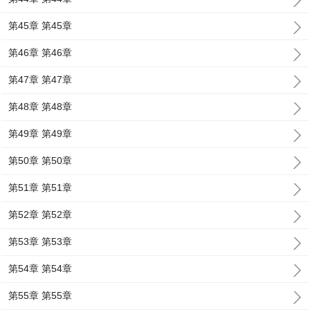
第45章 第45章
第46章 第46章
第47章 第47章
第48章 第48章
第49章 第49章
第50章 第50章
第51章 第51章
第52章 第52章
第53章 第53章
第54章 第54章
第55章 第55章