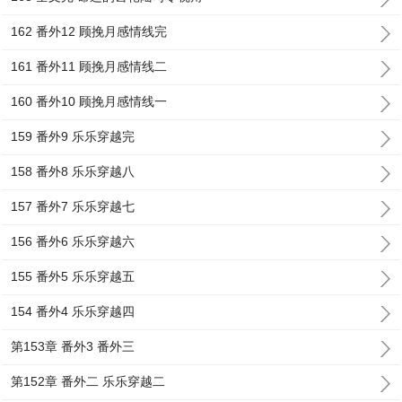
162 番外12 顾挽月感情线完
161 番外11 顾挽月感情线二
160 番外10 顾挽月感情线一
159 番外9 乐乐穿越完
158 番外8 乐乐穿越八
157 番外7 乐乐穿越七
156 番外6 乐乐穿越六
155 番外5 乐乐穿越五
154 番外4 乐乐穿越四
第153章 番外3 番外三
第152章 番外二 乐乐穿越二