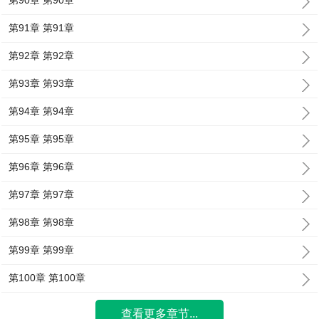
第90章 第90章
第91章 第91章
第92章 第92章
第93章 第93章
第94章 第94章
第95章 第95章
第96章 第96章
第97章 第97章
第98章 第98章
第99章 第99章
第100章 第100章
查看更多章节...