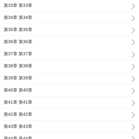
第33章 第33章
第34章 第34章
第35章 第35章
第36章 第36章
第37章 第37章
第38章 第38章
第39章 第39章
第40章 第40章
第41章 第41章
第42章 第42章
第43章 第43章
第44章 第44章