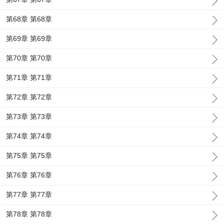
第68章 第68章
第69章 第69章
第70章 第70章
第71章 第71章
第72章 第72章
第73章 第73章
第74章 第74章
第75章 第75章
第76章 第76章
第77章 第77章
第78章 第78章