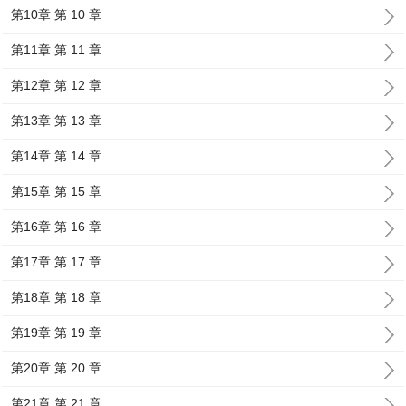
第10章 第 10 章
第11章 第 11 章
第12章 第 12 章
第13章 第 13 章
第14章 第 14 章
第15章 第 15 章
第16章 第 16 章
第17章 第 17 章
第18章 第 18 章
第19章 第 19 章
第20章 第 20 章
第21章 第 21 章