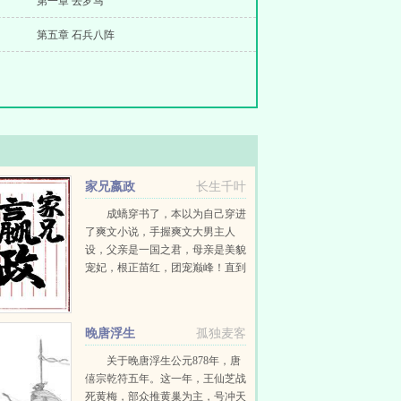
第一章 去罗马
第五章 石兵八阵
家兄嬴政
长生千叶
成蟜穿书了，本以为自己穿进
了爽文小说，手握爽文大男主人
设，父亲是一国之君，母亲是美貌
宠妃，根正苗红，团宠巅峰！直到
有一天，他发现自己还有一个在赵
国做人质，且不得宠的哥哥，大名
叫做嬴政千古一...
晚唐浮生
孤独麦客
关于晚唐浮生公元878年，唐
僖宗乾符五年。这一年，王仙芝战
死黄梅，部众推黄巢为主，号冲天