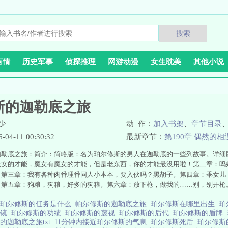
搜索
言情
历史军事
侦探推理
网游动漫
女生耽美
其他小说
斯的迦勒底之旅
少
动 作：
加入书架
、
章节目录
4-11 00:30:32
最新章节：
第190章 偶然的相
迦勒底之旅：简介：简略版：名为珀尔修斯的男人在迦勒底的一些列故事。详细
圣女的才能，魔女有魔女的才能，但是老东西，你的才能最没用啦！第二章：呜
！第三章：我有各种肉番理番同人小本本，要入伙吗？黑胡子。第四章：乖女儿
！第五章：狗粮，狗粮，好多的狗粮。第六章：放下枪，做我的……别，别开枪
—— 烂衣奸少
珀尔修斯的任务是什么
帕尔修斯的迦勒底之旅
珀尔修斯在哪里出生
珀
之镜
珀尔修斯的功绩
珀尔修斯的蔑视
珀尔修斯的后代
珀尔修斯的盾牌
的迦勒底之旅txt
11分钟内接近珀尔修斯的气息
珀尔修斯死后
珀尔修斯