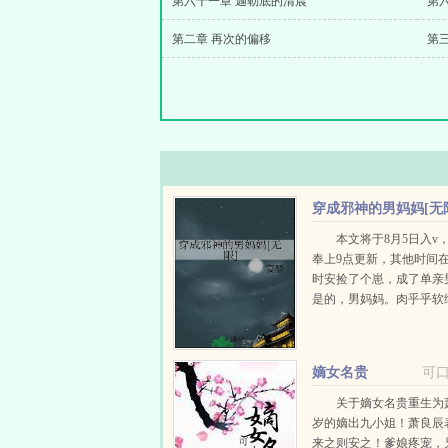
第六十一章 迦勒底的清晨
第
第二章 再次的偏移
第
穿成邪神的男妈妈[无
本文将于8月5日入v
奉上9点更新，其他时间
时安捡了个崽，成了单亲
是的，男妈妈。肉乎乎软
米团子似的崽子坚持自己
生出来的崽。沈时安认了
学老师的他，带崽好像...
嫡女名贵
可
关于嫡女名贵重生为
岁的嫡出九小姐！萧良辰
来之则安之！爹娘疼宠，