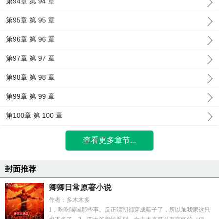
第94章 第 94 章
第95章 第 95 章
第96章 第 96 章
第97章 第 97 章
第98章 第 98 章
第99章 第 99 章
第100章 第 100 章
查看更多章节...
封面推荐
卿卿日常原著小说
作者：多木木多
1，吃吃喝喝那些事。反正清朝都穿成筛子了，所以加我家这只