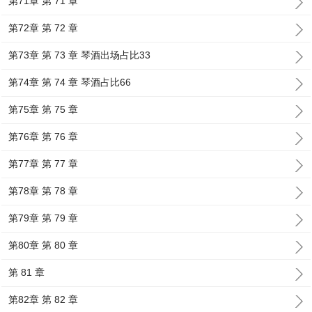
第71章 第 71 章
第72章 第 72 章
第73章 第 73 章 琴酒出场占比33
第74章 第 74 章 琴酒占比66
第75章 第 75 章
第76章 第 76 章
第77章 第 77 章
第78章 第 78 章
第79章 第 79 章
第80章 第 80 章
第 81 章
第82章 第 82 章