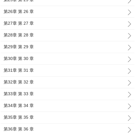
第26章 第 26 章
第27章 第 27 章
第28章 第 28 章
第29章 第 29 章
第30章 第 30 章
第31章 第 31 章
第32章 第 32 章
第33章 第 33 章
第34章 第 34 章
第35章 第 35 章
第36章 第 36 章