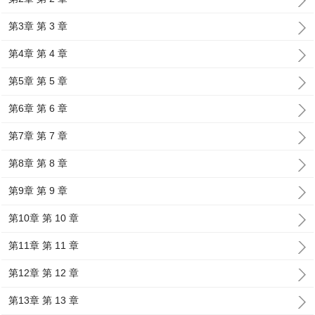
第3章 第 3 章
第4章 第 4 章
第5章 第 5 章
第6章 第 6 章
第7章 第 7 章
第8章 第 8 章
第9章 第 9 章
第10章 第 10 章
第11章 第 11 章
第12章 第 12 章
第13章 第 13 章