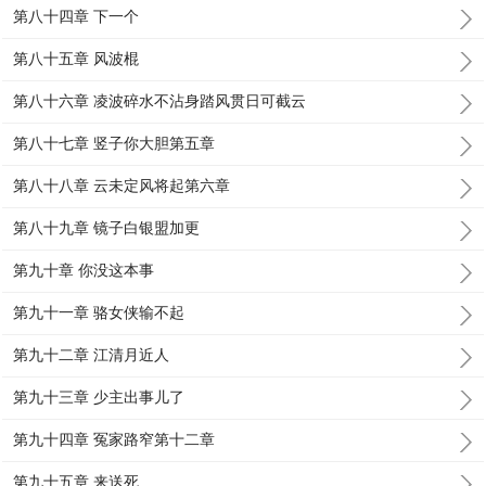
第八十四章 下一个
第八十五章 风波棍
第八十六章 凌波碎水不沾身踏风贯日可截云
第八十七章 竖子你大胆第五章
第八十八章 云未定风将起第六章
第八十九章 镜子白银盟加更
第九十章 你没这本事
第九十一章 骆女侠输不起
第九十二章 江清月近人
第九十三章 少主出事儿了
第九十四章 冤家路窄第十二章
第九十五章 来送死