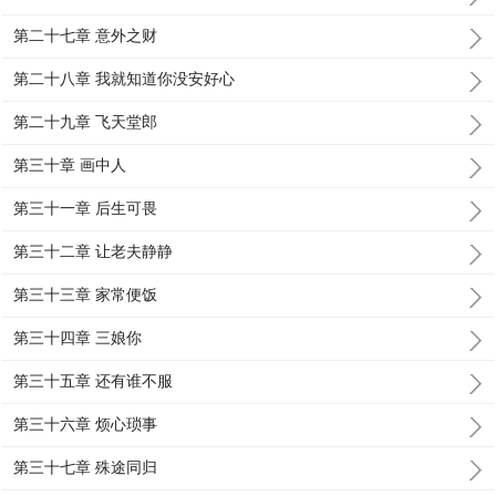
第二十七章 意外之财
第二十八章 我就知道你没安好心
第二十九章 飞天堂郎
第三十章 画中人
第三十一章 后生可畏
第三十二章 让老夫静静
第三十三章 家常便饭
第三十四章 三娘你
第三十五章 还有谁不服
第三十六章 烦心琐事
第三十七章 殊途同归