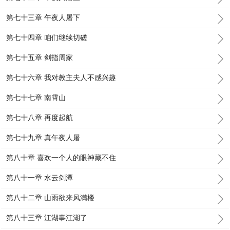
第七十三章 午夜人屠下
第七十四章 咱们继续切磋
第七十五章 剑指周家
第七十六章 我对教主夫人不感兴趣
第七十七章 南霄山
第七十八章 再度起航
第七十九章 真午夜人屠
第八十章 喜欢一个人的眼神藏不住
第八十一章 水云剑潭
第八十二章 山雨欲来风满楼
第八十三章 江湖事江湖了