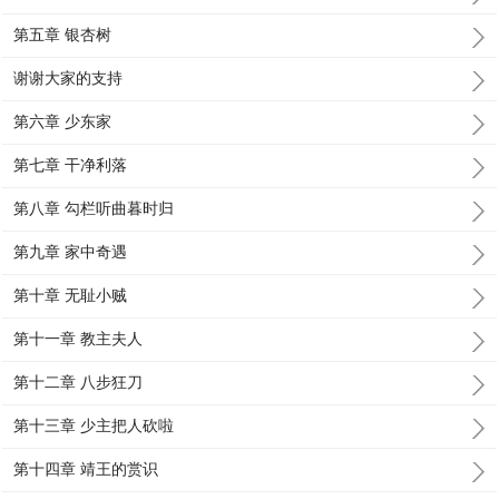
第五章 银杏树
谢谢大家的支持
第六章 少东家
第七章 干净利落
第八章 勾栏听曲暮时归
第九章 家中奇遇
第十章 无耻小贼
第十一章 教主夫人
第十二章 八步狂刀
第十三章 少主把人砍啦
第十四章 靖王的赏识