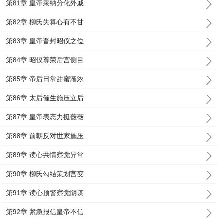
第81章 皇帝采纳分化外戚
第82章 柳氏失算心有不甘
第83章 皇帝晋封昭仪之位
第84章 昭仪尊荣后宫侧目
第85章 帝后日常甜蜜渐浓
第86章 太后催生施压立后
第87章 皇帝表态力挺薇薇
第88章 前朝反对世家施压
第89章 读心共情察觉异常
第90章 柳氏勾结策划宫变
第91章 读心预警察觉阴谋
第92章 紧急报信皇帝不信