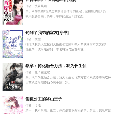
作者：恍若晨曦
关于四神集团1首席总裁的逃妻冰冷的豪宅，是她噩梦的开始。
我只想要自由，简单，平静的生活！她愤怒...
钓到了我弟的室友[穿书]
作者：故栀
推推预收美人教授训犬指南恋爱脑和黏人精联姻后本文文案1一
觉醒来，沈时曦穿到一本名叫我与室友共枕...
狱卒：简化融合万法，我为长生仙
作者：兔子在减肥
关于狱卒简化融合万法，我为长生仙（东方玄幻系统修炼苟道种
田前武道后期修仙心黑手辣）穿...
俏皮公主的冰山王子
作者：珍曦
第一，我不叫喂。第二，你们是谁不关我的事。第三，我没有嚣