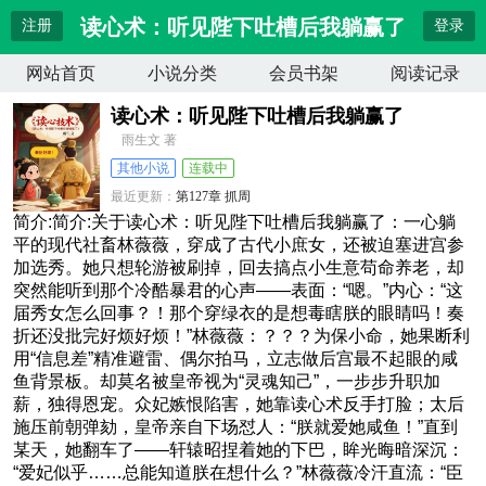
读心术：听见陛下吐槽后我躺赢了
注册
登录
网站首页
小说分类
会员书架
阅读记录
读心术：听见陛下吐槽后我躺赢了
雨生文 著
其他小说
连载中
最近更新：
第127章 抓周
更新时间：
2026-04-12 17:57:21
简介:简介:关于读心术：听见陛下吐槽后我躺赢了：一心躺
平的现代社畜林薇薇，穿成了古代小庶女，还被迫塞进宫参
加选秀。她只想轮游被刷掉，回去搞点小生意苟命养老，却
突然能听到那个冷酷暴君的心声——表面：“嗯。”内心：“这
届秀女怎么回事？！那个穿绿衣的是想毒瞎朕的眼睛吗！奏
折还没批完好烦好烦！”林薇薇：？？？为保小命，她果断利
用“信息差”精准避雷、偶尔拍马，立志做后宫最不起眼的咸
鱼背景板。却莫名被皇帝视为“灵魂知己”，一步步升职加
薪，独得恩宠。众妃嫉恨陷害，她靠读心术反手打脸；太后
施压前朝弹劾，皇帝亲自下场怼人：“朕就爱她咸鱼！”直到
某天，她翻车了——轩辕昭捏着她的下巴，眸光晦暗深沉：
“爱妃似乎……总能知道朕在想什么？”林薇薇冷汗直流：“臣