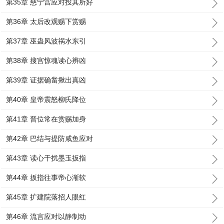
第35章 慈宁宫应对投其所好
第36章 太后改观赐下赏赐
第37章 巫蛊风波祸水东引
第38章 搜宫惊魂读心辨凶
第39章 证据确凿揪出真凶
第40章 皇帝震怒柳氏降位
第41章 晋位常在赏赐加身
第42章 巴结与提防咸鱼应对
第43章 读心干扰墨玉扳指
第44章 扳指往事帝心渐软
第45章 扩建院落招人眼红
第46章 流言应对以静制动