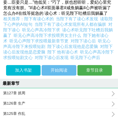
妾…臣妾只是…”他低笑：“巧了，朕也想听听，爱妃心里究
竟有没有朕。”#读心术#双面暴君#咸鱼躺赢#心声被听漏了
怎么办#在线等挺急的 读心术：听见陛下吐槽后我躺赢了
相关推荐：
陛下有读心术的
当陛下有了读心术发现
读取陛
下心声的AI短句
当陛下有了读心术发现所有人都在骗朕
对
陛下读心
听见心声高冷陛下求
读心术听见陛下吐槽后我躺
赢了
听见心声高冷陛下求投喂男女主什么
陛下她有读心
术
听见心声陛下求投喂最新章节更
对陛下读心后
听见心
声高冷陛下来投喂短剧
陛下读心后发现他是恋爱脑
对陛下
读心后发现他是恋爱脑
陛下 他有读心术
听见心声高冷陛下
求投喂短剧文心
对陛下读心后发现
听见陛下心声后
加入书架
开始阅读
章节目录
最新章节
第127章 抓周
第126章 生产
第125章 作乱