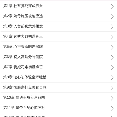
第1章 社畜猝死穿成庶女
第2章 嫡母施压被迫应选
第3章 入宫前夜意外频发
第4章 选秀大殿初遇帝王
第5章 心声救命阴差留牌
第6章 初入宫廷分到偏院
第7章 贵妃刁难初显锋芒
第8章 读心初体验皇帝吐槽
第9章 御膳房打点美食自救
第10章 偶遇王爷善意解围
第11章 皇帝召见心慌应对