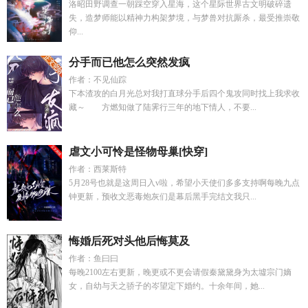
洛昭田野调查一朝踩空穿入星海，这个星际世界古文明破碎遗
失，造梦师能以精神力构架梦境，与梦兽对抗厮杀，最受推崇敬
仰...
分手而已他怎么突然发疯
作者：不见仙踪
下本渣攻的白月光总对我打直球分手后四个鬼攻同时找上我求收
藏～ 方燃知做了陆霁行三年的地下情人，不要...
虐文小可怜是怪物母巢[快穿]
作者：西莱斯特
5月28号也就是这周日入v啦，希望小天使们多多支持啊每晚九点
钟更新，预收文恶毒炮灰们是幕后黑手完结文我只...
悔婚后死对头他后悔莫及
作者：鱼曰曰
每晚2100左右更新，晚更或不更会请假秦黛黛身为太墟宗门嫡
女，自幼与天之骄子的岑望定下婚约。十余年间，她...