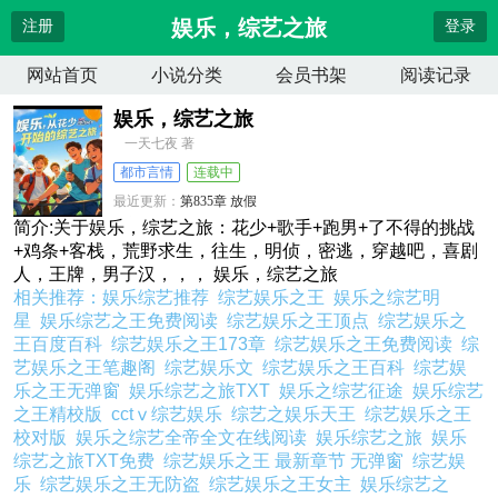
娱乐，综艺之旅
注册
登录
网站首页
小说分类
会员书架
阅读记录
娱乐，综艺之旅
一天七夜 著
都市言情
连载中
最近更新：
第835章 放假
更新时间：
2026-08-02 22:11:49
简介:关于娱乐，综艺之旅：花少+歌手+跑男+了不得的挑战
+鸡条+客栈，荒野求生，往生，明侦，密逃，穿越吧，喜剧
人，王牌，男子汉，，， 娱乐，综艺之旅
相关推荐：
娱乐综艺推荐
综艺娱乐之王
娱乐之综艺明
星
娱乐综艺之王免费阅读
综艺娱乐之王顶点
综艺娱乐之
王百度百科
综艺娱乐之王173章
综艺娱乐之王免费阅读
综
艺娱乐之王笔趣阁
综艺娱乐文
综艺娱乐之王百科
综艺娱
乐之王无弹窗
娱乐综艺之旅TXT
娱乐之综艺征途
娱乐综艺
之王精校版
cctⅴ综艺娱乐
综艺之娱乐天王
综艺娱乐之王
校对版
娱乐之综艺全帝全文在线阅读
娱乐综艺之旅
娱乐
综艺之旅TXT免费
综艺娱乐之王 最新章节 无弹窗
综艺娱
乐
综艺娱乐之王无防盗
综艺娱乐之王女主
娱乐综艺之