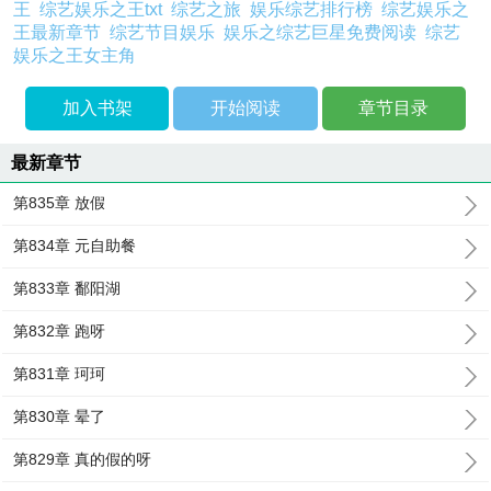
王
综艺娱乐之王txt
综艺之旅
娱乐综艺排行榜
综艺娱乐之
王最新章节
综艺节目娱乐
娱乐之综艺巨星免费阅读
综艺
娱乐之王女主角
加入书架
开始阅读
章节目录
最新章节
第835章 放假
第834章 元自助餐
第833章 鄱阳湖
第832章 跑呀
第831章 珂珂
第830章 晕了
第829章 真的假的呀