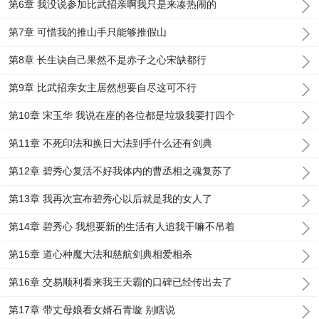
第6章 我没说参加比武招亲啊我只是来凑热闹的
第7章 可惜我的推山手只能够推假山
第8章 长生诀自己果然不是赤子之心宋缺都行
第9章 比武招亲女主居然想要自尽这可不行
第10章 宋玉华 我说在座的各位都是垃圾我要打四个
第11章 不死印法和换日大法到手什么还有剑典
第12章 碧秀心复活不好我体内的曹丞相之魂复苏了
第13章 我再次宣布碧秀心以后就是我的女人了
第14章 碧秀心 我想要新的生活有人追我干嘛不吊着
第15章 道心种魔大法和慈航剑典相爱相杀
第16章 交易顺利看来我王天霸的口碑已经传出去了
第17章 带丈母娘看女婿石青璇 别瞎说