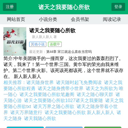
诸天之我要随心所欲
注册
登录
网站首页
小说分类
会员书架
阅读记录
诸天之我要随心所欲
新人新人新人 著
其他小说
连载中
最近更新：
第44章 宋江就这么喜欢当官吗
更新时间：
2026-07-14 19:16:43
简介:中年美团骑手的一撞而穿，这次我要过的轰轰烈烈了。
诸天，我来了！第一个世界:三国。黄巾军的荣光由我来维
护。第二个世界:火影。该死该死都该死，这个世界就不该存
在。 新人新人新人
相关推荐：
诸天随身世界
诸天随时起飞免费阅读
诸天之我
要随心所欲程勇
诸天之随身携带小世界
诸天之为所欲为 唯
一随心
诸天之我要随心所欲笔趣阁
诸天之随心聊天群
诸
天随心游
诸天之我要随心所欲1027诸天之我要随
诸天之我
要随心所欲txt
诸天万界之随心所欲
诸天之随身带着小世
界
诸天万界随意行
诸天之我要随心所欲 新人新人新人
诸
天之随身
诸天我随心所欲