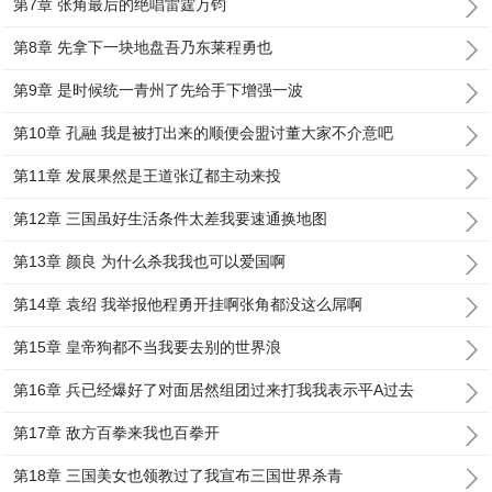
第7章 张角最后的绝唱雷霆万钧
第8章 先拿下一块地盘吾乃东莱程勇也
第9章 是时候统一青州了先给手下增强一波
第10章 孔融 我是被打出来的顺便会盟讨董大家不介意吧
第11章 发展果然是王道张辽都主动来投
第12章 三国虽好生活条件太差我要速通换地图
第13章 颜良 为什么杀我我也可以爱国啊
第14章 袁绍 我举报他程勇开挂啊张角都没这么屌啊
第15章 皇帝狗都不当我要去别的世界浪
第16章 兵已经爆好了对面居然组团过来打我我表示平A过去
第17章 敌方百拳来我也百拳开
第18章 三国美女也领教过了我宣布三国世界杀青