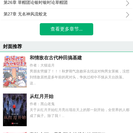
第26章 草帽团论银时银时论草帽团
第27章 无名神风流蛟龙
查看更多章节...
封面推荐
和情敌在古代种田搞基建
作者：大猫追月
男朋友劈腿了！！！秋梦期气急败坏去找这对狗男女算账，没想
到情敌居然是多年前的死对头，争执过程中不慎从天台跌落。
这...
从红月开始
作者：黑山老鬼
关于从红月开始红月亮出现在天上的那一刻开始，全世界的人都
成了疯子。除了我！...