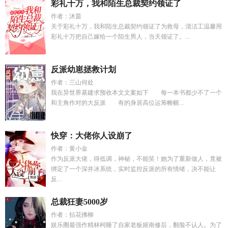
彩礼十万，我和陌生总裁契约领证了
作者：沐茵
关于彩礼十万，我和陌生总裁契约领证了为救母，清洁工温馨用
彩礼十万把自己嫁给一个陌生男人，当天领证了。...
反派幼崽拯救计划
作者：三山何处
我在异世界基建求预收本文文案如下 每一本书都少不了一个
和主角作对的大反派 有的身居高位运筹帷幄...
快穿：大佬你人设崩了
作者：黄小金
作为反派大佬，得低调，神秘，不能笑！她为了重新做人，竟被
绑定了一个深井冰系统，实时监控反派的所有情绪，决不能让
反...
总裁狂妻5000岁
作者：拈花拂柳
娱乐圈最强作精林柯睡了自家老板姬南修后，翻脸不认人。为了