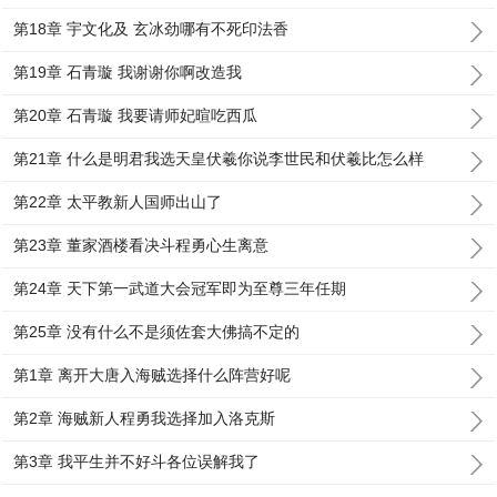
第18章 宇文化及 玄冰劲哪有不死印法香
第19章 石青璇 我谢谢你啊改造我
第20章 石青璇 我要请师妃暄吃西瓜
第21章 什么是明君我选天皇伏羲你说李世民和伏羲比怎么样
第22章 太平教新人国师出山了
第23章 董家酒楼看决斗程勇心生离意
第24章 天下第一武道大会冠军即为至尊三年任期
第25章 没有什么不是须佐套大佛搞不定的
第1章 离开大唐入海贼选择什么阵营好呢
第2章 海贼新人程勇我选择加入洛克斯
第3章 我平生并不好斗各位误解我了