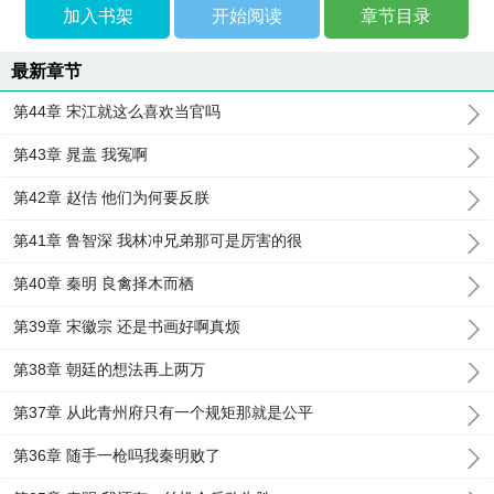
加入书架
开始阅读
章节目录
最新章节
第44章 宋江就这么喜欢当官吗
第43章 晁盖 我冤啊
第42章 赵佶 他们为何要反朕
第41章 鲁智深 我林冲兄弟那可是厉害的很
第40章 秦明 良禽择木而栖
第39章 宋徽宗 还是书画好啊真烦
第38章 朝廷的想法再上两万
第37章 从此青州府只有一个规矩那就是公平
第36章 随手一枪吗我秦明败了