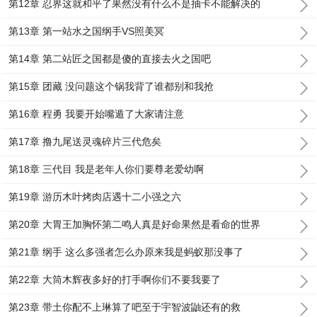
第12章 忍界这就和平了果然没有什么不是抽卡不能解决的
第13章 第一站水之国纲手VS照美冥
第14章 第二站匠之国都是傻的直接去火之国吧
第15章 团藏 没问题这个锅我背了谁都别和我抢
第16章 程勇 我要开始嘴遁了大家请注意
第17章 撸九尾送灵魂碎片三代危矣
第18章 三代目 我是老年人你们要尊老爱幼啊
第19章 游历木叶烤肉店遇十二小强之六
第20章 大胃王加胸怀第二鸣人真是好命果然是看命的世界
第21章 纲手 这么多强者怎么办原来我是蚂蚁那没事了
第22章 大筒木辉夜多好的打手啊你们不要我要了
第23章 带土你配不上琳算了吧至于宇智波鼬还有的救