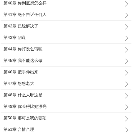
第40章 你到底想怎么样
第41章 绝不告诉任何人
第42章 已经解决了
第43章 阴谋
第44章 你打发乞丐呢
第45章 我不能这么做
第46章 把手伸出来
第47章 悠悠老大
第48章 什么人呀这是
第49章 你长得比她漂亮
第50章 那可是我的强项
第51章 合情合理