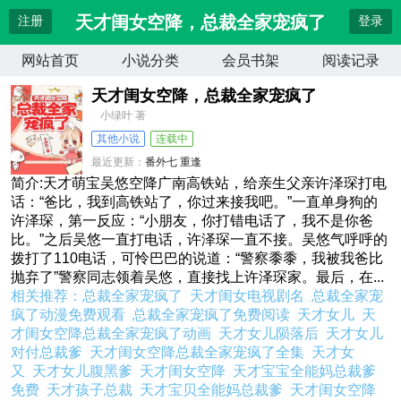
天才闺女空降，总裁全家宠疯了
注册
登录
网站首页
小说分类
会员书架
阅读记录
天才闺女空降，总裁全家宠疯了
小绿叶 著
其他小说
连载中
最近更新：
番外七 重逢
更新时间：
2026-06-02 14:59:39
简介:天才萌宝吴悠空降广南高铁站，给亲生父亲许泽琛打电
话：“爸比，我到高铁站了，你过来接我吧。”一直单身狗的
许泽琛，第一反应：“小朋友，你打错电话了，我不是你爸
比。”之后吴悠一直打电话，许泽琛一直不接。吴悠气呼呼的
拨打了110电话，可怜巴巴的说道：“警察黍黍，我被我爸比
抛弃了”警察同志领着吴悠，直接找上许泽琛家。最后，在...
相关推荐：
总裁全家宠疯了
天才闺女电视剧名
总裁全家宠
疯了动漫免费观看
总裁全家宠疯了免费阅读
天才女儿
天
才闺女空降总裁全家宠疯了动画
天才女儿陨落后
天才女儿
对付总裁爹
天才闺女空降总裁全家宠疯了全集
天才女
又
天才女儿腹黑爹
天才闺女空降
天才宝宝全能妈总裁爹
免费
天才孩子总裁
天才宝贝全能妈总裁爹
天才闺女空降