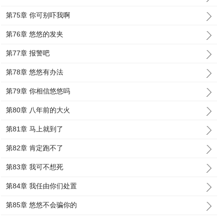
第75章 你可别吓我啊
第76章 悠悠的发夹
第77章 报警吧
第78章 悠悠有办法
第79章 你相信悠悠吗
第80章 八年前的大火
第81章 马上就到了
第82章 肯定跑不了
第83章 我可不想死
第84章 我任由你们处置
第85章 悠悠不会骗你的