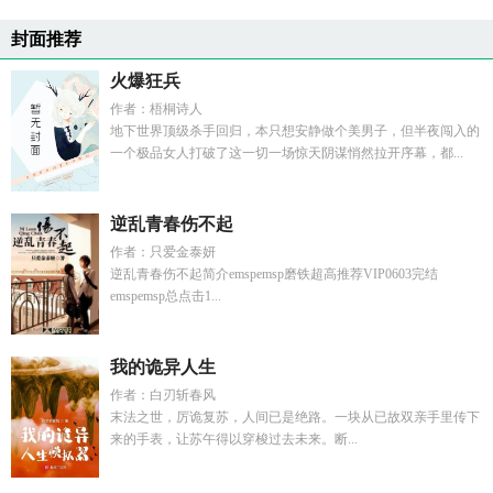
封面推荐
火爆狂兵
作者：梧桐诗人
地下世界顶级杀手回归，本只想安静做个美男子，但半夜闯入的
一个极品女人打破了这一切一场惊天阴谋悄然拉开序幕，都...
逆乱青春伤不起
作者：只爱金泰妍
逆乱青春伤不起简介emspemsp磨铁超高推荐VIP0603完结
emspemsp总点击1...
我的诡异人生
作者：白刃斩春风
末法之世，厉诡复苏，人间已是绝路。一块从已故双亲手里传下
来的手表，让苏午得以穿梭过去未来。断...