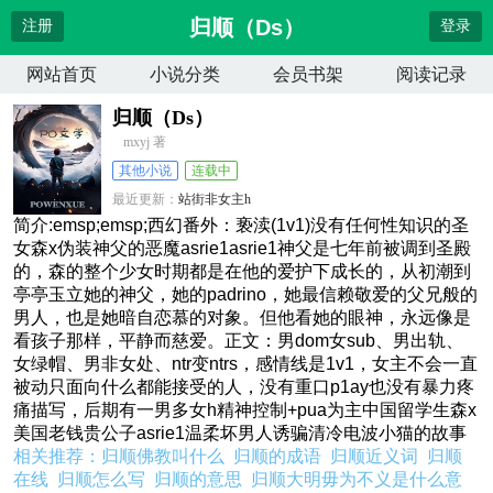
归顺（Ds）
注册
登录
网站首页
小说分类
会员书架
阅读记录
归顺（Ds）
mxyj 著
其他小说
连载中
最近更新：
站街非女主h
更新时间：
2026-06-03 15:15:28
简介:emsp;emsp;西幻番外：亵渎(1v1)没有任何性知识的圣
女森x伪装神父的恶魔asrie1asrie1神父是七年前被调到圣殿
的，森的整个少女时期都是在他的爱护下成长的，从初潮到
亭亭玉立她的神父，她的padrino，她最信赖敬爱的父兄般的
男人，也是她暗自恋慕的对象。但他看她的眼神，永远像是
看孩子那样，平静而慈爱。正文：男dom女sub、男出轨、
女绿帽、男非女处、ntr变ntrs，感情线是1v1，女主不会一直
被动只面向什么都能接受的人，没有重口p1ay也没有暴力疼
痛描写，后期有一男多女h精神控制+pua为主中国留学生森x
美国老钱贵公子asrie1温柔坏男人诱骗清冷电波小猫的故事
相关推荐：
归顺佛教叫什么
归顺的成语
归顺近义词
归顺
在线
归顺怎么写
归顺的意思
归顺大明毋为不义是什么意