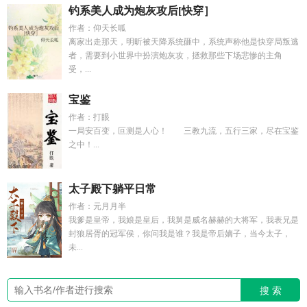
钓系美人成为炮灰攻后[快穿］
作者：仰天长呱
离家出走那天，明昕被天降系统砸中，系统声称他是快穿局叛逃
者，需要到小世界中扮演炮灰攻，拯救那些下场悲惨的主角
受，...
宝鉴
作者：打眼
一局安百变，叵测是人心！ 三教九流，五行三家，尽在宝鉴
之中！...
太子殿下躺平日常
作者：元月月半
我爹是皇帝，我娘是皇后，我舅是威名赫赫的大将军，我表兄是
封狼居胥的冠军侯，你问我是谁？我是帝后嫡子，当今太子，
未...
搜 索