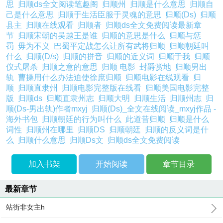
思
归顺ds全文阅读笔趣阁
归顺州
归顺是什么意思
归顺自
己是什么意思
归顺于生活臣服于灵魂的意思
归顺(Ds)
归顺
县主
归顺在线观看
归顺者
归顺ds全文免费阅读最新章
节
归顺宋朝的吴越王是谁
归顺的意思是什么
归顺与惩
罚
毋为不义
巴蜀平定战怎么让所有武将归顺
归顺朝廷叫
什么
归顺(D/s)
归顺的拼音
归顺的近义词
归顺于我
归顺
仪式屠杀
归顺之意的意思
归顺 电影
封爵赏地
归顺男出
轨
曹操用什么办法迫使徐庶归顺
归顺电影在线观看
归
顺
归顺直隶州
归顺电影完整版在线看
归顺美国电影完整
版
归顺ds
归顺直隶州志
归顺大明
归顺生活
归顺州志
归
顺(Ds-男出轨)作者mxyj
归顺(Ds)_全文在线阅读_mxyj作品 -
海外书包
归顺朝廷的行为叫什么
此道昔归顺
归顺是什么
词性
归顺州在哪里
归顺DS
归顺朝廷
归顺的反义词是什
么
归顺什么意思
归顺Ds文
归顺ds全文免费阅读
加入书架
开始阅读
章节目录
最新章节
站街非女主h