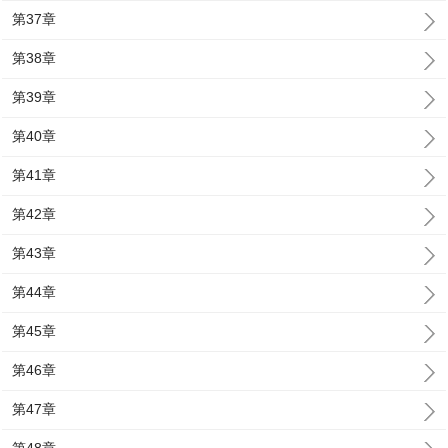
第37章
第38章
第39章
第40章
第41章
第42章
第43章
第44章
第45章
第46章
第47章