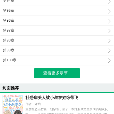
第94章
第95章
第96章
第97章
第98章
第99章
第100章
查看更多章节...
封面推荐
社恐病美人被小叔在娃综带飞
作者：守约
重度社恐温竹森一朝穿书，成了一本打脸爽文里的病弱炮灰反