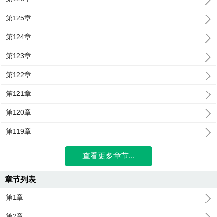
第125章
第124章
第123章
第122章
第121章
第120章
第119章
查看更多章节...
章节列表
第1章
第2章