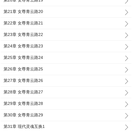
第20章 女尊青云路19
第21章 女尊青云路20
第22章 女尊青云路21
第23章 女尊青云路22
第24章 女尊青云路23
第25章 女尊青云路24
第26章 女尊青云路25
第27章 女尊青云路26
第28章 女尊青云路27
第29章 女尊青云路28
第30章 女尊青云路29
第31章 现代灵魂互换1