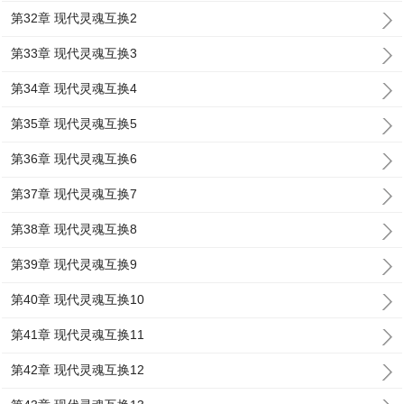
第32章 现代灵魂互换2
第33章 现代灵魂互换3
第34章 现代灵魂互换4
第35章 现代灵魂互换5
第36章 现代灵魂互换6
第37章 现代灵魂互换7
第38章 现代灵魂互换8
第39章 现代灵魂互换9
第40章 现代灵魂互换10
第41章 现代灵魂互换11
第42章 现代灵魂互换12