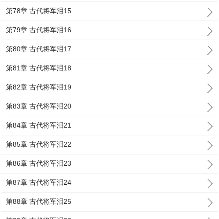
第78章 古代将军泪15
第79章 古代将军泪16
第80章 古代将军泪17
第81章 古代将军泪18
第82章 古代将军泪19
第83章 古代将军泪20
第84章 古代将军泪21
第85章 古代将军泪22
第86章 古代将军泪23
第87章 古代将军泪24
第88章 古代将军泪25