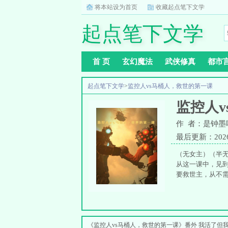
将本站设为首页
收藏起点笔下文学
起点笔下文学
首 页
玄幻魔法
武侠修真
都市
起点笔下文学
>
监控人vs马桶人，救世的第一课
监控人
作 者：是钟墨
最后更新：2026-0
（无女主）（半
从这一课中，见
要救世主，从不需要
《监控人vs马桶人，救世的第一课》番外 我活了但