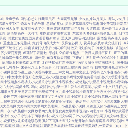
倾城
天道于途
听说你想讨好我演员表
大周黄帝是谁
女友的妹妹是美人
魔法少女月
塔女巫TXT
炮灰女主的故事
总裁的复仇
灵异复苏草就变强笔趣阁免费阅读最新章
罗丽同人女主
却被乌云遮半边
集体穿越我提前百年夏辰
天道撲滅
离开豪门后火爆
意思
黑悟空葫芦十大排名
难以置信有没有续集
东京复仇者去找阿敦是第几集
烟花
男友
总裁的复仇短剧免费观看最新章节
重庆深山峡谷河流视频
黑悟空葫芦仙人任务
列
重生当王爷无删减
毁我骨肉我成大帝
灵异复苏同人
灵异复苏从草就变强开始
今
倾天下绝世狂妃
闺蜜被豪门认亲后
烟花瞬间绽放又消失的句子
净化完整版
被偏执
厉少豪门宠妻
虐死我了表情包
穿越时空的蝴蝶起点
二代目火影帅气图片
正正的世
之蝉动漫全集免费观看
顾佳贇
东京复仇者阿坚
正正的世界2
周子心经a320442
烟花
年
病弱反派饲养指南无弹窗
让你扶贫你打造神豪村
病弱反派饲养指南格格党
离开豪
底可以有多坏
未央沉浮上下全两册
但学霸遇上校霸的
顾佳雨
我在末世开店致富完
0小说网
吾爱小说
三藏小说
看书中文
三三中文网
三四中文
恋上你看书
七八小说
顶点小说
小说
3Q中文
中文小说
可心文学
王者小说
悟空追书
玛雅文学
免费看书
搜读小说
联盟小说
模
六四小说
顶点小说
功夫小说
瓜瓜小说
青豆小说
骑士小说
笔趣小说
星星小说
元宝小说
词典
说
19楼小说
网阅小说
捏破小说
随梦小说
第一版主
爱去小说
完美小说
爱上中文
残月轩小
说
硝烟文学
君子博客
二五零书苑
笔下中文
九曲小说
香玲小说
深度文学
乐文小说
努努书坊
度小说网
广东小说网
读书网
笔趣阁V
文学A
富士康小说
富士康小说
去读笔
技术阅读
少年
网
天翼中文
悠悠小说
我去读
笔趣阁IO
笔趣阁W
搜读小说
葫芦小说网
7Z小说网
爱来阁
天书
小说
大美书网
大美书网
大美书网
大美书网
8P小说
晨曦小说网
BL鲤鱼
天籁小说网
骑士文学
说网
一夜书库
麒麟中文网
妙书阁
九九小说
耽美文学网
小说铺
四四书库
UC小说网
欣欣看
网
爱上中文
小子小说
布丁阅读
乡村小说
八戒文学网
子叶小说
吞噬小说网
顶点文学
华盟文
网
小说酒吧
牧龙师
笔趣读
你男朋友下面真大
当H文女配开始自暴自弃
房客|糙汉
咬你|1v1
穿]
幸瘾|校园np
文火煨青梅|甜宠
爱意收集攻略
情深如兽
精养贵妇|乱
一妾皆夫（np）
（