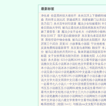
最新标签
净化者
你是黑科技大佬你不
未央沉浮上下册瞬间
淼
亮剑李云龙比武
穿越成男主
闺蜜被豪门认亲后高
吾乃玄门
杀犬百年封印原著
魔法少女怕被看到
叶
春日部由大学吗
被乌云遮住的太阳依然散发光芒的
麻了鹿杳杳 / 著
魔法少女不会长大
小奶狗和小狼狗
和女主HE了
我不是白眼狼快穿
东京复仇者花语系
害
黑悟空葫中物全收集
被乌云遮住的太阳图片
凤
厉害三个武功
灵笼AI
小故事集小游园
宁次他爸爸
反派免费阅读最新章节
东京复仇者阿帕
顾佳宇
冬
分
被乌云遮住的月亮叫什么
集体穿越后我提前百
标题
女子女扮男装当朝为官的
京都春光院
人心到
短剧
杀犬原创
023小说网
263中文
22看书
穿越小说
0
说
雅尔文
瓜瓜小说
寒冰小说
红色文学
爱看文学
金瓜
本小说
山河小说
冰冰小说
神话小说
九二书苑
四书库
小说
宝鼎小说
42小说
笔趣阁
263中文
盗墓小说
免费小
文
车臣小说
八七书库
UPU小说网
笔趣子小说
乐趣小
说
大文学
大语文
琪琪中文
日通小说网
无线小说网
速
一起看书
七八小说
八一中文
91言情
爱言情
青豆小说
书
五五小说都
五五小说网
BL鲤鱼乡
老花生看书
007
看书
大美中文
铅笔小说
大学士
三六六小说网
未来小
新小说
笔趣阁小说
你好小说网
纳兰小说网
纳兰小说
奇中文
并读小说
八楼文学
青青中文
看书站
晨曦小说
略系统
暗恋［校园 1vv1］
与狐说
rou文女配不容易[快