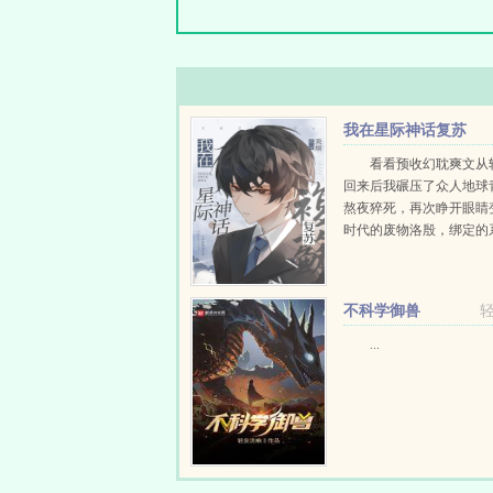
我在星际神话复苏
看看预收幻耽爽文从
回来后我碾压了众人地球
熬夜猝死，再次睁开眼睛
时代的废物洛殷，绑定的
给他生存天数，代价是让
消退的传说在当代重现，
按照系统给出的金手...
不科学御兽
...