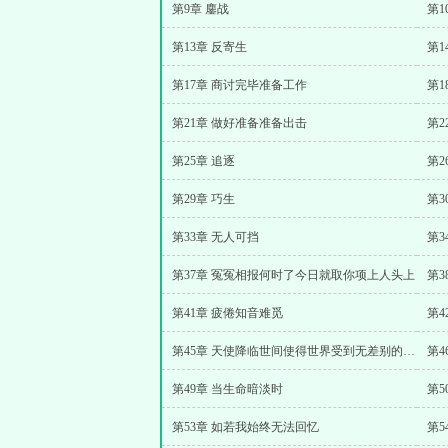
第9章 鏖战
第1
第13章 反寄生
第1
第17章 商讨完毕准备工作
第1
第21章 做好准备准备出击
第2
第25章 追逐
第2
第29章 巧生
第3
第33章 无人可挡
第3
第37章 冤冤相报何时了今日就取你项上人头上
第
第41章 疲倦知音难觅
第4
第45章 天使降临世间使得世界受到无差别的净化下
第4
第49章 当生命暗淡时
第5
第53章 如若我始终无法回忆
第5