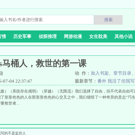
搜索
言情
历史军事
侦探推理
网游动漫
女生耽美
其他小说
vs马桶人，救世的第一课
哒
动 作：
加入书架
、
章节目录
7-04 22:37:47
最新章节：
番外 我活了但我
无敌）（系统存在感弱）（穿越）（无限流）我们选择了自由，但不代表自由可
到了形形色色的人在那形形色色的心交叉之中，我们领悟了一种奇异的意志“巧生
救世者...
我写的不是监控人