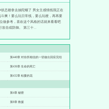
状态都拿去抽陀螺了 男女主感情线我正在
战斗爽！要么玩日常线，要么玩梗，再再要
各位做参考，喜欢这个风格的话就来看看吧
击或防御。 第三十...
第440章 对你所相信的一切做出回应完结
第436章 生命的死亡
第432章 枯萎的花
第4章 秘密
第8章 救援