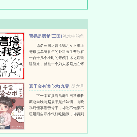
曹操是我爹[三国]
冰水中的鱼
原名三国之曹孟德之女不求上
进母胎单身多年的外科医生曹欣在
一台十几个小时的开颅手术之后昏
睡醒来，就被一个妇人紧紧抱在怀
中，差点儿窒息。妇人却一无所
觉，伤心欲绝的对着一个个头不高
的大胡子大喊...
真千金有读心术[九零]
胡六月
下一本直播海岛养生日常求收
藏赵向晚与赵晨阳是姐妹俩，向晚
乖巧懂事勤劳肯干，却吃不饱穿不
暖晨阳自私小气好吃懒做，却得到
父母偏爱。村里人都摇头造孽哦，
这么偏心！意外被雷劈，赵向晚有
了读心...