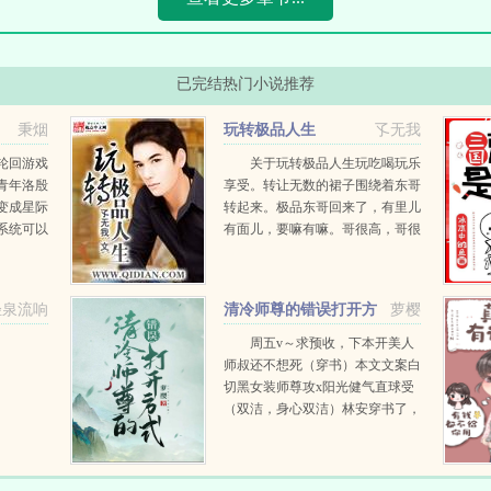
已完结热门小说推荐
秉烟
玩转极品人生
孓无我
轮回游戏
关于玩转极品人生玩吃喝玩乐
青年洛殷
享受。转让无数的裙子围绕着东哥
变成星际
转起来。极品东哥回来了，有里儿
系统可以
有面儿，要嘛有嘛。哥很高，哥很
这些已经
帅，哥很有钱。疯魔妖孽的少妇腹
于是洛殷
黑专情的女医生骄傲坚强的女上司
大气开朗的女记者野性内刚的女模
轻泉流响
清冷师尊的错误打开方
萝樱
递牙...
式
周五v～求预收，下本开美人
师叔还不想死（穿书）本文文案白
切黑女装师尊攻x阳光健气直球受
（双洁，身心双洁）林安穿书了，
成了原文里渣攻的倒霉儿子。书里
的渣攻是魔尊，生平最好美色，被
他辣手摧花的美人不计...