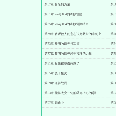
第57章 音乐的力量
第5
第61章 ws与l084的奇妙冒险一
第6
第65章 ws与l084的奇妙冒险结束
第6
第69章 聆听他人的意志决定救世的准则上
第
第73章 黎明的曙光行军篇
第7
第77章 黎明的曙光超乎常理的力量
第7
第81章 标题被墨蛊惑跑了
第8
第85章 急于星火
第8
第89章 逆转战局
第
第93章 能够改变一切的曙光上心的彩虹
第
第97章 归途中
第9