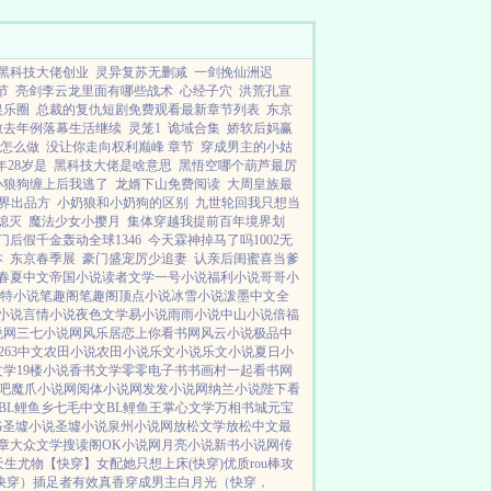
黑科技大佬创业
灵异复苏无删减
一剑挽仙洲迟
节
亮剑李云龙里面有哪些战术
心经子穴
洪荒孔宣
娱乐圈
总裁的复仇短剧免费观看最新章节列表
东京
散去年例落幕生活继续
灵笼1
诡域合集
娇软后妈赢
怎么做
没让你走向权利巅峰 章节
穿成男主的小姑
年28岁是
黑科技大佬是啥意思
黑悟空哪个葫芦最厉
小狼狗缠上后我逃了
龙婿下山免费阅读
大周皇族最
界出品方
小奶狼和小奶狗的区别
九世轮回我只想当
熄灭
魔法少女小撄月
集体穿越我提前百年境界划
门后假千金轰动全球1346
今天霖神掉马了吗1002无
本
东京春季展
豪门盛宠厉少追妻
认亲后闺蜜喜当爹
春夏中文
帝国小说
读者文学
一号小说
福利小说
哥哥小
特小说
笔趣阁
笔趣阁
顶点小说
冰雪小说
泼墨中文
全
小说
言情小说
夜色文学
易小说
雨雨小说
中山小说
倍福
说网
三七小说网
风乐居
恋上你看书网
风云小说
极品中
263中文
农田小说
农田小说
乐文小说
乐文小说
夏日小
文学
19楼小说
香书文学
零零电子书
书画村
一起看书网
吧
魔爪小说网
阅体小说网
发发小说网
纳兰小说
陛下看
BL鲤鱼乡
七毛中文
BL鲤鱼王
掌心文学
万相书城
元宝
书
圣墟小说
圣墟小说
泉州小说网
放松文学
放松中文
最
章
大众文学
搜读阁
OK小说网
月亮小说
新书小说网
传
天生尤物【快穿】
女配她只想上床(快穿)
优质rou棒攻
快穿）插足者
有效真香
穿成男主白月光（快穿，