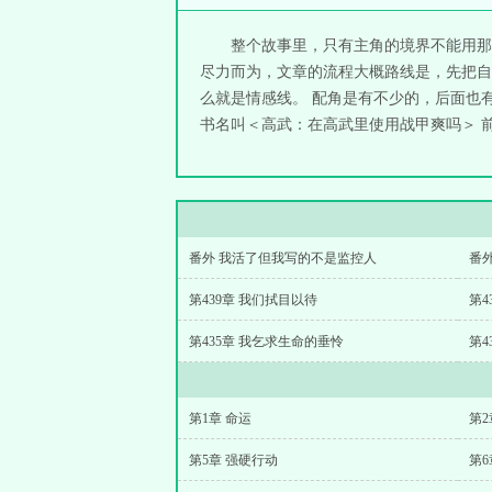
整个故事里，只有主角的境界不能用那
尽力而为，文章的流程大概路线是，先把自
么就是情感线。 配角是有不少的，后面也
书名叫＜高武：在高武里使用战甲爽吗＞ 前
番外 我活了但我写的不是监控人
番
第439章 我们拭目以待
第4
第435章 我乞求生命的垂怜
第4
第1章 命运
第2
第5章 强硬行动
第6