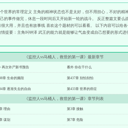
个世界的常理定义 主角的精神状态也不是太好，但不用担心，不好的精神
己的事件做完，休息一段时间后又开始新一轮的战斗。 反正整篇文要么
有很大用，并且也有故事线 喜欢这个题材的可以看看。 以下内容可以给
情提要：主角叫钟泽 武王的能力就是能够让气血变成自己想要的形式进行攻
《监控人vs马桶人，救世的第一课》最新章节
外 再次诈尸新书预告
番外 你在干什么
38章 生命的频段
第437章 别怕别怕
34章 逐渐失去的自由
第433章 世界的癌症
《监控人vs马桶人，救世的第一课》章节列表
章 理由
第3章 接触
章 谋划
第7章 危险