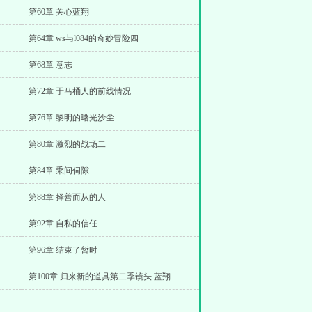
第60章 关心蓝翔
第64章 ws与l084的奇妙冒险四
第68章 意志
第72章 于马桶人的前线情况
第76章 黎明的曙光沙尘
第80章 激烈的战场二
第84章 乘间伺隙
第88章 择善而从的人
第92章 自私的信任
第96章 结束了暂时
第100章 归来新的道具第二季镜头 蓝翔