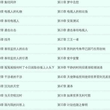
0章 集结同伴
第11章 梦中念想
4章 电视人的礼物
第15章 电视人的初出场
8章 泰坦电视人
第19章 安装测试
2章 袭击出击
第23章 袭击泰坦电视人
6章 找寻
第27章 三王一者
0章 泰坦监控人的出击
第31章 胜利的号角早已因巧生而吹响
4章 泰坦监控人的引诱
第35章 瓮中捉鳖
38章 冤冤相报何时了今日就取你项上人头下
第39章 平静的时间但逐渐暗潮汹涌
2章 干涉者的干涉
6章 沉沦的天空
第47章 屠杀
0章 当天空暗沉时
第51章 如果世界无利可图
4章 我与我的问答上
第55章 计划也随之黎明