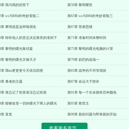
8章 我与我的回答下
第59章 黎明耀世
2章 ws与l084的奇妙冒险二
第63章 ws与l084的奇妙冒险三
6章 事情就是这样咯朋友
第67章 答谢思绪
70章 聆听他人的意志决定救世的准则下
第71章 准备时间休整时间
4章 黎明的曙光集结篇
第75章 黎明的曙光电脑的计算
8章 黎明的曙光灾难天才
第79章 剧烈的战场一
2章 我tm更更更今天依旧四更
第83章 战争的不对等现状
6章 勇者的主题
第87章 命运大于狡诈
90章 谁忘记了初衷谁没忘记初衷
第91章 每一个生命都有百种颜色
94章 能够改变一切的曙光下两人的曙光
第95章 救世主
8章 直觉
第99章 新的问题与即将新的开始
查看更多章节...