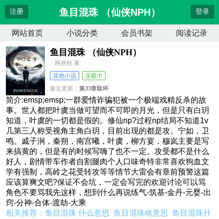
鱼目混珠 （仙侠NPH）
注册
登录
网站首页
小说分类
会员书架
阅读记录
鱼目混珠 （仙侠NPH）
两叁枝 著
其他小说
连载中
最近更新：
第33章取环
更新时间：
2026-07-10 03:00:02
简介:emsp;emsp;一群爱情诈骗犯被一个极端戏精反杀的故
事。世人都把叶虞当做可望而不可即的月光，但是只有白玥
知道，叶虞的一切都是假的。修仙np?过程np结局不知道1v
几第三人称受视角主角白玥，目前出现的都是攻。宁如，卫
鸣。戚子涧，秦朔，南宫曦，叶虞，柳方宴，穆岚主要是写
来搞黄的，但是有的时候写嗨了也不一定。攻受都不是什么
好人，剧情带车作者自割腿肉个人口味奇特非常喜欢狗血文
学有强制，高岭之花受转攻等等情节大雷会有章前预警这篇
应该算爽文吧?保证不会坑，一定会写完的欢迎讨论可以骂
角色不要骂我先这样，想到什么再说练气-筑基-金丹-元婴-出
窍-分神-合体-渡劫-大乘
相关推荐：
鱼目混珠 什么意思
鱼目混珠啥意思
鱼目混珠什