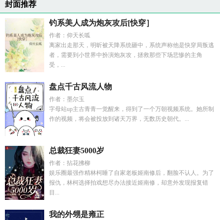
封面推荐
钓系美人成为炮灰攻后[快穿］
作者：仰天长呱
离家出走那天，明昕被天降系统砸中，系统声称他是快穿局叛逃
者，需要到小世界中扮演炮灰攻，拯救那些下场悲惨的主角
受，...
盘点千古风流人物
作者：墨尔玉
字母站up主古青青一觉醒来，得到了一个万朝视频系统。她所制
作的视频，将会被投放到诸天万界，无数历史朝代。...
总裁狂妻5000岁
作者：拈花拂柳
娱乐圈最强作精林柯睡了自家老板姬南修后，翻脸不认人。为了
报仇，林柯选择拍戏想尽办法接近姬南修，却意外发现报复错
目...
我的外甥是雍正