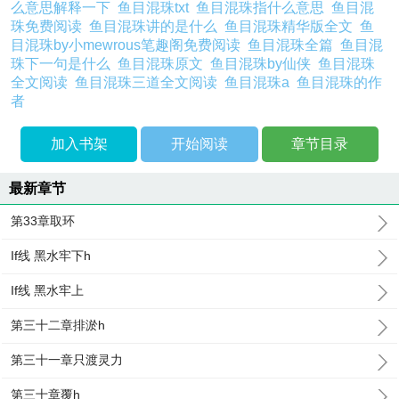
么意思解释一下
鱼目混珠txt
鱼目混珠指什么意思
鱼目混
珠免费阅读
鱼目混珠讲的是什么
鱼目混珠精华版全文
鱼
目混珠by小mewrous笔趣阁免费阅读
鱼目混珠全篇
鱼目混
珠下一句是什么
鱼目混珠原文
鱼目混珠by仙侠
鱼目混珠
全文阅读
鱼目混珠三道全文阅读
鱼目混珠a
鱼目混珠的作
者
加入书架
开始阅读
章节目录
最新章节
第33章取环
If线 黑水牢下h
If线 黑水牢上
第三十二章排淤h
第三十一章只渡灵力
第三十章覆h