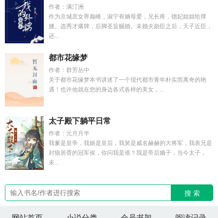
作者：满汀洲
作为京城庶女界巅峰，淑宁有嫡母爱，兄长疼，德妃姐姐给撑
腰。选秀才撂牌，后脚圣旨赐婚。未婚夫勋臣之后，天子近臣，
还...
都市花缘梦
作者：群芳丛中
关于都市花缘梦本书讲述了一个现代都市青年朴实而离奇的艳
遇！也许他就在您的身边各式各样的美女，...
太子殿下躺平日常
作者：元月月半
我爹是皇帝，我娘是皇后，我舅是威名赫赫的大将军，我表兄是
封狼居胥的冠军侯，你问我是谁？我是帝后嫡子，当今太子，
未...
搜 索
网站首页
小说分类
会员书架
阅读记录