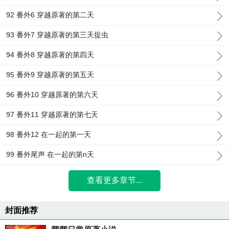
92 番外6 穿越原著的第二天
93 番外7 穿越原著的第三天捉虫
94 番外8 穿越原著的第四天
95 番外9 穿越原著的第五天
96 番外10 穿越原著的第六天
97 番外11 穿越原著的第七天
98 番外12 在一起的第一天
99 番外尾声 在一起的第n天
查看更多章节...
封面推荐