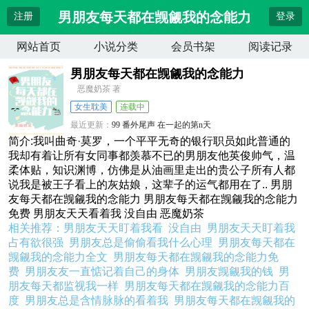
男朋友每天都在觊觎我的念能力
注册
登录
网站首页
小说分类
会员书架
阅读记录
男朋友每天都在觊觎我的念能力
恶魔奶茶 著
女生耽美
连载中
最近更新：
99 番外尾声 在一起的第n天
更新时间：
2026-04-14 05:56:37
简介:我叫曲奇·莫罗，一个平平无奇的银行职员如此普通的
我却有着让所有女同事都羡慕不已的男朋友他英俊帅气，温
柔体贴，知识渊博，仿佛是从油画里走出的贵公子所有人都
说我是被王子看上的灰姑娘，这辈子的运气都用在了.. 男朋
友每天都在觊觎我的念能力 男朋友每天都在觊觎我的念能力
免费 男朋友天天看着我 没自由 恶魔奶茶
相关推荐：
男朋友天天盯着我看
没自由
男朋友天天盯着我
占有欲很强
男朋友总是偷偷看我什么心理
男朋友每天都在
觊觎我的念能力全文
男朋友每天都在觊觎我的念能力免
费
男朋友友一直惦记着自己的身体
男朋友觊觎我的钱
男
朋友每天都监视我一样
男朋友每天都在觊觎我的念能力百
度
男朋友总是含情脉脉的看着我
男朋友每天都在觊觎我的