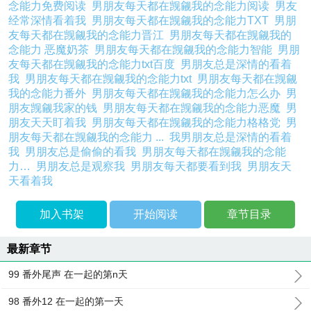
念能力免费阅读
男朋友每天都在觊觎我的念能力阅读
男友
经常深情看着我
男朋友每天都在觊觎我的念能力TXT
男朋
友每天都在觊觎我的念能力晋江
男朋友每天都在觊觎我的
念能力 恶魔奶茶
男朋友每天都在觊觎我的念能力智能
男朋
友每天都在觊觎我的念能力txt百度
男朋友总是深情的看着
我
男朋友每天都在觊觎我的念能力txt
男朋友每天都在觊觎
我的念能力番外
男朋友每天都在觊觎我的念能力怎么办
男
朋友觊觎我家的钱
男朋友每天都在觊觎我的念能力恶魔
男
朋友天天盯着我
男朋友每天都在觊觎我的念能力格格党
男
朋友每天都在觊觎我的念能力 ...
我男朋友总是深情的看着
我
男朋友总是偷偷的看我
男朋友每天都在觊觎我的念能
力…
男朋友总是观察我
男朋友每天都要看到我
男朋友天
天看着我
加入书架
开始阅读
章节目录
最新章节
99 番外尾声 在一起的第n天
98 番外12 在一起的第一天