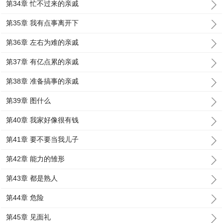
第34章 忙不过来的亲戚
第35章 我有点事离开下
第36章 左右为难的亲戚
第37章 有亿点累的亲戚
第38章 准备搞事的亲戚
第39章 图什么
第40章 我家好像很有钱
第41章 要不要当我儿子
第42章 能力的雏形
第43章 都是熟人
第44章 危险
第45章 见面礼