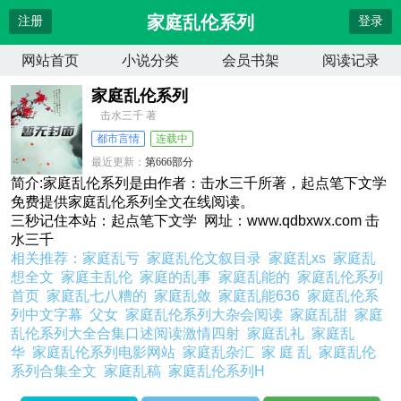
家庭乱伦系列
注册
登录
网站首页
小说分类
会员书架
阅读记录
家庭乱伦系列
击水三千 著
都市言情
连载中
最近更新：
第666部分
更新时间：
2026-04-11 03:51:42
简介:家庭乱伦系列是由作者：击水三千所著，起点笔下文学
免费提供家庭乱伦系列全文在线阅读。
三秒记住本站：起点笔下文学 网址：www.qdbxwx.com 击
水三千
相关推荐：
家庭乱亏
家庭乱伦文叙目录
家庭乱xs
家庭乱
想全文
家庭主乱伦
家庭的乱事
家庭乱能的
家庭乱伦系列
首页
家庭乱七八糟的
家庭乱敛
家庭乱能636
家庭乱伦系
列中文字幕
父女
家庭乱伦系列大杂会阅读
家庭乱甜
家庭
乱伦系列大全合集口述阅读激情四射
家庭乱礼
家庭乱
华
家庭乱伦系列电影网站
家庭乱杂汇
家 庭 乱
家庭乱伦
系列合集全文
家庭乱稿
家庭乱伦系列H