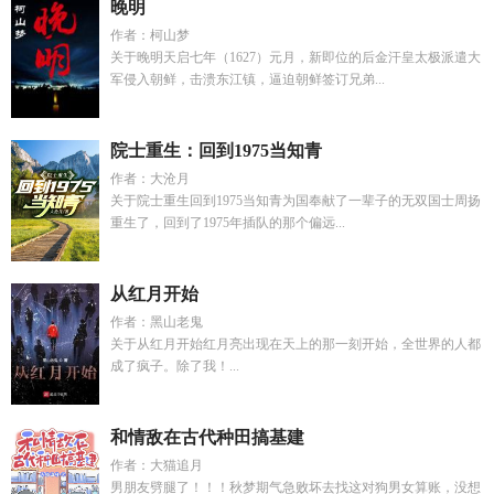
晚明
作者：柯山梦
关于晚明天启七年（1627）元月，新即位的后金汗皇太极派遣大
军侵入朝鲜，击溃东江镇，逼迫朝鲜签订兄弟...
院士重生：回到1975当知青
作者：大沧月
关于院士重生回到1975当知青为国奉献了一辈子的无双国士周扬
重生了，回到了1975年插队的那个偏远...
从红月开始
作者：黑山老鬼
关于从红月开始红月亮出现在天上的那一刻开始，全世界的人都
成了疯子。除了我！...
和情敌在古代种田搞基建
作者：大猫追月
男朋友劈腿了！！！秋梦期气急败坏去找这对狗男女算账，没想