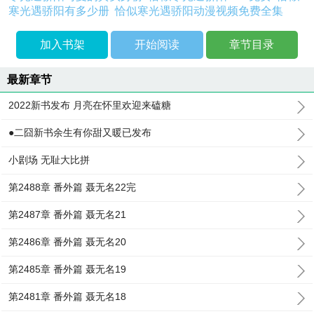
寒光遇骄阳有多少册
恰似寒光遇骄阳动漫视频免费全集
加入书架
开始阅读
章节目录
最新章节
2022新书发布 月亮在怀里欢迎来磕糖
●二囧新书余生有你甜又暖已发布
小剧场 无耻大比拼
第2488章 番外篇 聂无名22完
第2487章 番外篇 聂无名21
第2486章 番外篇 聂无名20
第2485章 番外篇 聂无名19
第2481章 番外篇 聂无名18