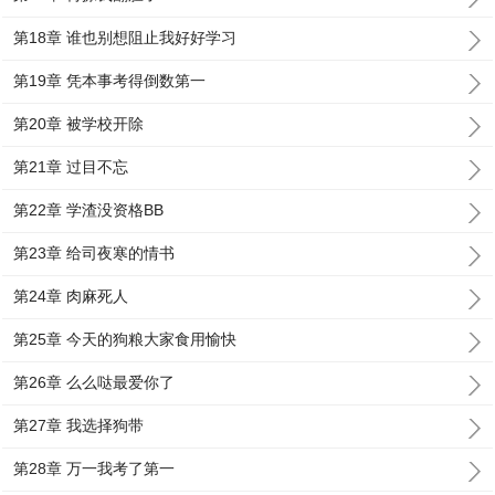
第18章 谁也别想阻止我好好学习
第19章 凭本事考得倒数第一
第20章 被学校开除
第21章 过目不忘
第22章 学渣没资格BB
第23章 给司夜寒的情书
第24章 肉麻死人
第25章 今天的狗粮大家食用愉快
第26章 么么哒最爱你了
第27章 我选择狗带
第28章 万一我考了第一