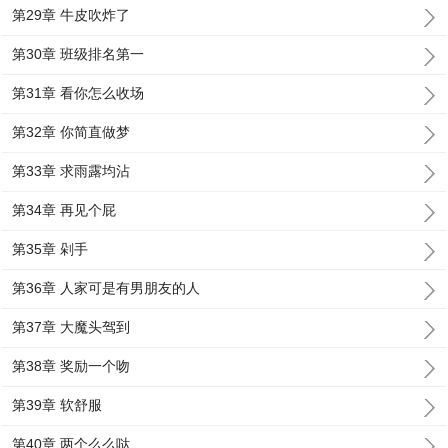
第29章 牛皮吹炸了
第30章 班级排名第一
第31章 看你怎么收场
第32章 你简直做梦
第33章 求雨露均沾
第34章 再见个屁
第35章 剁手
第36章 人家可是有男朋友的人
第37章 大魔头驾到
第38章 奖励一个吻
第39章 软舒服
第40章 两个么么哒