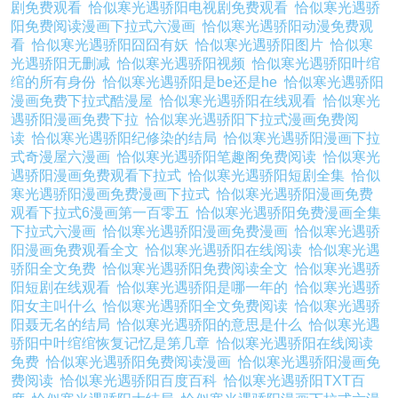
剧免费观看
恰似寒光遇骄阳电视剧免费观看
恰似寒光遇骄
阳免费阅读漫画下拉式六漫画
恰似寒光遇骄阳动漫免费观
看
恰似寒光遇骄阳囧囧有妖
恰似寒光遇骄阳图片
恰似寒
光遇骄阳无删减
恰似寒光遇骄阳视频
恰似寒光遇骄阳叶绾
绾的所有身份
恰似寒光遇骄阳是be还是he
恰似寒光遇骄阳
漫画免费下拉式酷漫屋
恰似寒光遇骄阳在线观看
恰似寒光
遇骄阳漫画免费下拉
恰似寒光遇骄阳下拉式漫画免费阅
读
恰似寒光遇骄阳纪修染的结局
恰似寒光遇骄阳漫画下拉
式奇漫屋六漫画
恰似寒光遇骄阳笔趣阁免费阅读
恰似寒光
遇骄阳漫画免费观看下拉式
恰似寒光遇骄阳短剧全集
恰似
寒光遇骄阳漫画免费漫画下拉式
恰似寒光遇骄阳漫画免费
观看下拉式6漫画第一百零五
恰似寒光遇骄阳免费漫画全集
下拉式六漫画
恰似寒光遇骄阳漫画免费漫画
恰似寒光遇骄
阳漫画免费观看全文
恰似寒光遇骄阳在线阅读
恰似寒光遇
骄阳全文免费
恰似寒光遇骄阳免费阅读全文
恰似寒光遇骄
阳短剧在线观看
恰似寒光遇骄阳是哪一年的
恰似寒光遇骄
阳女主叫什么
恰似寒光遇骄阳全文免费阅读
恰似寒光遇骄
阳聂无名的结局
恰似寒光遇骄阳的意思是什么
恰似寒光遇
骄阳中叶绾绾恢复记忆是第几章
恰似寒光遇骄阳在线阅读
免费
恰似寒光遇骄阳免费阅读漫画
恰似寒光遇骄阳漫画免
费阅读
恰似寒光遇骄阳百度百科
恰似寒光遇骄阳TXT百