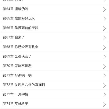
第64章 撕破伪装
第65章 陪她好好玩玩
第66章 暴风雨前的宁静
第67章 狼来了
第68章 你已经没有机会
第69章 全都误会了
第70章 怎能不厌恶
第71章 好歹哄一哄
第72章 发现丑八怪的真面目
第73章 一见钟情
第74章 英雄救美