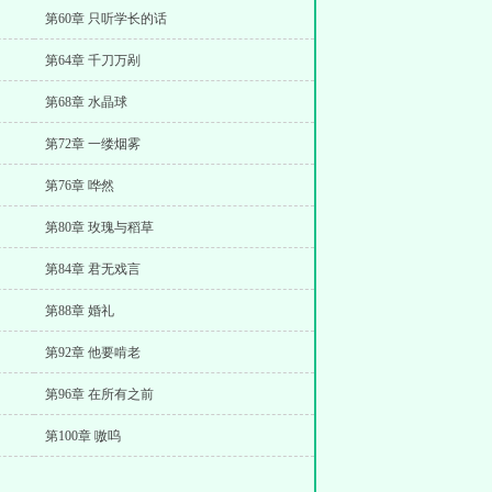
第60章 只听学长的话
第64章 千刀万剐
第68章 水晶球
第72章 一缕烟雾
第76章 哗然
第80章 玫瑰与稻草
第84章 君无戏言
第88章 婚礼
第92章 他要啃老
第96章 在所有之前
第100章 嗷呜