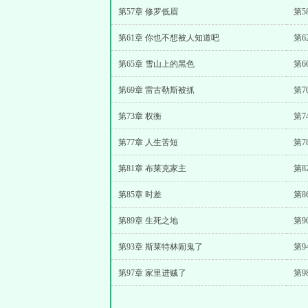
第57章 修罗低眉
第5
第61章 你也不想被人知道吧
第6
第65章 雪山上的黑色
第6
第69章 雷古勒斯被抓
第7
第73章 权衡
第7
第77章 人生苦短
第7
第81章 布莱克家主
第8
第85章 时差
第8
第89章 生死之地
第9
第93章 斯莱特林闹鬼了
第9
第97章 家里进贼了
第9