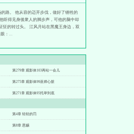
的路。 他从容的迈开步伐，做好了牺牲的
，他听得见身後衆人的脚步声，可他的脑中却
人怔怔的转过头。 江风月站在黑魔王身边，双
：...
第279章 观影体103再站一会儿
第275章 观影体99巫师心脏
第271章 观影体95托举到底
第4章 轻轻的罚
第8章 恩赐