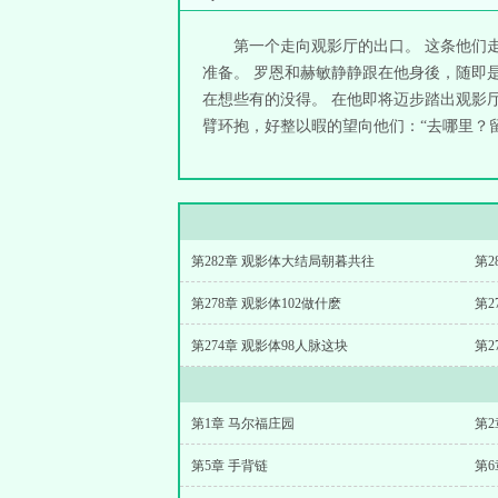
第一个走向观影厅的出口。 这条他们
准备。 罗恩和赫敏静静跟在他身後，随即
在想些有的没得。 在他即将迈步踏出观影厅
臂环抱，好整以暇的望向他们：“去哪里？留下
第282章 观影体大结局朝暮共往
第2
第278章 观影体102做什麽
第2
第274章 观影体98人脉这块
第2
第1章 马尔福庄园
第2
第5章 手背链
第6