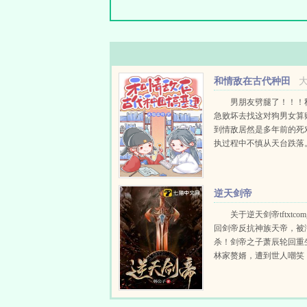
和情敌在古代种田
搞基建
男朋友劈腿了！！！
急败坏去找这对狗男女算
到情敌居然是多年前的死
执过程中不慎从天台跌落
跌到了古代，为了完成兄
她不得不女扮男装赶往封
任，成了当朝最年轻的县令.
逆天剑帝
关于逆天剑帝tftxtc
回剑帝反抗神族天帝，被
杀！剑帝之子萧辰轮回重
林家赘婿，遭到世人嘲笑
怀剑帝传承，融合神灵树
个脚印，377la重新杀回
就不朽传奇！神灵树吸收