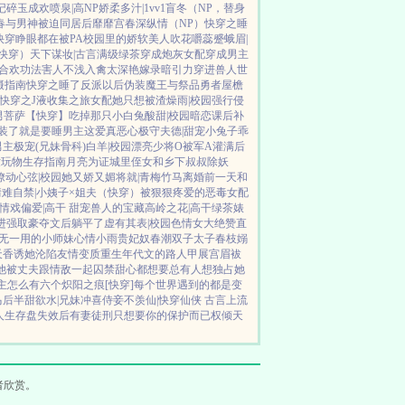
记
碎玉成欢
喷泉|高NP
娇柔多汁|1vv1
盲冬（NP，替身
春
与男神被迫同居后
靡靡宫春深
纵情（NP）
快穿之睡
快穿睁眼都在被PA
校园里的娇软美人
吹花嚼蕊
蹙蛾眉|
（快穿）
天下谋妆|古言
满级绿茶穿成炮灰女配
穿成男主
合欢功法害人不浅
入禽太深
艳嫁录
暗引力
穿进兽人世
摄指南
快穿之睡了反派以后
伪装魔王与祭品勇者
屋檐
快穿之J液收集之旅
女配她只想被渣
燥雨|校园
强行侵
男菩萨
【快穿】吃掉那只小白兔
酸甜|校园暗恋
课后补
装了
就是要睡男主
这爱真恶心
极守夫德|甜宠
小兔子乖
男主
极宠(兄妹骨科)
白羊|校园
漂亮少将O被军A灌满后
世玩物生存指南
月亮为证
城里侄女和乡下叔叔
除妖
撩动心弦|校园
她又娇又媚
将就|青梅竹马
离婚前一天和
情难自禁|小姨子×姐夫
（快穿）被狠狠疼爱的恶毒女配
情戏
偏爱|高干 甜宠
兽人的宝藏
高岭之花|高干
绿茶婊
进强取豪夺文后躺平了
虚有其表|校园
色情女大绝赞直
无一用的小师妹
心情小雨
贵妃奴
春潮
双子太子
春枝嫋
天香
诱她沦陷
友情变质
重生年代文的路人甲
展宫眉
袚
他
被丈夫跟情敌一起囚禁
甜心都想要
总有人想独占她
主怎么有六个
炽阳之痕
[快穿]每个世界遇到的都是变
马后
半甜欲水|兄妹
冲喜侍妾
不羡仙|快穿仙侠 古言
上流
人生存盘失效后
有妻徒刑
只想要你的保护而已
权倾天
者欣赏。