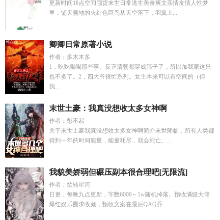
更新时间18点空间囤货末世日常逃生美食爽文亲情友情人性梦
里，铺天盖地的火红色巨鸟从天空落下，羽翼上...
卿卿日常原著小说
作者：多木木多
1，吃吃喝喝那些事。反正清朝都穿成筛子了，所以加我家这只
也不多了。2，四大爷很忙系列。女主本来可以有空间的（但
我...
末世土豪：我真没想收太多女神啊
作者：彭不易
关于末世土豪我真没想收太多女神啊简介末世降临，所有人类都
得到一年的时间能量，能量耗尽，就会死亡。...
我貌美娇弱但碾压副本很合理吧[无限流]
作者：欲转星河
日更，每晚九点更新，字数6000～1w随机掉落。预收满级大佬
爆红娱乐圈求收藏，预收文案在最后QAQ乔...