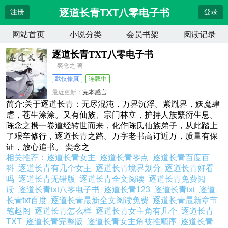
逐道长青TXT八零电子书
注册
登录
网站首页
小说分类
会员书架
阅读记录
逐道长青TXT八零电子书
奕念之 著
武侠修真
连载中
最近更新：
完本感言
更新时间：
2026-04-13 13:06:57
简介:关于逐道长青：无尽混沌，万界沉浮。紫胤界，妖魔肆
虐，苍生涂涂。又有仙族、宗门林立，护持人族繁衍生息。
陈念之携一卷道经转世而来，化作陈氏仙族弟子，从此踏上
了艰辛修行，逐道长青之路。万字老书高订近万，质量有保
证，放心追书。 奕念之
相关推荐：
逐道长青女主
逐道长青零点
逐道长青百度百
科
逐道长青有几个女主
逐道长青境界划分
逐道长青好看
吗
逐道长青无错版
逐道长青全文阅读
逐道长青免费阅
读
逐道长青txt八零电子书
逐道长青123
逐道长青txt
逐道
长青txt百度
逐道长青最新全文阅读免费
逐道长青最新章节
笔趣阁
逐道长青怎么样
逐道长青女主角有几个
逐道长青
TXT
逐道长青完整版
逐道长青女主角被推顺序
逐道长青