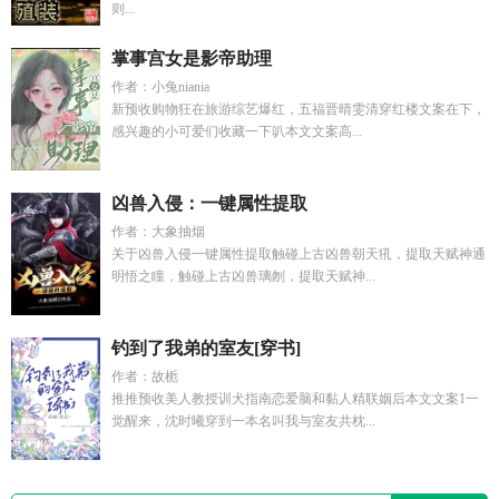
则...
掌事宫女是影帝助理
作者：小兔niania
新预收购物狂在旅游综艺爆红，五福晋晴雯清穿红楼文案在下，
感兴趣的小可爱们收藏一下叭本文文案高...
凶兽入侵：一键属性提取
作者：大象抽烟
关于凶兽入侵一键属性提取触碰上古凶兽朝天犼，提取天赋神通
明悟之瞳，触碰上古凶兽璃刎，提取天赋神...
钓到了我弟的室友[穿书]
作者：故栀
推推预收美人教授训犬指南恋爱脑和黏人精联姻后本文文案1一
觉醒来，沈时曦穿到一本名叫我与室友共枕...