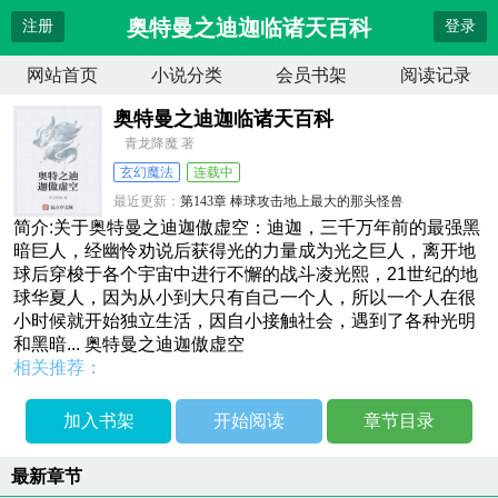
奥特曼之迪迦临诸天百科
注册
登录
网站首页
小说分类
会员书架
阅读记录
奥特曼之迪迦临诸天百科
青龙降魔 著
玄幻魔法
连载中
最近更新：
第143章 棒球攻击地上最大的那头怪兽
更新时间：
2026-04-13 04:34:19
简介:关于奥特曼之迪迦傲虚空：迪迦，三千万年前的最强黑
暗巨人，经幽怜劝说后获得光的力量成为光之巨人，离开地
球后穿梭于各个宇宙中进行不懈的战斗凌光熙，21世纪的地
球华夏人，因为从小到大只有自己一个人，所以一个人在很
小时候就开始独立生活，因自小接触社会，遇到了各种光明
和黑暗... 奥特曼之迪迦傲虚空
相关推荐：
加入书架
开始阅读
章节目录
最新章节