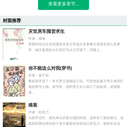
查看更多章节...
封面推荐
灾世房车囤货求生
作者：南绫
更新时间18点空间囤货末世日常逃生美食爽文亲情友情人性梦
里，铺天盖地的火红色巨鸟从天空落下，羽翼上...
你不能这么对我[穿书]
作者：宴不知
黎多阳穿进了一本大男主退婚流小说。可惜他是被大男主来回打
脸的那号人物。原书里，他和男主从小就订了娃娃亲，前期图
谋...
殖装
作者：铅笔刀
当机甲过时，新的单兵武装出现的时候，战争有了新的模式。传
统的军团在绝对的个体力量面前变得苍白而无力。新的生存法