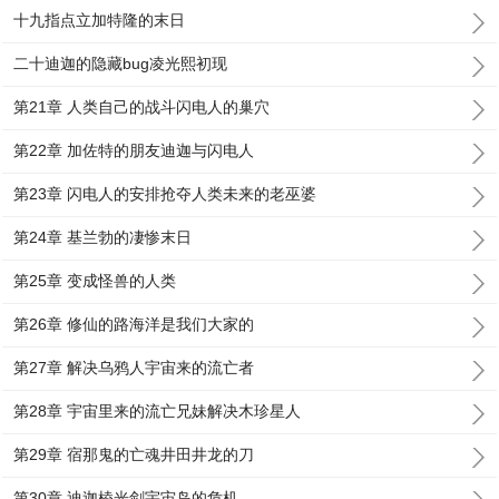
十九指点立加特隆的末日
二十迪迦的隐藏bug凌光熙初现
第21章 人类自己的战斗闪电人的巢穴
第22章 加佐特的朋友迪迦与闪电人
第23章 闪电人的安排抢夺人类未来的老巫婆
第24章 基兰勃的凄惨末日
第25章 变成怪兽的人类
第26章 修仙的路海洋是我们大家的
第27章 解决乌鸦人宇宙来的流亡者
第28章 宇宙里来的流亡兄妹解决木珍星人
第29章 宿那鬼的亡魂井田井龙的刀
第30章 迪迦棱光剑宇宙岛的危机