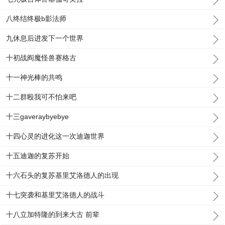
八终结终极b影法师
九休息后进发下一个世界
十初战阎魔怪兽赛格古
十一神光棒的共鸣
十二群殴我可不怕来吧
十三gaveraybyebye
十四心灵的进化这一次迪迦世界
十五迪迦的复苏开始
十六石头的复苏基里艾洛德人的出现
十七突袭和基里艾洛德人的战斗
十八立加特隆的到来大古 前辈