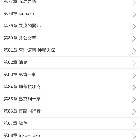
第77章 无尽之路
第78章 lechuza
第79章 哭泣的婴儿
第80章 路公交车
第81章 查理诺南 神秘失踪
第82章 油鬼
第83章 林肯一家
第84章 坤蒂拉娜克
第85章 巴克利一家
第86章 夜路同行者
第87章 鲶鱼
第88章 teke－teke