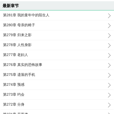
最新章节
第281章 我的童年中的陌生人
第280章 母亲的椅子
第279章 归来之影
第278章 人性身影
第277章 老妇人
第276章 真实的恐怖故事
第275章 遗落的手机
第274章 预感
第273章 约会
第272章 分身