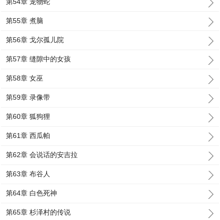
第54章 宠物蛇
第55章 煮脑
第56章 戈尔孤儿院
第57章 缝隙中的女孩
第58章 女巫
第59章 录像带
第60章 狐狗狸
第61章 西瓜帕
第62章 会说话的安吉拉
第63章 布谷人
第64章 白色死神
第65章 杉泽村的传说