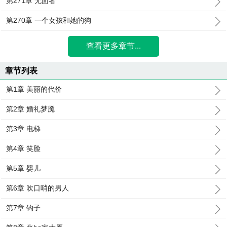
第271章 无面者
第270章 一个女孩和她的狗
查看更多章节...
章节列表
第1章 美丽的代价
第2章 婚礼梦魇
第3章 电梯
第4章 笑脸
第5章 婴儿
第6章 吹口哨的男人
第7章 钩子