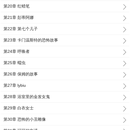
第20章 红蜡笔
第21章 彭蒂阿娜
第22章 第七个儿子
第23章 卡门温斯特的恐怖故事
第24章 呼唤者
第25章 蠕虫
第26章 保姆的故事
第27章 lybiu
第28章 浴室里的金发女鬼
第29章 白衣女士
第30章 恐怖的小丑雕像