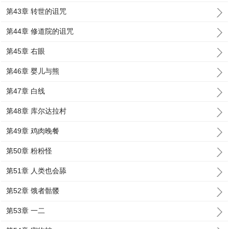
第43章 转世的诅咒
第44章 修道院的诅咒
第45章 右眼
第46章 婴儿与熊
第47章 白线
第48章 库尔达拉村
第49章 鸡肉晚餐
第50章 粉粉怪
第51章 人类也会舔
第52章 饿者骷髅
第53章 一二