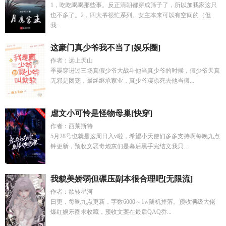
1，吃吃喝喝那些事。反正清朝都穿成筛子了，所以加我家这只
也不多了。2，四大爷很忙系列。女主本来可以有空间的（但
我...
这豪门真少爷我不当了[娱乐圈]
作者：远上天山
季晏穿进过三场真假少爷大战斗他当真少爷的时候，假少爷天真
无邪是团宠，最终继承家业，真少爷凄凉死去他当假...
虐文小可怜是怪物母巢[快穿]
作者：西莱斯特
5月28号也就是这周日入v啦，希望小天使们多多支持啊每晚九点
钟更新，预收文恶毒炮灰们是幕后黑手完结文我只...
我貌美娇弱但碾压副本很合理吧[无限流]
作者：欲转星河
日更，每晚九点更新，字数6000～1w随机掉落。预收满级大佬
爆红娱乐圈求收藏，预收文案在最后QAQ乔...