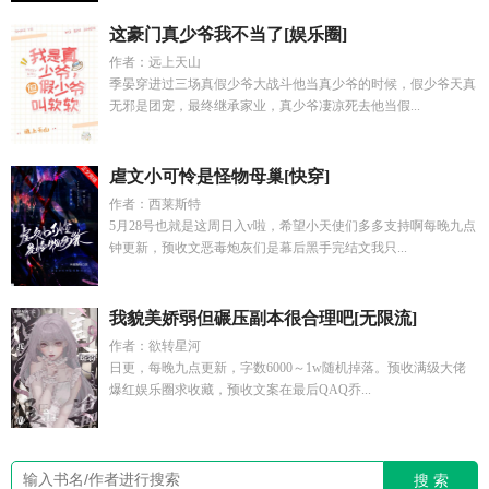
这豪门真少爷我不当了[娱乐圈]
作者：远上天山
季晏穿进过三场真假少爷大战斗他当真少爷的时候，假少爷天真
无邪是团宠，最终继承家业，真少爷凄凉死去他当假...
虐文小可怜是怪物母巢[快穿]
作者：西莱斯特
5月28号也就是这周日入v啦，希望小天使们多多支持啊每晚九点
钟更新，预收文恶毒炮灰们是幕后黑手完结文我只...
我貌美娇弱但碾压副本很合理吧[无限流]
作者：欲转星河
日更，每晚九点更新，字数6000～1w随机掉落。预收满级大佬
爆红娱乐圈求收藏，预收文案在最后QAQ乔...
搜 索