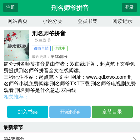
刑名师爷拼音
注册
登录
网站首页
小说分类
会员书架
阅读记录
刑名师爷拼音
双曲线 著
都市言情
连载中
最近更新：
第435部分
更新时间：
2026-04-13 08:33:25
简介:刑名师爷拼音是由作者：双曲线所著，起点笔下文学免
费提供刑名师爷拼音全文在线阅读。
三秒记住本站：起点笔下文学 网址：www.qdbxwx.com 刑
名师爷小说免费阅读 刑名师爷TXT下载 刑名师爷电视剧免费
观看 刑名师爷是什么意思 双曲线
相关推荐：
加入书架
开始阅读
章节目录
最新章节
第435部分