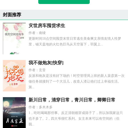
封面推荐
灾世房车囤货求生
作者：南绫
更新时间18点空间囤货末世日常逃生美食爽文亲情友情人性梦
里，铺天盖地的火红色巨鸟从天空落下，羽翼上...
我不做炮灰[快穿]
作者：玄音
反派和炮灰是没有好下场的！时空管理局上班的新人裴彦第一次
做任务就接到了一个大活儿，改造人渣让他们过上幸福生活。
第...
新川日常，清穿日常，青川日常，卿卿日常
作者：多木木多
1，吃吃喝喝那些事。反正清朝都穿成筛子了，所以加我家这只
也不多了。2，四大爷很忙系列。女主本来可以有空间的（但
我...