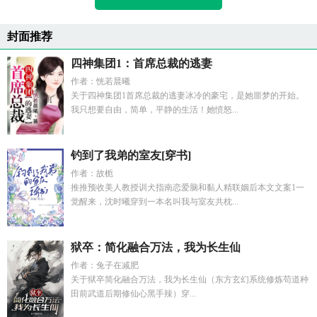
封面推荐
四神集团1：首席总裁的逃妻
作者：恍若晨曦
关于四神集团1首席总裁的逃妻冰冷的豪宅，是她噩梦的开始。
我只想要自由，简单，平静的生活！她愤怒...
钓到了我弟的室友[穿书]
作者：故栀
推推预收美人教授训犬指南恋爱脑和黏人精联姻后本文文案1一
觉醒来，沈时曦穿到一本名叫我与室友共枕...
狱卒：简化融合万法，我为长生仙
作者：兔子在减肥
关于狱卒简化融合万法，我为长生仙（东方玄幻系统修炼苟道种
田前武道后期修仙心黑手辣）穿...