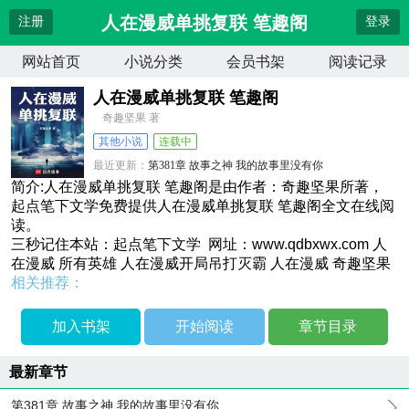
人在漫威单挑复联 笔趣阁
注册
登录
网站首页
小说分类
会员书架
阅读记录
人在漫威单挑复联 笔趣阁
奇趣坚果 著
其他小说
连载中
最近更新：
第381章 故事之神 我的故事里没有你
更新时间：
2026-04-12 02:39:19
简介:人在漫威单挑复联 笔趣阁是由作者：奇趣坚果所著，
起点笔下文学免费提供人在漫威单挑复联 笔趣阁全文在线阅
读。
三秒记住本站：起点笔下文学 网址：www.qdbxwx.com 人
在漫威 所有英雄 人在漫威开局吊打灭霸 人在漫威 奇趣坚果
相关推荐：
加入书架
开始阅读
章节目录
最新章节
第381章 故事之神 我的故事里没有你