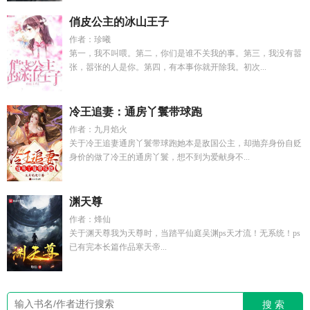
俏皮公主的冰山王子
作者：珍曦
第一，我不叫喂。第二，你们是谁不关我的事。第三，我没有嚣
张，嚣张的人是你。第四，有本事你就开除我。初次...
冷王追妻：通房丫鬟带球跑
作者：九月焰火
关于冷王追妻通房丫鬟带球跑她本是敌国公主，却抛弃身份自贬
身价的做了冷王的通房丫鬟，想不到为爱献身不...
渊天尊
作者：烽仙
关于渊天尊我为天尊时，当踏平仙庭吴渊ps天才流！无系统！ps
已有完本长篇作品寒天帝...
搜 索