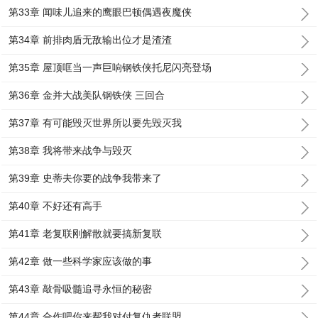
第33章 闻味儿追来的鹰眼巴顿偶遇夜魔侠
第34章 前排肉盾无敌输出位才是渣渣
第35章 屋顶哐当一声巨响钢铁侠托尼闪亮登场
第36章 金并大战美队钢铁侠 三回合
第37章 有可能毁灭世界所以要先毁灭我
第38章 我将带来战争与毁灭
第39章 史蒂夫你要的战争我带来了
第40章 不好还有高手
第41章 老复联刚解散就要搞新复联
第42章 做一些科学家应该做的事
第43章 敲骨吸髓追寻永恒的秘密
第44章 合作吧你来帮我对付复仇者联盟