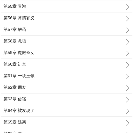
第55章 青鸿
第56章 薄情寡义
第57章 解药
第58章 救场
第59章 魔殿圣女
第60章 进宫
第61章 一块玉佩
第62章 朋友
第63章 借宿
第64章 被发现了
第65章 逃离