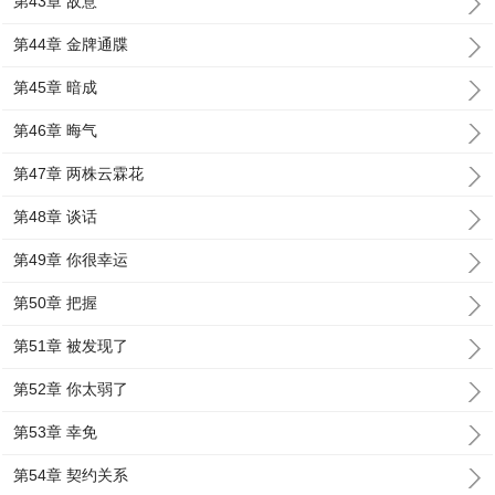
第43章 敌意
第44章 金牌通牒
第45章 暗成
第46章 晦气
第47章 两株云霖花
第48章 谈话
第49章 你很幸运
第50章 把握
第51章 被发现了
第52章 你太弱了
第53章 幸免
第54章 契约关系