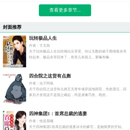
查看更多章节...
封面推荐
玩转极品人生
作者：孓无我
关于玩转极品人生玩吃喝玩乐享受。转让无数的裙子围绕着东哥
转起来。极品东哥回来了，有里儿有面儿，要嘛有嘛...
四合院之这货有点彪
作者：虫子阿疯
关于四合院之这货有点彪五无青年魂穿战地医院，伤愈退伍，回
家后才发现这不是国之崛起，而是虐禽罚兽。既然...
四神集团1：首席总裁的逃妻
作者：恍若晨曦
关于四神集团1首席总裁的逃妻冰冷的豪宅，是她噩梦的开始。