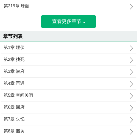
第219章 珠颜
查看更多章节...
章节列表
第1章 埋伏
第2章 找死
第3章 潜府
第4章 再遇
第5章 空间关闭
第6章 回府
第7章 失忆
第8章 赌坊