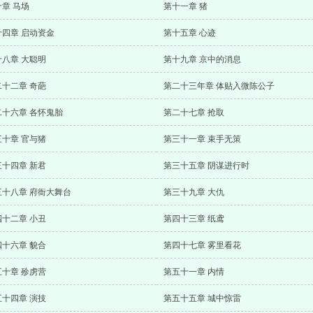
章 马场
第十一章 猪
十四章 启动资金
第十五章 心迹
十八章 大聪明
第十九章 京中的消息
二十二章 奇葩
第二十三年章 体贴入微陈公子
二十六章 各怀鬼胎
第二十七章 抢取
三十章 官与猪
第三十一章 束手无策
三十四章 新君
第三十五章 阴谋进行时
三十八章 府衙大舞台
第三十九章 大仇
四十二章 小丑
第四十三章 纸鸢
四十六章 貌合
第四十七章 雾里看花
五十章 殄虏营
第五十一章 内情
五十四章 演技
第五十五章 城中惊雷