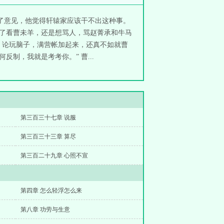
了意见，他觉得轩辕家应该干不出这种事。
看了看曹未羊，还是想骂人，骂赵菁承和牛马
，论玩脑子，满营帐加起来，还真不如就曹
制，我就是考考你。” 曹...
第三百三十七章 说服
第三百三十三章 算尽
第三百二十九章 心照不宣
第四章 怎么轻浮怎么来
第八章 功劳与生意