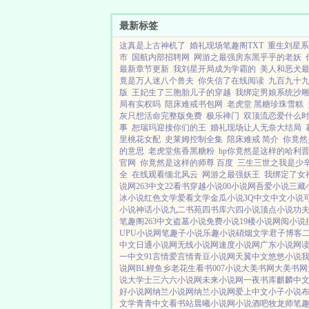
最新标签
这真是上古神机了
婚礼现场笔趣阁TXT
重生刘星系
市
国航内部招聘网
网游之最强房东黑乎乎的老妖
最新章节更新
我刘星开局成为学霸的
美人和恶犬
竟是万人迷八个兽夫
你失信了在线阅读
九百九十
版
王妃生了三胞胎儿子的穿越
我绑定男娘系统沙
局有实权吗
陪床难戒书包网
老虎堂 黑糖珍珠雪糕
灰只想活命完整版免费
极乐禅门
双顶流恋爱什么
事
恕瑞玛迎接你们的王
婚礼现场让人无奈大结局
里桃花女配
史莱姆控制全集
陪床难戒 简介
你竟然
的意思
老虎堂焦香黑糖粉
hp你竟然是这样的哈利
官网
你竟然是这样的师尊 百度
三生三世之我是少
全
在线观看缅北风云
网游之最强妖王
我绑定了女
说网
263中文
22看书
穿越小说
00小说网
吾爱小说
三藏
冰小说
红色文学
爱看文学
金瓜小说
3Q中文
中文小说
小说
神话小说
九二书苑
四书库
六四小说
顶点小说
功
笔趣阁
263中文
盗墓小说
免费小说
19楼小说
网阅小说
UPU小说网
笔趣子小说
乐趣小说
硝烟文学
君子博客
中文
日通小说网
无线小说网
速度小说网
广东小说网
一中文
91言情
爱言情
青豆小说网
天翼中文
悠悠小说
说网
BL鲤鱼乡
老花生看书
007小说
大美书网
大美书网
说
大学士
三六六小说网
未来小说网
一夜书库
麒麟中
好小说网
纳兰小说网
纳兰小说网
爱上中文
小子小说
文学
青青中文
看书站
晨曦小说网
小说酒吧
牧龙师
笔