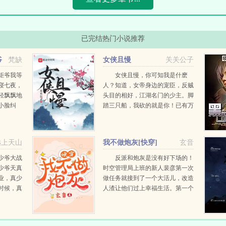
已完结热门小说推荐
爷
梵缺
女侠且慢
关关公子
矩爷我等
女侠且慢，你可知我是什麽
寝七夜，
人？知道，女帝身边的宠臣，反贼
轻飘飘地
头目的相好，江湖名门的少主。脚
小脸纠
踏三只船，我砍的就是你！已有万
点头了。
订完本作品世子很凶仙子很凶，质
七夜完事
量人品皆可保证，有兴趣的读者可
手问要休
以先看老书。...
远上天山
我不做炮灰[快穿]
玄音
少爷大战
反派和炮灰是没有好下场的！
少爷天真
时空管理局上班的新人裴彦第一次
业，真少
做任务就接到了一个大活儿，改造
时候，真
人渣让他们过上幸福生活。第一个
最终继承
世界啃老的学霸，谁能想到学生时
总之都是
期辉煌的学霸，工作后居然失去社
交能力回家啃老？裴彦...