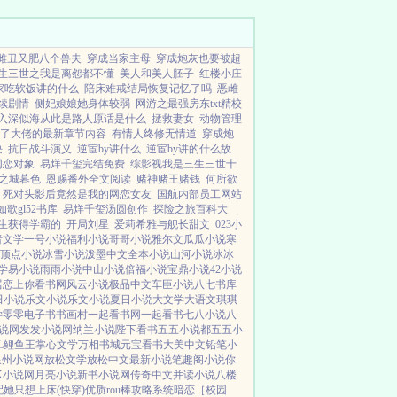
雌丑又肥八个兽夫
穿成当家主母
穿成炮灰也要被超
生三世之我是离怨都不懂
美人和美人胚子
红楼小庄
家吃软饭讲的什么
陪床难戒结局恢复记忆了吗
恶雌
续剧情
侧妃娘娘她身体较弱
网游之最强房东txt精校
入深似海从此是路人原话是什么
拯救妻女
动物管理
了大佬的最新章节内容
有情人终修无情道
穿成炮
块
抗日战斗演义
逆宦by讲什么
逆宦by讲的什么故
网恋对象
易烊千玺完结免费
综影视我是三生三世十
光之城暮色
恩赐番外全文阅读
赌神赌王赌钱
何所欲
死对头影后竟然是我的网恋女友
国航内部员工网站
歌gl52书库
易烊千玺汤圆创作
探险之旅百科大
生获得学霸的
开局刘星
爱莉希雅与舰长甜文
023小
者文学
一号小说
福利小说
哥哥小说
雅尔文
瓜瓜小说
寒
顶点小说
冰雪小说
泼墨中文
全本小说
山河小说
冰冰
学
易小说
雨雨小说
中山小说
倍福小说
宝鼎小说
42小说
居
恋上你看书网
风云小说
极品中文
车臣小说
八七书库
田小说
乐文小说
乐文小说
夏日小说
大文学
大语文
琪琪
学
零零电子书
书画村
一起看书网
一起看书
七八小说
八
说网
发发小说网
纳兰小说
陛下看书
五五小说都
五五小
L鲤鱼王
掌心文学
万相书城
元宝看书
大美中文
铅笔小
泉州小说网
放松文学
放松中文
最新小说
笔趣阁小说
你
K小说网
月亮小说
新书小说网
传奇中文
并读小说
八楼
配她只想上床(快穿)
优质rou棒攻略系统
暗恋［校园