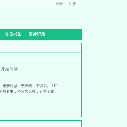
登录
注册
会员书架
阅读记录
、
开始阅读
。老爹告诫，宁养猪，不读书。大臣
手抓着书，圣旨卷大棒，升官全靠