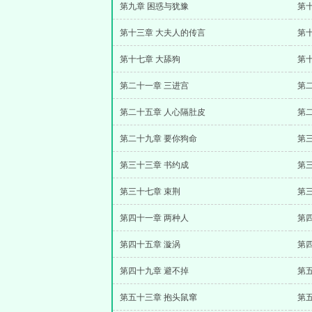
第九章 困惑与犹豫
第十
第十三章 大夫人的传言
第
第十七章 大舔狗
第
第二十一章 三进宫
第
第二十五章 人心隔肚皮
第
第二十九章 要你狗命
第
第三十三章 书约成
第
第三十七章 束荆
第
第四十一章 两种人
第
第四十五章 漩涡
第
第四十九章 避不掉
第
第五十三章 抱头鼠窜
第