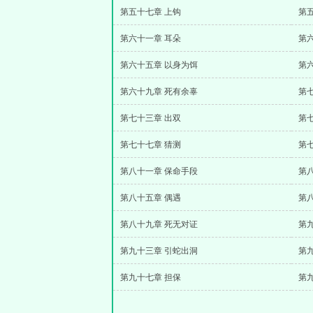
第五十七章 上钩
第
第六十一章 耳朵
第
第六十五章 以身为饵
第
第六十九章 死有余辜
第
第七十三章 出双
第
第七十七章 猜测
第
第八十一章 保命手段
第
第八十五章 偶遇
第
第八十九章 死无对证
第
第九十三章 引蛇出洞
第
第九十七章 担保
第