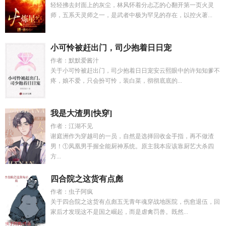
轻轻拂去封面上的灰尘，林风怀着分忐忑的心翻开第一页火灵
师，五系天灵师之一，是武者中极为罕见的存在，以控火著...
小可怜被赶出门，司少抱着日日宠
作者：默默爱酱汁
关于小可怜被赶出门，司少抱着日日宠安云熙眼中的许知知爹不
疼，娘不爱，只会扮可怜，装白菜，彻彻底底的...
我是大渣男[快穿]
作者：江湖不见
谢庭洲作为穿越司的一员，自然是选择回收金手指，再不做渣
男！①凤凰男手握全能厨神系统。原主我本应该靠厨艺大杀四
方...
四合院之这货有点彪
作者：虫子阿疯
关于四合院之这货有点彪五无青年魂穿战地医院，伤愈退伍，回
家后才发现这不是国之崛起，而是虐禽罚兽。既然...