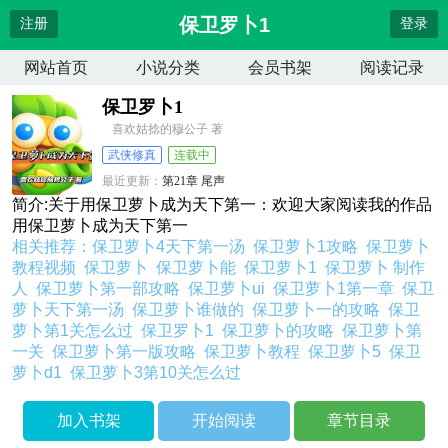
保卫罗卜1
注册
登录
网站首页
小说分类
会员书架
阅读记录
保卫罗卜1
喜欢姑捻的穆公子 著
武侠修真
连载中
最近更新：
第21章 尾声
更新时间：
2026-04-14 13:19:11
简介:关于用保卫萝卜成为天下第一：欢迎大家阅读我的作品
用保卫萝卜成为天下第一
相关推荐：
保卫萝卜4天下第一汤
保卫萝卜1攻略
保卫萝卜
教程视频
保卫萝卜
保卫萝卜能
保卫萝卜1
保卫萝卜 制作
人
保卫萝卜第一部攻略
保卫萝卜ui
保卫萝卜1第一章
保卫
萝卜天下第一汤
保卫萝卜谁做的
保卫萝卜一的攻略
保卫
萝卜第1关怎么过
保卫罗卜1
保卫萝卜的攻略
保卫萝卜第
一关
保卫萝卜第一版攻略
保卫萝卜教程
保卫萝卜5
保卫
萝卜d1
保卫萝卜3第10关怎么过
加入书架
开始阅读
章节目录