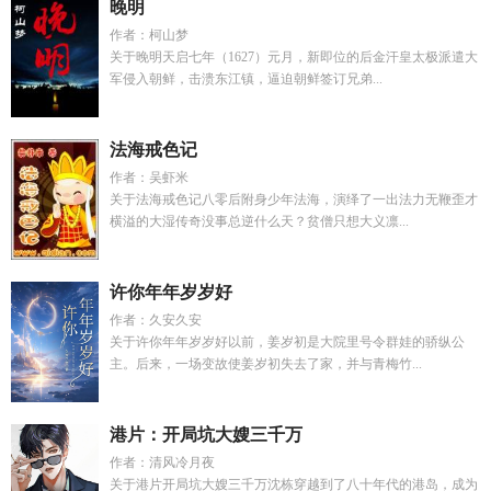
晚明
作者：柯山梦
关于晚明天启七年（1627）元月，新即位的后金汗皇太极派遣大
军侵入朝鲜，击溃东江镇，逼迫朝鲜签订兄弟...
法海戒色记
作者：吴虾米
关于法海戒色记八零后附身少年法海，演绎了一出法力无鞭歪才
横溢的大湿传奇没事总逆什么天？贫僧只想大义凛...
许你年年岁岁好
作者：久安久安
关于许你年年岁岁好以前，姜岁初是大院里号令群娃的骄纵公
主。后来，一场变故使姜岁初失去了家，并与青梅竹...
港片：开局坑大嫂三千万
作者：清风冷月夜
关于港片开局坑大嫂三千万沈栋穿越到了八十年代的港岛，成为