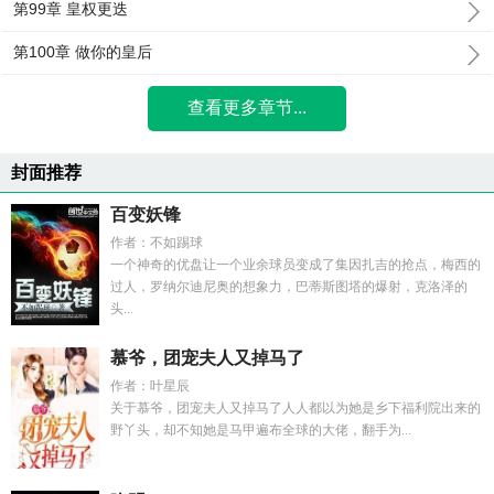
第99章 皇权更迭
第100章 做你的皇后
查看更多章节...
封面推荐
百变妖锋
作者：不如踢球
一个神奇的优盘让一个业余球员变成了集因扎吉的抢点，梅西的
过人，罗纳尔迪尼奥的想象力，巴蒂斯图塔的爆射，克洛泽的
头...
慕爷，团宠夫人又掉马了
作者：叶星辰
关于慕爷，团宠夫人又掉马了人人都以为她是乡下福利院出来的
野丫头，却不知她是马甲遍布全球的大佬，翻手为...