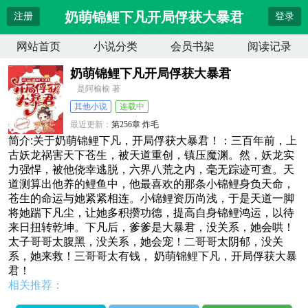
奶萌锦鲤下凡开局俘获大暴君
注册
登录
网站首页
小说分类
会员书架
阅读记录
奶萌锦鲤下凡开局俘获大暴君
是阿榆榆 著
其他小说
连载中
最近更新：
第256章 炸毛
更新时间：
2026-04-12 11:53:55
简介:关于奶萌锦鲤下凡，开局俘获大暴君！：三百年前，上
古妖龙祸害天下苍生，被天道重创，镇压魔渊。然，妖龙实
力强悍，被他侥幸逃脱，六界八荒之内，毫无踪迹可查。天
道测算出他养的鲤鱼中，他最喜欢的那条小锦鲤身负天命，
苍生的命运与她紧紧相连。小锦鲤资历尚浅，于是天道一脚
将她踹下凡尘，让她多积攒功德，提高自身锦鲤鸿运，以待
来日扭转乾坤。下凡后，爹爹是大暴君，没关系，她会哄！
太子哥哥太腹黑，没关系，她会宠！二哥哥太阴郁，没关
系，她来救！三哥哥太有钱， 奶萌锦鲤下凡，开局俘获大暴
君！
相关推荐：