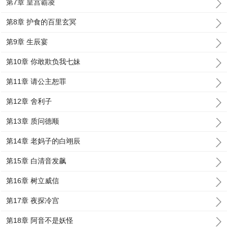
第7章 皇宫霸凌
第8章 护食的百里玄冥
第9章 生辰宴
第10章 你敢欺负我七妹
第11章 请公主恕罪
第12章 舍利子
第13章 质问德顺
第14章 老妈子的白翊辰
第15章 白清音发飙
第16章 树立威信
第17章 夜探冷宫
第18章 阿音不是妖怪