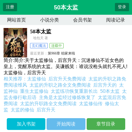
50本太监
注册
登录
网站首页
小说分类
会员书架
阅读记录
50本太监
地包天 著
玄幻魔法
连载中
最近更新：
第966章 咱家来啦
更新时间：
2026-07-22 23:41:32
简介:简介:关于太监修仙，后宫升天：沉迷修仙不近女色的
皇上，觉醒系统的太监。吴谦贱笑：谁说没枪头就扎不死人!
太监修仙，后宫升天
相关推荐：
太监修仙
后宫升天免费阅读
太监的升职之路免
费阅读维风
太监的升职之路全文免费阅读
后宫升天的
太
监神仙
重生太监修仙
太监练功恢复重新长出
50本太监
太
监去修行歇后语
主角是太监经过修炼恢复了
太监混后宫免
费阅读
太监的升职路全文免费阅读
太监修仙传
修仙太
监
太监的修仙
后宫升天
加入书架
开始阅读
章节目录