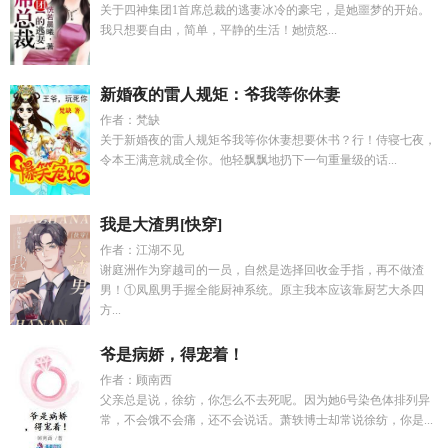
关于四神集团1首席总裁的逃妻冰冷的豪宅，是她噩梦的开始。
我只想要自由，简单，平静的生活！她愤怒...
新婚夜的雷人规矩：爷我等你休妻
作者：梵缺
关于新婚夜的雷人规矩爷我等你休妻想要休书？行！侍寝七夜，
令本王满意就成全你。他轻飘飘地扔下一句重量级的话...
我是大渣男[快穿]
作者：江湖不见
谢庭洲作为穿越司的一员，自然是选择回收金手指，再不做渣
男！①凤凰男手握全能厨神系统。原主我本应该靠厨艺大杀四
方...
爷是病娇，得宠着！
作者：顾南西
父亲总是说，徐纺，你怎么不去死呢。因为她6号染色体排列异
常，不会饿不会痛，还不会说话。萧轶博士却常说徐纺，你是...