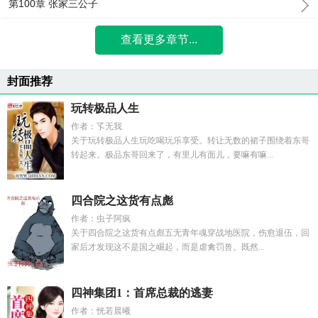
第100章 张家三公子
查看更多章节...
封面推荐
玩转极品人生
作者：孓无我
关于玩转极品人生玩吃喝玩乐享受。转让无数的裙子围绕着东哥
转起来。极品东哥回来了，有里儿有面儿，要嘛有嘛...
四合院之这货有点彪
作者：虫子阿疯
关于四合院之这货有点彪五无青年魂穿战地医院，伤愈退伍，回
家后才发现这不是国之崛起，而是虐禽罚兽。既然...
四神集团1：首席总裁的逃妻
作者：恍若晨曦