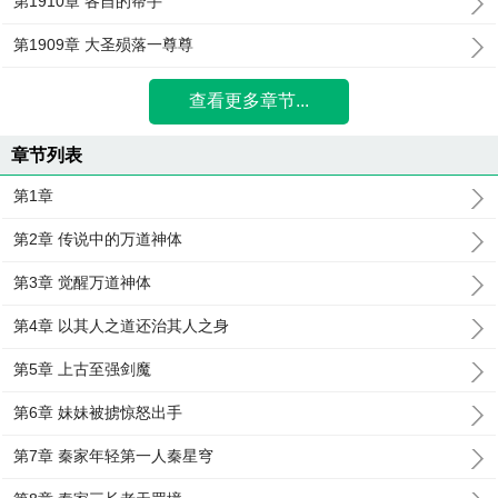
第1910章 各自的帮手
第1909章 大圣殒落一尊尊
查看更多章节...
章节列表
第1章
第2章 传说中的万道神体
第3章 觉醒万道神体
第4章 以其人之道还治其人之身
第5章 上古至强剑魔
第6章 妹妹被掳惊怒出手
第7章 秦家年轻第一人秦星穹