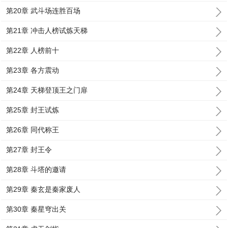
第20章 武斗场连胜百场
第21章 冲击人榜试炼天梯
第22章 人榜前十
第23章 各方震动
第24章 天梯登顶王之门扉
第25章 封王试炼
第26章 同代称王
第27章 封王令
第28章 斗塔的邀请
第29章 秦玄是秦家废人
第30章 秦星穹出关