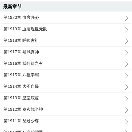
最新章节
第1920章 血寰强势
第1919章 血寰现世无敌
第1918章 呼唤古祖
第1917章 黎风真神
第1916章 我何错之有
第1915章 八祖奉霸
第1914章 大圣自爆
第1913章 皇室底蕴
第1912章 秦玄战半神
第1911章 见过少尊