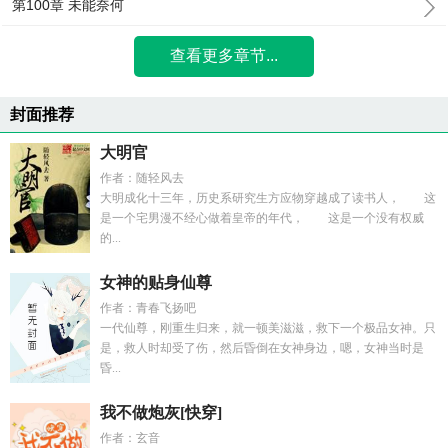
第100章 未能奈何
查看更多章节...
封面推荐
大明官
作者：随轻风去
大明成化十三年，历史系研究生方应物穿越成了读书人， 这
是一个宅男漫不经心做着皇帝的年代， 这是一个没有权威
的...
女神的贴身仙尊
作者：青春飞扬吧
一代仙尊，刚重生归来，就一顿美滋滋，救下一个极品女神。只
是，救人时却受了伤，然后昏倒在女神身边，嗯，女神当时是
昏...
我不做炮灰[快穿]
作者：玄音