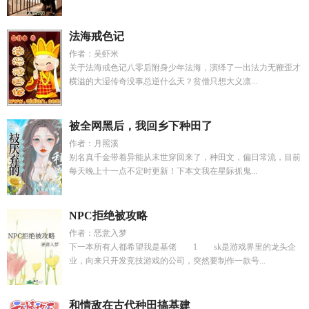
法海戒色记
作者：吴虾米
关于法海戒色记八零后附身少年法海，演绎了一出法力无鞭歪才
横溢的大湿传奇没事总逆什么天？贫僧只想大义凛...
被全网黑后，我回乡下种田了
作者：月照溪
别名真千金带着异能从末世穿回来了，种田文，偏日常流，目前
每天晚上十一点不定时更新！下本文我在星际抓鬼...
NPC拒绝被攻略
作者：恶意入梦
下一本所有人都希望我是基佬 1 sk是游戏界里的龙头企
业，向来只开发竞技游戏的公司，突然要制作一款号...
和情敌在古代种田搞基建