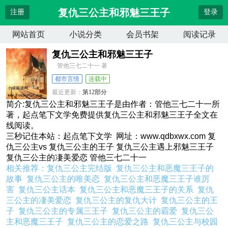
复仇三公主和邪魅三王子
注册
登录
网站首页
小说分类
会员书架
阅读记录
复仇三公主和邪魅三王子
管他三七二十一 著
都市言情
连载中
最近更新：
第12部分
更新时间：
2026-04-12 17:29:17
简介:复仇三公主和邪魅三王子是由作者：管他三七二十一所
著，起点笔下文学免费提供复仇三公主和邪魅三王子全文在
线阅读。
三秒记住本站：起点笔下文学 网址：www.qdbxwx.com 复
仇三公主vs 复仇三公主的王子 复仇三公主遇上邪魅三王子
复仇三公主的凄美爱恋 管他三七二十一
相关推荐：
复仇三公主完结版
复仇三公主和恶魔三王子的
故事
复仇三公主的唯美恋
复仇三公主和恶魔三王子谁厉
害
复仇三公主话本
复仇三公主和恶魔三王子的关系
复仇
三公主的凄美爱恋
复仇三公主的复仇大计
复仇三公主的王
子
复仇三公主的专属三王子
复仇三公主的霸爱
复仇三公
主和恶魔三王子
复仇三公主的恋爱之路
复仇三公主与校园