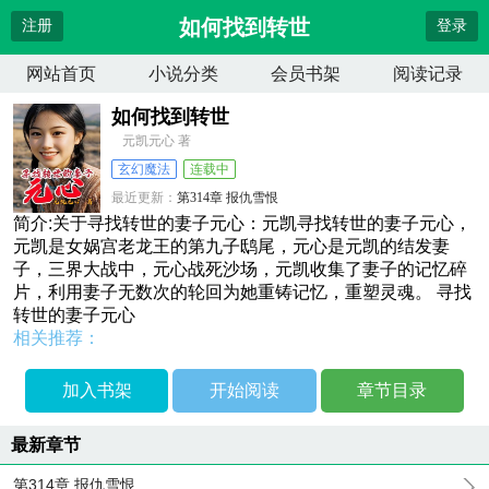
如何找到转世
注册
登录
网站首页
小说分类
会员书架
阅读记录
如何找到转世
元凯元心 著
玄幻魔法
连载中
最近更新：
第314章 报仇雪恨
更新时间：
2026-04-14 10:38:04
简介:关于寻找转世的妻子元心：元凯寻找转世的妻子元心，
元凯是女娲宫老龙王的第九子鸱尾，元心是元凯的结发妻
子，三界大战中，元心战死沙场，元凯收集了妻子的记忆碎
片，利用妻子无数次的轮回为她重铸记忆，重塑灵魂。 寻找
转世的妻子元心
相关推荐：
加入书架
开始阅读
章节目录
最新章节
第314章 报仇雪恨