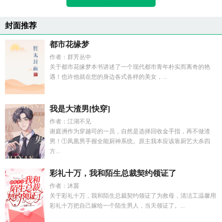
封面推荐
都市花缘梦
作者：群芳丛中
关于都市花缘梦本书讲述了一个现代都市青年朴实而离奇的艳
遇！也许他就在您的身边各式各样的美女，...
我是大渣男[快穿]
作者：江湖不见
谢庭洲作为穿越司的一员，自然是选择回收金手指，再不做渣
男！①凤凰男手握全能厨神系统。原主我本应该靠厨艺大杀四
方...
彩礼十万，我和陌生总裁契约领证了
作者：沐茵
关于彩礼十万，我和陌生总裁契约领证了为救母，清洁工温馨用
彩礼十万把自己嫁给一个陌生男人，当天领证了。...