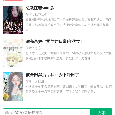
总裁狂妻5000岁
作者：拈花拂柳
娱乐圈最强作精林柯睡了自家老板姬南修后，翻脸不认人。为了
报仇，林柯选择拍戏想尽办法接近姬南修，却意外发现报复错
目...
漂亮亲妈七零养娃日常[年代文]
作者：寒东
想了想，还是把19章的结尾最后一句话改了预收文九零反派大佬
的漂亮前妻求收藏家常里短，养娃日常，美食种田...
被全网黑后，我回乡下种田了
作者：月照溪
别名真千金带着异能从末世穿回来了，种田文，偏日常流，目前
每天晚上十一点不定时更新！下本文我在星际抓鬼...
搜 索