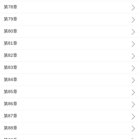
第78章
第79章
第80章
第81章
第82章
第83章
第84章
第85章
第86章
第87章
第88章