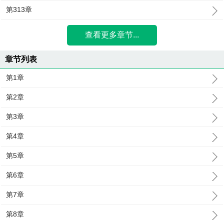
第313章
查看更多章节...
章节列表
第1章
第2章
第3章
第4章
第5章
第6章
第7章
第8章