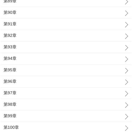
第89章
第90章
第91章
第92章
第93章
第94章
第95章
第96章
第97章
第98章
第99章
第100章