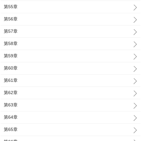
第55章
第56章
第57章
第58章
第59章
第60章
第61章
第62章
第63章
第64章
第65章