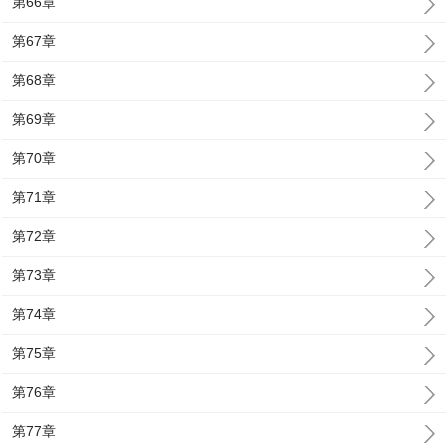
第66章
第67章
第68章
第69章
第70章
第71章
第72章
第73章
第74章
第75章
第76章
第77章