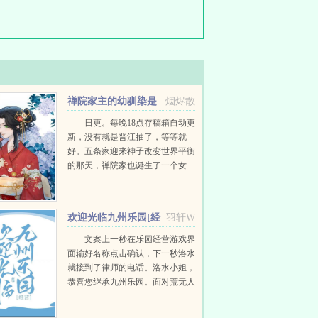
禅院家主的幼驯染是
烟烬散
隔壁六眼
日更。每晚18点存稿箱自动更
新，没有就是晋江抽了，等等就
好。五条家迎来神子改变世界平衡
的那天，禅院家也诞生了一个女
婴。禅院家终于出现了一个期待已
久的十种影法术，但让禅院家不满
的是，这个遗传了十种影...
欢迎光临九州乐园[经
羽轩W
营]
文案上一秒在乐园经营游戏界
面输好名称点击确认，下一秒洛水
就接到了律师的电话。洛水小姐，
恭喜您继承九州乐园。面对荒无人
烟，破破烂烂的废弃乐园，洛水撸
起袖子加油干。积累声望，拓展园