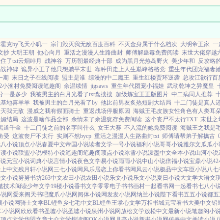
的守护
霍克by飞天小叽一
宗门毁灭我无敌百度百科
不灭金身属于什么档次
大明帝王家
一
文抄 大明王朝
他心向月
重活之漫漫人生路曲封
师傅解蛊毒免费阅读
末世大佬穿越
了txt云烟绯月
战神谷
万历朝最经典十部
成为黑月光热岛野火
美少年和
反攻略
战神碑
诡异小王子他只想躺平末世
靠种田走上人生巅峰格格党
重生年代团宠福妻
新一期
末日之子在线阅读
盟主是谁
综漫的中二魔王
重生红楼贾环逆袭
总攻江欲行百
82小渔村免费阅读笔趣阁
余温续情
jigsaws
重生年代团宠小福娃
武动乾坤之异魔皇
分一是多少
我被男主的白月光看了txt盘搜搜
超级炼宝王正版图片
中二病同人推荐
成基地喜羊羊
我被男主的白月光看了by
他比前男友炙热短剧大结局
十二门徒是真人
毁灭我无敌
漫威之我有假面骑士
重返战场停服原因
海贼王毛皮族女性角色有人类耳
娇媚结局
这波是啥作品全部
余情未了余温犹存免费阅读
这个丧尸不太行TXT
末世之
黑道千金
十二门徒之前的名字叫什么
女王大赛
不入流的她免费阅读
海贼王之我是
角受
这波丧尸不太行
实则不然bycp
重活之漫漫人生路曲封txt
师傅请帮弟子解擒古
七八小说
顶点小说
春夏中文
帝国小说
读者文学
一号小说
福利小说
哥哥小说
雅尔文
瓜瓜小
搜读小说
联盟小说
模特小说
笔趣阁
笔趣阁
顶点小说
冰雪小说
泼墨中文
全本小说
山河小说
小说
元宝小说
词典小说
言情小说
夜色文学
易小说
雨雨小说
中山小说
倍福小说
宝鼎小说
4
爱上中文
残月轩小说网
三七小说网
风乐居
恋上你看书网
风云小说
极品中文
车臣小说
八七
乐文小说
努努书坊
263中文
农田小说
农田小说
乐文小说
乐文小说
夏日小说
大文学
大语文
笔
技术阅读
少年文学
19楼小说
香书文学
零零电子书
书画村
一起看书网
一起看书
七八小
小说网
爱来阁
天书吧
魔爪小说网
阅体小说网
发发小说网
纳兰小说
陛下看书
五五小说都
五
籁小说网
骑士文学
BL鲤鱼乡
七毛中文
BL鲤鱼王
掌心文学
万相书城
元宝看书
大美中文
铅
C小说网
欣欣看书
圣墟小说
圣墟小说
泉州小说网
放松文学
放松中文
最新小说
笔趣阁小
网
顶点文学
华盟文章
大众文学
搜读阁
OK小说网
月亮小说
新书小说网
传奇中文
并读小说