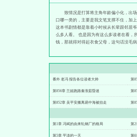
致情况是打算将主角年龄偏小化，出场
口哪一类的，主要是我文笔支撑不住，加上
这本书剧情都是靠着小时候从长辈跟邻居爷
么多人看。 也是因为有这么多读者在看，
钱，那就得对得起衣食父母，这句话没毛病吧
番外 老冯 报告各位读者大帅
第8
第856章 兰姐跑路秦淮茹昏迷
第8
第852章 吴平安搬离易中海被抬走
第8
第1章 冯斌的由来轧钢厂的格局
第
第5章 平淡的一天
第