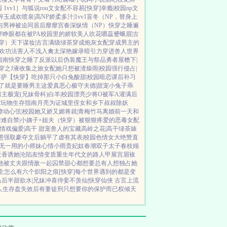
1vv1］
与狐说
rou文女配不容易[快穿]
幸瘾|校园np
文
碎玉成欢
喷泉|高NP
娇柔多汁|1vv1
盲冬（NP，替身上
与男神被迫同居后
靡靡宫春深
纵情（NP）
快穿之睡遍
穿睁眼都在被PA
校园里的娇软美人
吹花嚼蕊
蹙蛾眉|古
穿）
天下谋妆|古言
满级绿茶穿成炮灰女配
穿成男主的
欢功法害人不浅
入禽太深
艳嫁录
暗引力
穿进兽人世界
指南
快穿之睡了反派以后
伪装魔王与祭品勇者
屋檐下|
穿之J液收集之旅
女配她只想被渣
燥雨|校园
强行侵占|
菩萨
【快穿】吃掉那只小白兔
酸甜|校园暗恋
课后补习
了
就是要睡男主
这爱真恶心
极守夫德|甜宠
小兔子乖
男主
极宠(兄妹骨科)
白羊|校园
漂亮少将O被军A灌满后
世玩物生存指南
月亮为证
城里侄女和乡下叔叔
除妖
撩动心弦|校园
她又娇又媚
将就|青梅竹马
离婚前一天和
情难自禁|小姨子×姐夫
（快穿）被狠狠疼爱的恶毒女配
情戏
偏爱|高干 甜宠
兽人的宝藏
高岭之花|高干
绿茶婊
进强取豪夺文后躺平了
虚有其表|校园
色情女大绝赞直
无一用的小师妹
心情小雨
贵妃奴
春潮
双子太子
春枝嫋
天香
诱她沦陷
友情变质
重生年代文的路人甲
展宫眉
袚
他
被丈夫跟情敌一起囚禁
甜心都想要
总有人想独占她
主怎么有六个
炽阳之痕
[快穿]每个世界遇到的都是变
马后
半甜欲水|兄妹
冲喜侍妾
不羡仙|快穿仙侠 古言
上流
人生存盘失效后
有妻徒刑
只想要你的保护而已
权倾天