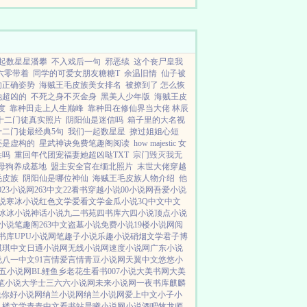
区，解锁建筑，抽...
起数星星潘攀
不入戏后一句
邪恶续
这个丧尸皇我
六零带着
同学的可爱女朋友糖糖T
余温旧情
仙子被
的正确姿势
海贼王毛皮族美女排名
被撩到了 怎么恢
她超凶的
不死之身不灭金身
黑美人少年版
海贼王皮
度
靠种田走上人生巅峰
靠种田在修仙界当大佬 林辰
十二门徒真实照片
阴阳仙是迷信吗
箱子里的大名视
十二门徒最经典5句
我们一起数星星
撩过姐姐心短
还是虚构的
星武神诀免费笔趣阁阅读
how majestic 女
朵吗
重回年代团宠福妻她超凶哒TXT
宗门毁灭我无
母狗养成基地
盟主安全官在缅北照片
末世大佬穿越
毛皮族
阴阳仙是哪位神仙
海贼王毛皮族人物介绍
他
023小说网
263中文
22看书
穿越小说
00小说网
吾爱小说
说
寒冰小说
红色文学
爱看文学
金瓜小说
3Q中文
中文
冰冰小说
神话小说
九二书苑
四书库
六四小说
顶点小说
2小说
笔趣阁
263中文
盗墓小说
免费小说
19楼小说
网阅
书库
UPU小说网
笔趣子小说
乐趣小说
硝烟文学
君子博
琪琪中文
日通小说网
无线小说网
速度小说网
广东小说
说
八一中文
91言情
爱言情
青豆小说网
天翼中文
悠悠小
五小说网
BL鲤鱼乡
老花生看书
007小说
大美书网
大美
笔小说
大学士
三六六小说网
未来小说网
一夜书库
麒麟
说
你好小说网
纳兰小说网
纳兰小说网
爱上中文
小子小
八楼文学
青青中文
看书站
晨曦小说网
小说酒吧
牧龙师