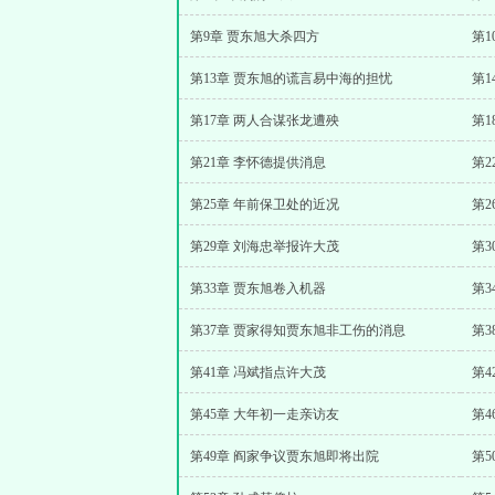
第9章 贾东旭大杀四方
第
第13章 贾东旭的谎言易中海的担忧
第1
第17章 两人合谋张龙遭殃
第1
第21章 李怀德提供消息
第
第25章 年前保卫处的近况
第
第29章 刘海忠举报许大茂
第3
第33章 贾东旭卷入机器
第3
第37章 贾家得知贾东旭非工伤的消息
第3
第41章 冯斌指点许大茂
第4
第45章 大年初一走亲访友
第4
第49章 阎家争议贾东旭即将出院
第