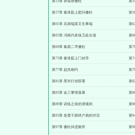
第53章 孙成替傻柱
第5
第57章 秦淮茹上慰问傻柱
第5
第61章 后厨端菜又生事端
第
第65章 冯斌代表保卫处出场
第6
第69章 秦易二寻傻柱
第7
第73章 秦淮茹上门劝导
第7
第77章 赵杰相约
第7
第81章 黑市行动部署
第8
第85章 金三事情落幕
第8
第89章 训练之前的潜规则
第
第93章 老聋子跟绝户易的对话
第
第97章 傻柱掉进厕所
第9