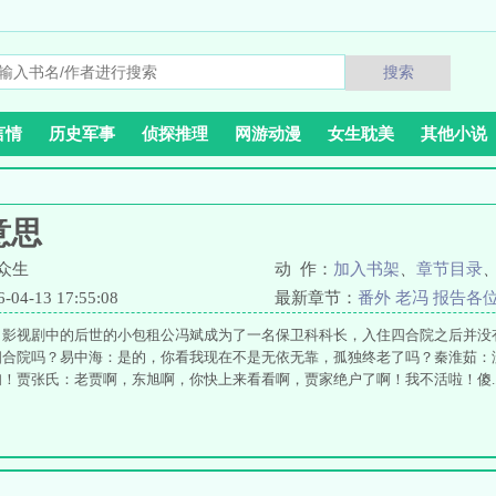
搜索
言情
历史军事
侦探推理
网游动漫
女生耽美
其他小说
意思
众生
动 作：
加入书架
、
章节目录
4-13 17:55:08
最新章节：
番外 老冯 报告各
了影视剧中的后世的小包租公冯斌成为了一名保卫科科长，入住四合院之后并没
四合院吗？易中海：是的，你看我现在不是无依无靠，孤独终老了吗？秦淮茹：
！贾张氏：老贾啊，东旭啊，你快上来看看啊，贾家绝户了啊！我不活啦！傻...