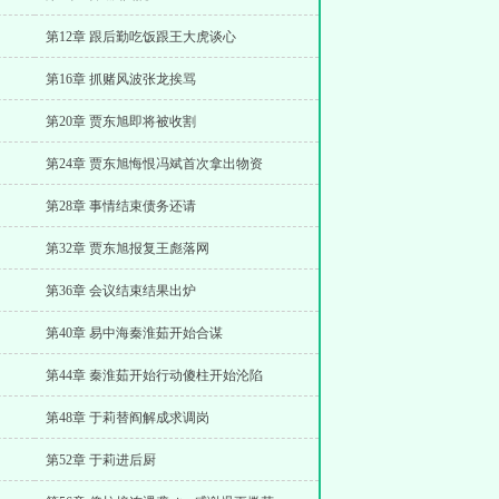
第12章 跟后勤吃饭跟王大虎谈心
第16章 抓赌风波张龙挨骂
第20章 贾东旭即将被收割
第24章 贾东旭悔恨冯斌首次拿出物资
第28章 事情结束债务还请
第32章 贾东旭报复王彪落网
第36章 会议结束结果出炉
第40章 易中海秦淮茹开始合谋
第44章 秦淮茹开始行动傻柱开始沦陷
第48章 于莉替阎解成求调岗
第52章 于莉进后厨