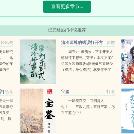
查看更多章节...
已完结热门小说推荐
随轻风去
清冷师尊的错误打开方
萝樱
式
史系研究
周五v～求预收，下本开美人
人， 这
师叔还不想死（穿书）本文文案白
皇帝的年
切黑女装师尊攻x阳光健气直球受
威的年
（双洁，身心双洁）林安穿书了，
黑白分明
成了原文里渣攻的倒霉儿子。书里
的渣攻是魔尊，生平最好美色，被
他辣手摧花的美人不计...
穿]
黑荨
宝鉴
打眼
要去一些
一局安百变，叵测是人
强取豪夺
心！ 三教九流，五行三家，尽
苦又受
在宝鉴之中！...
不到。原
美人家
身未婚