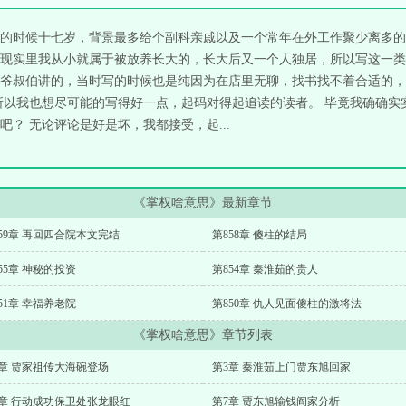
的时候十七岁，背景最多给个副科亲戚以及一个常年在外工作聚少离多的
现实里我从小就属于被放养长大的，长大后又一个人独居，所以写这一类
爷叔伯讲的，当时写的时候也是纯因为在店里无聊，找书找不着合适的，
所以我也想尽可能的写得好一点，起码对得起追读的读者。 毕竟我确确实
？ 无论评论是好是坏，我都接受，起...
《掌权啥意思》最新章节
59章 再回四合院本文完结
第858章 傻柱的结局
55章 神秘的投资
第854章 秦淮茹的贵人
51章 幸福养老院
第850章 仇人见面傻柱的激将法
《掌权啥意思》章节列表
2章 贾家祖传大海碗登场
第3章 秦淮茹上门贾东旭回家
6章 行动成功保卫处张龙眼红
第7章 贾东旭输钱阎家分析