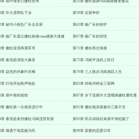
4章 易中海受罚傻柱受辱
第55章 傻柱遇袭vitaa感谢爆更撒花
8章 许大茂带队下乡
第59章 后厨争吵
62章 秘书小报告厂长去后厨
第63章 杨厂长的袒护
6章 杨厂长退让傻柱挨揍vitaa感谢大保健
第67章 杨厂长的担忧
0章 傻柱逞强再遇军哥
第71章 傻柱再次挨揍
4章 秦淮茹演技大爆发
第75章 冯斌平淡的上班日
8章 赵杰的对象叶庆梅
第79章 三人散步冯斌感叹人生
2章 行动开始枪声响起
第83章 持枪对峙金三落网
6章 易中海的烦恼
第87章 乡下送猪许大茂嘲讽傻柱遭吃瘪
90章 傻柱第一次相亲进行中
第91章 傻柱相亲易秦许三家不甘
94章 秦淮茹拿捏傻柱冯斌违背初衷
第95章 民兵训练结束易中海犯贱了
8章 偶遇于海棠杨为民
第99章 甜蜜的恋爱日常