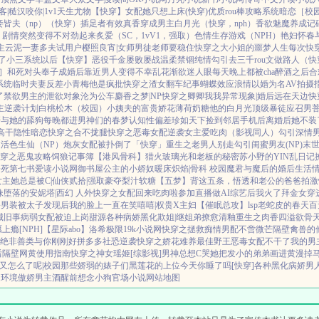
客|糙汉
咬你|1v1
天生尤物【快穿】
女配她只想上床(快穿)
优质rou棒攻略系统
暗恋［校园 
妾皆夫（np）
（快穿）插足者
有效真香
穿成男主白月光（快穿，nph）
香欲
魅魔养成记
，剧情突然变得不对劲起来
炙爱（SC，1vV1，强取）
色情生存游戏（NPH）
艳妇怀春
主
云泥
一妻多夫试用户
樱照良宵|女师男徒
老师要稳住
快穿之大小姐的噩梦人生
每次快
了小三系统以后【快穿】
恶役千金屡败屡战
温柔禁锢
纯情勾引
去三千rou文做路人（快
1］
和死对头奉子成婚后
靠近男人变得不幸
乱花渐欲迷人眼
每天晚上都被cha
醉酒之后
合
系统
临时夫妻
反差小青梅
他是疯批
快穿之渣女翻车纪事
蝴蝶效应
浪情
以婚为名
AV拍摄
了禁欲男主的泄欲对象
沦为公车
麝香之梦|NP
快穿之卿卿我我
异常现象|婚后
远在天边
快
主逆袭计划
白桃松木（校园）
小姨夫的富贵娇花
薄荷奶糖
他的白月光
顶级暴徒
应召男
肝与她的舔狗
每晚都进男神们的春梦
认知性偏差
珍如天下
捡到邻居手机后
离婚后她不装
高干
隐性暗恋
快穿之合不拢腿
快穿之恶毒女配逆袭
女主爱吃肉
（影视同人）勾引深情
途
活色生仙（NP）
炮灰女配被扑倒了「快穿」
重生之老男人别走
勾引闺蜜男友(NP)
末
穿之恶鬼攻略
饲狼记事簿
【港风骨科】猎火
玻璃光
和老板的秘密
苏小野的YIN乱日记
会死
第七书
爱读小说网
御书屋
公主的小娇奴
暖床
炽焰|骨科 校园
魔君与魔后的婚后生活
女主她总是被C|仙侠
贰拾|强取豪夺
梨汁软糖
【五梦】背这五条，悟透
和老公的爸爸拍激
妹
堕落的安妮塔|西幻 人外
快穿之女配回来吃肉啦
参加直播做AI综艺后我火了
拜金女穿
扮男装被太子发现后
我的脸上一直在笑嘻嘻|权贵X主妇
【催眠总攻】lsp老蛇皮的春天
百
城旧事
病弱女配被迫上岗
甜源
各种病娇黑化
欺姐|继姐弟
撩愈
清釉
重生之肉香四溢
欲骨
上瘾[NPH]
【星际abo】洛希极限
19k小说网
快穿之拯救痴情男配
不啻微芒
隔壁禽兽的
绝非善类
与你刚刚好
拼多多社恐逆袭
快穿之娇花难养
最佳野王
恶毒女配不干了
我的男
后
隔壁网黄使用指南
快穿之神女瑶姬
[综影视]男神总想C哭她
把发小的弟弟画进黄漫掉
又怎么了呢|校园
那些娇弱的婊子们
黑莲花的上位
今天你睡了吗[快穿]
各种黑化病娇男
退环境傲娇男主
酒醒前想念小狗
官场小说
网站地图