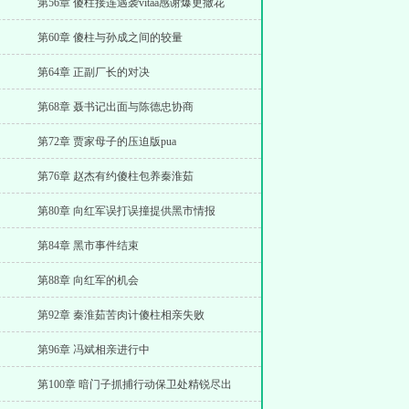
第56章 傻柱接连遇袭vitaa感谢爆更撒花
第60章 傻柱与孙成之间的较量
第64章 正副厂长的对决
第68章 聂书记出面与陈德忠协商
第72章 贾家母子的压迫版pua
第76章 赵杰有约傻柱包养秦淮茹
第80章 向红军误打误撞提供黑市情报
第84章 黑市事件结束
第88章 向红军的机会
第92章 秦淮茹苦肉计傻柱相亲失败
第96章 冯斌相亲进行中
第100章 暗门子抓捕行动保卫处精锐尽出