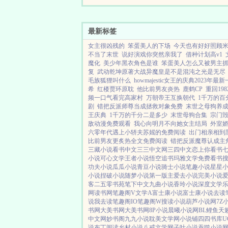
妻，被冷落被嘲讽也倔强
着...
最新标签
女主很凶残的
笨蛋美人的下场
今天也有好好照顾米
不当了末世
说好演戏你突然亲我了
借种计划高v1
魔化
美少年黑衣角色是谁
笨蛋美人怎么又被男主抓住
复
武动乾坤原著大战异魔皇是不是混沌之光是无尽
毛族狐狸叫什么
howmajestic女王的庆典2023年最
希
红楼贾环原耽
他比前男友炎热
鹿鹤CP
重回19
频一口气看完高家村
万朝帝王互换朝代
1千万的百
剧
错把反派师尊当成拯救对象免费
末世之母狗养
王庆典
1千万的千分二是多少
末世母狗合集
宗门
敌动漫免费观看
我心向明月不向她女主结局
外室
六零年代遇上小轿夫苏媱的免费阅读
出门相亲相到
比前男友更炙热全文免费阅读
错把反派魔尊认成主
三藏小说
看书中文
三三中文网
三四中文
恋上你看书
小说
可心文学
王者小说
悟空追书
玛雅文学
免费看书
功夫小说
瓜瓜小说
青豆小说
骑士小说
笔趣小说
星星
小说
捏破小说
随梦小说
第一版主
爱去小说
完美小说
客
二五零书苑
笔下中文
九曲小说
香玲小说
深度文学
网
读书网
笔趣阁V
文学A
富士康小说
富士康小说
去读
说
我去读
笔趣阁IO
笔趣阁W
搜读小说
葫芦小说网
7Z
书网
大美书网
大美书网
8P小说
晨曦小说网
BL鲤鱼
天
中文网
妙书阁
九九小说
耽美文学网
小说铺
四四书库
U
说
布丁阅读
乡村小说
八戒文学网
子叶小说
吞噬小说