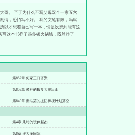
大哥。 至于为什么不写父母双全一家五六
剧情，恐怕写不好。 我的文笔有限，冯斌
所以才想着自己写一本，愣是没想到能有这
实写这本书挣了很多顿火锅钱，既然挣了
第857章 何家三口齐聚
第853章 傻柱的报复大鹏出山
第849章 秦淮茹的提防棒梗计划落空
第4章 儿时的玩伴赵杰
第8章 许大茂回院