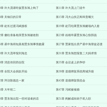
10章 许大茂请吃饭贾东旭上钩了
第11章 许大茂上门送牛
4章 关饷日的日常
第15章 冯大山扶正阎埠贵嘴欠
8章 处长过渡冯斌接权
第19章 处罚结果贾东旭赌场内入套
22章 傻柱准备相亲贾东旭被收割
第23章 凶相毕露贾东旭心惊胆战
26章 易中海得知真相贾东旭事情败露
第27章 贾家抵出房产易中海替徒还债
0章 许大茂举报刘海忠
第31章 贾东旭想报复二大妈求情
4章 消息传回四合院
第35章 会议桌上的争吵
8章 全院大会捐款开始
第39章 道德绑架系统商城升级
2章 拜访陈德忠一家
第43章 道德绑架我也会
6章 大年初二
第47章 冯斌被催婚
50章 贾东旭出院一些对读者的话
第51章 阎解成转岗于莉入职