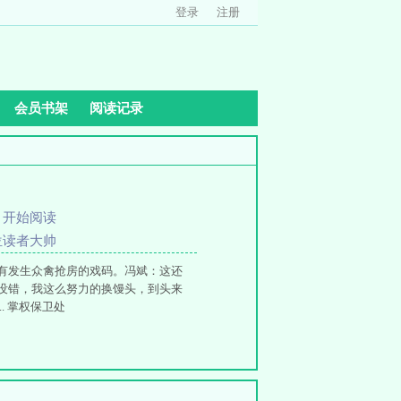
登录
注册
会员书架
阅读记录
、
开始阅读
位读者大帅
有发生众禽抢房的戏码。冯斌：这还
没错，我这么努力的换馒头，到头来
 掌权保卫处