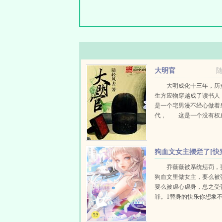
大明官
大明成化十三年，历
生方应物穿越成了读书
是一个宅男漫不经心做着
代， 这是一个没有权
代， 这也是忠奸正邪
的年代...
狗血文女主摆烂了[快
乔薇薇被系统惩罚，
狗血文里做女主，要么被
要么被虐心虐身，总之受
罪。1替身的快乐你想象
地躺平漂亮替身X燥郁病
主。她是霸总契约来的替