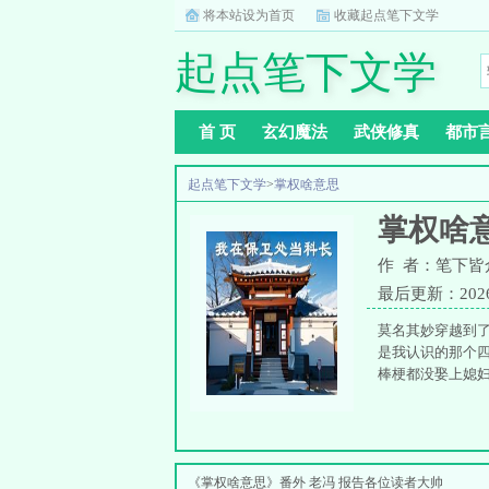
将本站设为首页
收藏起点笔下文学
起点笔下文学
首 页
玄幻魔法
武侠修真
都市
起点笔下文学
>
掌权啥意思
掌权啥
作 者：笔下皆
最后更新：2026-0
莫名其妙穿越到
是我认识的那个
棒梗都没娶上媳妇
《掌权啥意思》番外 老冯 报告各位读者大帅