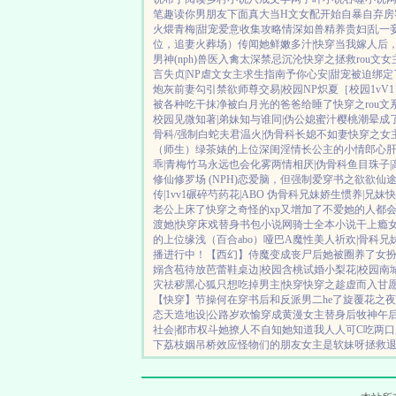
笔趣读
你男朋友下面真大
当H文女配开始自暴自弃
房
火煨青梅|甜宠
爱意收集攻略
情深如兽
精养贵妇|乱
一
位，追妻火葬场）
传闻她鲜嫩多汁|快穿
当我嫁人后
男神(nph)
兽医
入禽太深
禁忌沉沦
快穿之拯救rou文女
言
失贞|NP
虐文女主求生指南
予你心安|甜宠
被迫绑定
炮灰前妻
勾引禁欲师尊
交易|校园NP
炽夏［校园1vV
被各种吃干抹净
被白月光的爸爸给睡了
快穿之rou文
校园
见微知著|弟妹
知与谁同|伪公媳
蜜汁樱桃
潮晕
成
骨科/强制
白蛇夫君
温火|伪骨科
长媳不如妻
快穿之女
（师生）
绿茶婊的上位
深闺淫情
长公主的小情郎
心
乖|青梅竹马
永远也会化雾
两情相厌|伪骨科
鱼目珠子|
修仙修罗场 (NPH)
恋爱脑，但强制爱
穿书之欲欲仙
传|1vv1
碾碎芍药花|ABO 伪骨科兄妹
娇生惯养|兄妹
快
老公上床了
快穿之奇怪的xp又增加了
不爱她的人都
渡她|快穿
床戏替身
书包小说网
骑士全本小说
干上瘾
的上位
缘浅（百合abo）哑巴A
魔性美人
祈欢|骨科兄
播进行中！
【西幻】侍魔
变成丧尸后她被圈养了
女
嫋
含苞待放
芭蕾鞋
桌边|校园
含桃
试婚
小梨花|校园
南
灾祛秽
黑心狐只想吃掉男主|快穿
快穿之趁虚而入
甘愿
【快穿】节操何在
穿书后和反派男二he了
旋覆花之夜
态
天造地设|公路
岁欢愉
穿成黄漫女主替身后
牧神午
社会|都市权斗
她撩人不自知
她知道我人人可C
吃两口
下
荔枝姻
吊桥效应
怪物们的朋友
女主是软妹呀
拯救