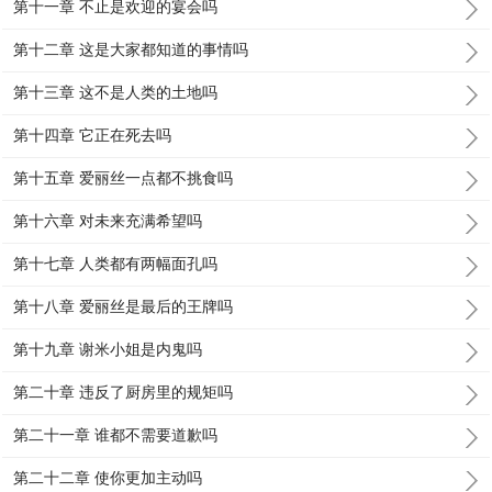
第十一章 不止是欢迎的宴会吗
第十二章 这是大家都知道的事情吗
第十三章 这不是人类的土地吗
第十四章 它正在死去吗
第十五章 爱丽丝一点都不挑食吗
第十六章 对未来充满希望吗
第十七章 人类都有两幅面孔吗
第十八章 爱丽丝是最后的王牌吗
第十九章 谢米小姐是内鬼吗
第二十章 违反了厨房里的规矩吗
第二十一章 谁都不需要道歉吗
第二十二章 使你更加主动吗