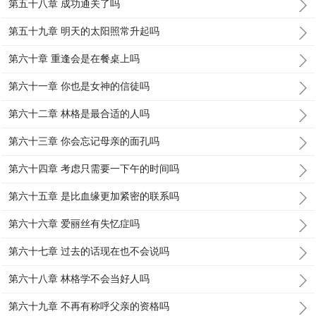
第五十八章 成功通关了吗
第五十九章 明天的太阳照常升起吗
第六十章 重逢会是在餐桌上吗
第六十一章 你也是女神的信徒吗
第六十二章 林格是最合适的人吗
第六十三章 你会忘记母亲的面孔吗
第六十四章 考虑只需要一下午的时间吗
第六十五章 是比血缘更加紧密的联系吗
第六十六章 爱丽丝有失忆症吗
第六十七章 过去的话现在也不会说吗
第六十八章 林格学不会当好人吗
第六十九章 不再有称呼父亲的资格吗