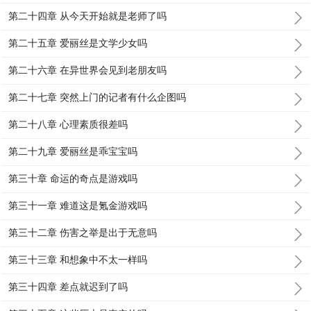
第二十四章 从今天开始就是老师了吗
第二十五章 爱丽丝是文学少女吗
第二十六章 在异世界会见到老朋友吗
第二十七章 突然上门的记者有什么企图吗
第二十八章 心理素质很差吗
第二十九章 爱丽丝是乖宝宝吗
第三十章 命运的奇点是游戏吗
第三十一章 难道这是氪金游戏吗
第三十二章 伤害之举是出于无意吗
第三十三章 和想象中不太一样吗
第三十四章 差点就迟到了吗