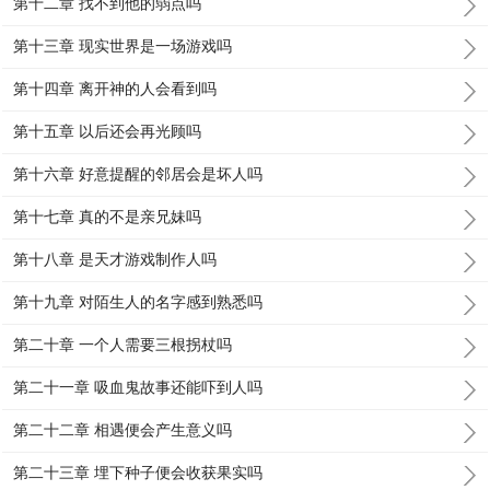
第十二章 找不到他的弱点吗
第十三章 现实世界是一场游戏吗
第十四章 离开神的人会看到吗
第十五章 以后还会再光顾吗
第十六章 好意提醒的邻居会是坏人吗
第十七章 真的不是亲兄妹吗
第十八章 是天才游戏制作人吗
第十九章 对陌生人的名字感到熟悉吗
第二十章 一个人需要三根拐杖吗
第二十一章 吸血鬼故事还能吓到人吗
第二十二章 相遇便会产生意义吗
第二十三章 埋下种子便会收获果实吗