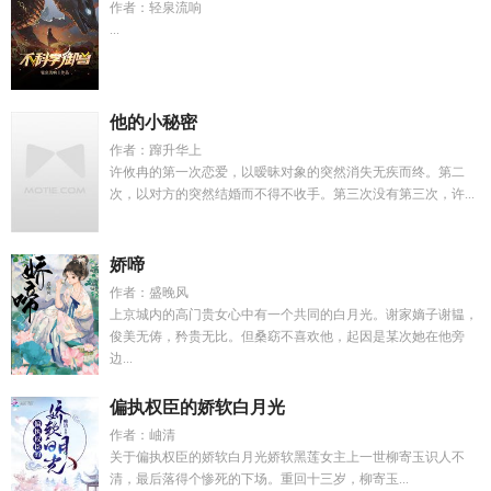
作者：轻泉流响
...
他的小秘密
作者：蹿升华上
许攸冉的第一次恋爱，以暧昧对象的突然消失无疾而终。第二
次，以对方的突然结婚而不得不收手。第三次没有第三次，许...
娇啼
作者：盛晚风
上京城内的高门贵女心中有一个共同的白月光。谢家嫡子谢韫，
俊美无俦，矜贵无比。但桑窈不喜欢他，起因是某次她在他旁
边...
偏执权臣的娇软白月光
作者：岫清
关于偏执权臣的娇软白月光娇软黑莲女主上一世柳寄玉识人不
清，最后落得个惨死的下场。重回十三岁，柳寄玉...