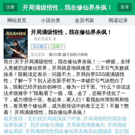
开局满级悟性，我在修仙界杀疯！
注册
登录
网站首页
小说分类
会员书架
阅读记录
开局满级悟性，我在修仙界杀疯！
喜欢擂咸茶 著
玄幻魔法
连载中
最近更新：
第151章 战斗后的小休闲
更新时间：
2026-04-10 14:12:13
简介:关于开局满级悟性，我在修仙界杀疯！：一睁眼，全球
人类被扔进修仙世界，开局就是地狱难度，三天引气失败就
抹杀！陈毅淡定表示：问题不大，开局自带SSS级满级悟
性，了解一下？别人还在新手村为一本破烂引气诀愁白了
头，陈毅已经开始自创神功，修为一日千里。“什么？你说这
法术很难学？”陈毅看了一眼，哦，会了，还顺手优化了一
下，威力增强十倍。卷起来，家人们！看我如何用智商和悟
性，卷哭整个修仙界，成为那传说中的卷王之王！不服？憋
着！ 开局满级悟性，我在修仙界杀疯！
相关推荐：
玄幻我开局就满级了叶修
开局满级悟性我在修
仙界杀疯了
我开局修为满级
开局获得满级修为
开局满级
修仙系统
开局满级悟性我在修仙界杀疯喜欢擂咸茶
玄幻我