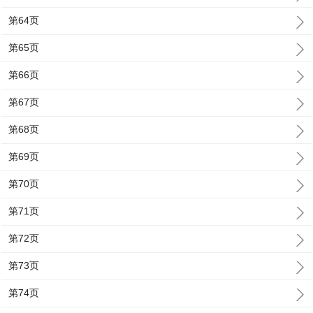
第64页
第65页
第66页
第67页
第68页
第69页
第70页
第71页
第72页
第73页
第74页