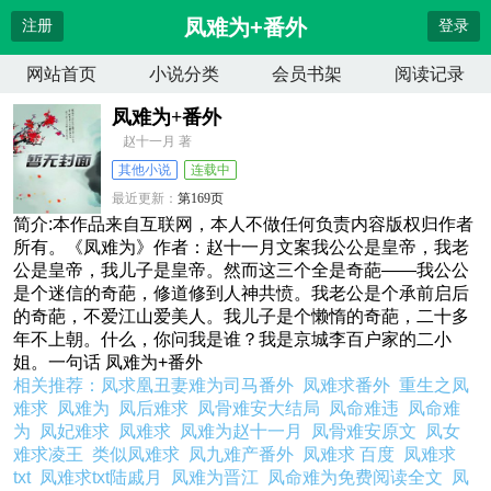
凤难为+番外
注册
登录
网站首页
小说分类
会员书架
阅读记录
凤难为+番外
赵十一月 著
其他小说
连载中
最近更新：
第169页
更新时间：
2026-04-13 11:46:26
简介:本作品来自互联网，本人不做任何负责内容版权归作者
所有。《凤难为》作者：赵十一月文案我公公是皇帝，我老
公是皇帝，我儿子是皇帝。然而这三个全是奇葩——我公公
是个迷信的奇葩，修道修到人神共愤。我老公是个承前启后
的奇葩，不爱江山爱美人。我儿子是个懒惰的奇葩，二十多
年不上朝。什么，你问我是谁？我是京城李百户家的二小
姐。一句话 凤难为+番外
相关推荐：
凤求凰丑妻难为司马番外
凤难求番外
重生之凤
难求
凤难为
凤后难求
凤骨难安大结局
凤命难违
凤命难
为
凤妃难求
凤难求
凤难为赵十一月
凤骨难安原文
凤女
难求凌王
类似凤难求
凤九难产番外
凤难求 百度
凤难求
txt
凤难求txt陆戚月
凤难为晋江
凤命难为免费阅读全文
凤