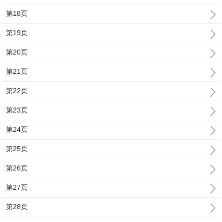
第18页
第19页
第20页
第21页
第22页
第23页
第24页
第25页
第26页
第27页
第28页