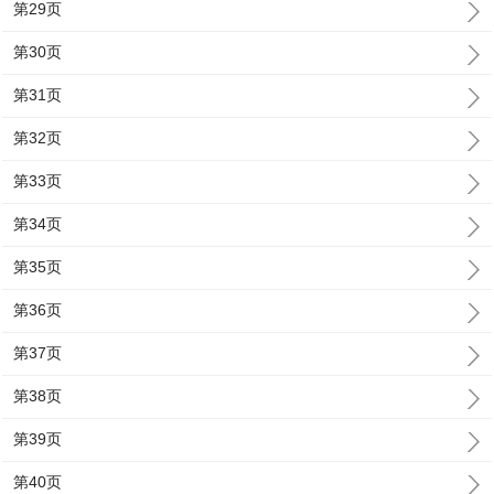
第29页
第30页
第31页
第32页
第33页
第34页
第35页
第36页
第37页
第38页
第39页
第40页