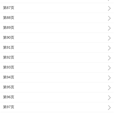
第87页
第88页
第89页
第90页
第91页
第92页
第93页
第94页
第95页
第96页
第97页