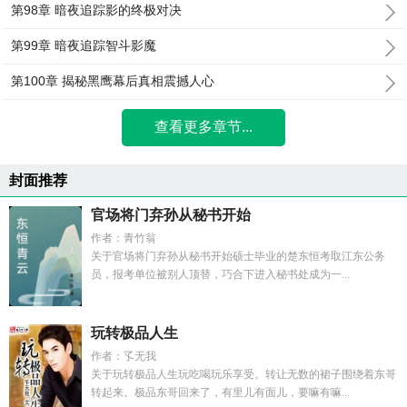
第98章 暗夜追踪影的终极对决
第99章 暗夜追踪智斗影魔
第100章 揭秘黑鹰幕后真相震撼人心
查看更多章节...
封面推荐
官场将门弃孙从秘书开始
作者：青竹翁
关于官场将门弃孙从秘书开始硕士毕业的楚东恒考取江东公务
员，报考单位被别人顶替，巧合下进入秘书处成为一...
玩转极品人生
作者：孓无我
关于玩转极品人生玩吃喝玩乐享受。转让无数的裙子围绕着东哥
转起来。极品东哥回来了，有里儿有面儿，要嘛有嘛...