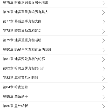
第75章 暗夜追踪幕后黑手现形
第76章 迷雾重重真凶另有其人
第77章 幕后黑手真相大白
第78章 暗流涌动真相背后
第79章 迷雾重重真相渐明
第80章 隐秘角落真相背后的阴影
第81章 迷雾深处真相的轮廓
第82章 暗网迷雾真相的代价
第83章 真相背后的阴影
第84章 暗夜追踪
第85章 幕后黑手
第86章 意外转折