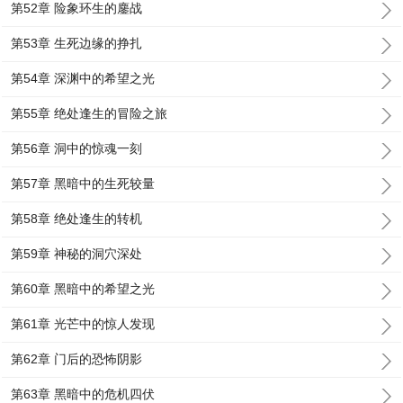
第52章 险象环生的鏖战
第53章 生死边缘的挣扎
第54章 深渊中的希望之光
第55章 绝处逢生的冒险之旅
第56章 洞中的惊魂一刻
第57章 黑暗中的生死较量
第58章 绝处逢生的转机
第59章 神秘的洞穴深处
第60章 黑暗中的希望之光
第61章 光芒中的惊人发现
第62章 门后的恐怖阴影
第63章 黑暗中的危机四伏