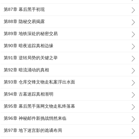
第87章 幕后黑手初现
第88章 隐秘交易揭露
第89章 地铁深处的秘密交易
第90章 暗夜追踪真相边缘
第91章 逆转局势的关键之举
第92章 暗流涌动的真相
第93章 仓库交锋文物走私案浮出水面
第94章 古墓迷踪真相渐明
第95章 幕后黑手落网文物走私终落幕
第96章 神秘邮件新挑战悄然来临
第97章 地下迷宫影的诡谲布局