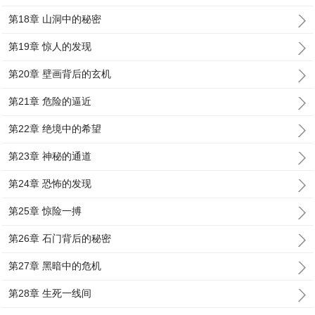
第18章 山洞中的秘密
第19章 惊人的发现
第20章 壁画背后的玄机
第21章 危险的逼近
第22章 绝境中的希望
第23章 神秘的通道
第24章 恐怖的发现
第25章 惊险一搏
第26章 石门背后的秘密
第27章 黑暗中的危机
第28章 生死一线间