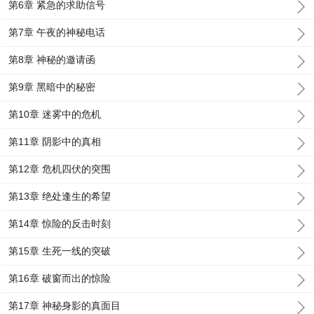
第6章 紧急的求助信号
第7章 午夜的神秘电话
第8章 神秘的邀请函
第9章 黑暗中的秘密
第10章 迷雾中的危机
第11章 阴影中的真相
第12章 危机四伏的突围
第13章 绝处逢生的希望
第14章 惊险的反击时刻
第15章 生死一线的突破
第16章 破窗而出的惊险
第17章 神秘身影的真面目