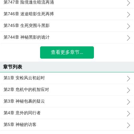
第747章 险境逢生暗流再涌
第746章 迷途暗影生死再搏
第745章 生死突围斗黑影
第744章 神秘黑影的诡计
查看更多章节...
章节列表
第1章 安检风云初起时
第2章 危机中的机智应对
第3章 神秘包裹的疑云
第4章 意外的同行者
第5章 神秘的访客