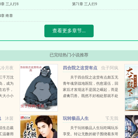
0章 三人行8
第71章 三人行9
4章 终章
查看更多章节...
已完结热门小说推荐
风冷月夜
四合院之这货有点
虫子阿疯
彪
三千万沈
关于四合院之这货有点彪五无
岛，成为
青年魂穿战地医院，伤愈退伍，回
左右手，
家后才发现这不是国之崛起，而是
大大小小
虐禽罚兽。既然不好相处那就不处
然让我去
了，直接干吧。...
恭喜你杀
奖励善功
总
沐茵
玩转极品人生
孓无我
陌生总裁
关于玩转极品人生玩吃喝玩乐
工温馨用
享受。转让无数的裙子围绕着东哥