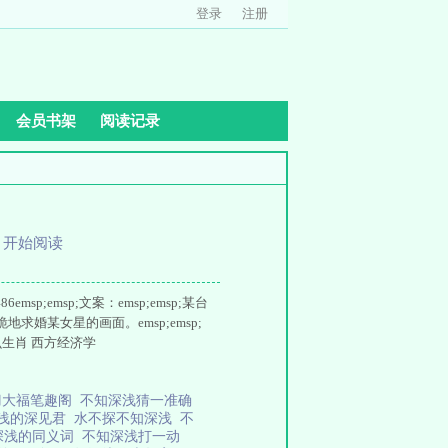
登录
注册
会员书架
阅读记录
、
开始阅读
msp;emsp;文案：emsp;emsp;某台
求婚某女星的画面。emsp;emsp;
么生肖 西方经济学
刀大福笔趣阁
不知深浅猜一准确
浅的深见君
水不探不知深浅
不
深浅的同义词
不知深浅打一动