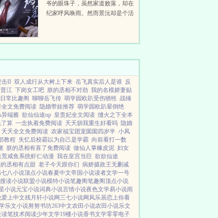
爷的眼珠子，虽然家道败落，却在
纪家呼风唤雨。然而景沅却是个活
脱脱的病秧子，一碰就碎，除了美
貌一无是处。纪晏对景沅的偏爱招
来许多人的嫉妒。纪晏...
击II
双人成行从大树上下来
岳飞真实后人是谁
反
主晋江
下岗女工吧
朕的丞相不对劲
我的名模娇妻贴
日常比趣阁
聊聊岳飞传
萌学园欧趴受伤牺牲
战锤
妻全文免费阅读
隐婚带娃推荐
萌学园欧趴晕倒绝
k异端酱
欲仙仙途np
皇贵妃全文阅读
熢火之下全本
说了算
一念执着免费阅读
夭夭驯我重生好看吗
隐婚
夭夭全文免费阅读
农家福宝团宠囡囡四岁半
小凤
部教程
失忆后校霸以为自己是学霸
向前看打一数
佬
朕的丞相有喜了免费阅读
做仙人掌橡皮泥
妇女
洪荒咸鱼系统虾仁动漫
我在皇宫当巨
欲欲仙途
朕的丞相有点甜
老子今天跟你们
病娇摄政王无删减
书
七八小说
顶点小说
春夏中文
帝国小说
读者文学
一号
搜读小说
联盟小说
模特小说
笔趣阁
笔趣阁
顶点小说
星小说
元宝小说
词典小说
言情小说
夜色文学
易小说
雨
说
爱上中文
残月轩小说网
三七小说网
风乐居
恋上你看
学
乐文小说
努努书坊
263中文
农田小说
农田小说
乐文
去读笔
技术阅读
少年文学
19楼小说
香书文学
零零电子