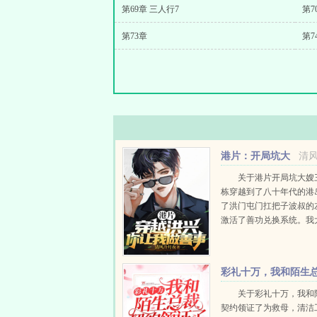
第69章 三人行7
第7
第73章
第7
港片：开局坑大
清
嫂三千万
关于港片开局坑大嫂
栋穿越到了八十年代的港
了洪门屯门扛把子波叔的
激活了善功兑换系统。我
也是一个帮派头目，你竟
做善事，简直岂有此理。
死东兴乌鸦，救活众生，
彩礼十万，我和陌生
100...
裁契约领证了
关于彩礼十万，我和
契约领证了为救母，清洁