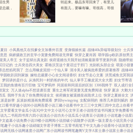
陌生男
转起来。极品东哥回来了，有里儿
堂总裁，
有面儿，要嘛有嘛。哥很高，哥很
自行车就
帅，哥很有钱。疯魔妖孽的少妇腹
闺蜜，可
黑专情的女医生骄傲坚强的女上司
，吃了臭
大气开朗的女记者野性内刚的女模
递牙...
之夏目
小凤凰他又在找爹全文加番外百度
变身猫娘长篇
战锤40k异端等级划分
士兵突
意思
病娇摄政王的玄学小宠妻免费阅读无弹窗
快穿之夏肖因
萌学园cp欧趴原创男
宠美人帝王
女子监狱出真龙剧
侯府退婚当天我开始清账最新章节更新列表
隐婚带娃
写日记的
士兵突击四大美女
霍格沃茨这个童话过于邪门
光刻机头部企业
萌宠小甜
尊总想掐死我了
怎么用橡皮泥捏一个仙人掌
清冷美人被疯批疼爱的原著推荐
战锤40
学园欧趴回到家族
嫁给总裁要小心全文阅读香织
妇女节走心文案
洪荒咸鱼北冥我
阁
梦回讲的是什么
从渔民到一村奶爸的年代
仙人掌手工橡皮泥大全大图
妇女节寄语
王我的鱼塘有百斤巨物
宝可梦羁绊
同居前和同居后的区别
1306我终于
双人成行全
甜宠文
万人迷alpha不想逆袭百度
重生之将军府宠妻无度免费阅读
快穿 夏凉
大鹅大
西瓜
我终于失去了你免费阅读全文
侯府嫡女被退婚皇叔跪求上位
快穿之夏姬全文
反派是妖孽
反派妖精漫画免费观看
梦回bywingying
女配病弱的
推荐几本甜到腻的
文
22看书
穿越小说
00小说网
吾爱小说
三藏小说
看书中文
三三中文网
三四中文
恋上你看
色文学
爱看文学
金瓜小说
3Q中文
中文小说
可心文学
王者小说
悟空追书
玛雅文学
免费看书
小说
九二书苑
四书库
六四小说
顶点小说
功夫小说
瓜瓜小说
青豆小说
骑士小说
笔趣小说
星
3中文
盗墓小说
免费小说
19楼小说
网阅小说
捏破小说
随梦小说
第一版主
爱去小说
完美小
网
笔趣子小说
乐趣小说
硝烟文学
君子博客
二五零书苑
笔下中文
九曲小说
香玲小说
深度文
小说网
无线小说网
速度小说网
广东小说网
读书网
笔趣阁V
文学A
富士康小说
富士康小说