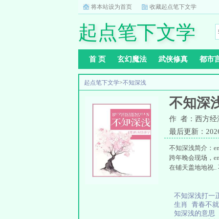
将本站设为首页
收藏起点笔下文学
起点笔下文学
首 页
玄幻魔法
武侠修真
都市
起点笔下文学
>
不知深浅
不知深
作 者：西方经
最后更新：2026-0
不知深浅简介：emsp
跨年晚会现场，em
在铺天盖地地祝.
不知深浅打一
生肖
青春不
知深浅的意思