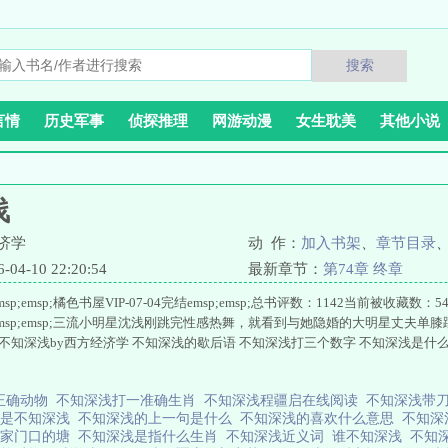
搜索
言情
历史军事
侦探推理
网游动漫
女生耽美
其他小说
浅
济学
动 作：
加入书架
、
章节目录
4-10 22:20:54
最新章节：
第74章 终章
;emsp;橘色书屋VIP-07-04完结emsp;emsp;总书评数：1142当前被收藏数：5486e
sp;emsp;三流小明星沈浅刚跳完性感热舞，就看到与她隐婚的大明星丈夫单膝跪地
. 不知深浅by西方经济学 不知深浅的歇后语 不知深浅打三个数字 不知深浅是什
正确动物
不知深浅打一准确生肖
不知深浅程疆启在线阅读
不知深浅带
就是不知深浅
不知深浅的上一句是什么
不知深浅的喜欢什么意思
不知深
家门口的塘
不知深浅是指什么生肖
不知深浅近义词
谁不知深浅
不知