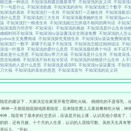
怎能过换一种说法
不知深浅程疆启最新章节
不知深浅的反义词
不知深浅
的下一句是什么
不知深浅歌曲
不知深浅的诗句
不知深浅猜三个数字
不
不知深浅的喜欢
不知深浅打一生肖
不知深浅打一正确生肖
不知深浅歇后
深浅什么意思
不知深浅的三大生肖
不知深浅最准确的生肖
不知深浅po1
柒柒
不知深浅打一精准生肖
不知深浅能过怎拼成不相同的两句话
不知深
不知深浅西方经济学
不知深浅1
不知深浅的典故
不知深浅是什么生肖动
知难眠时间不知深浅
不知深浅by柒柒夏浅全文阅读免费
不知深浅的人怎
python全文免费阅读
不知深浅探究竟猜生肖
不知深浅by染柒免费阅读
不知深浅打一数字
菜碟子扎猛子不知深浅
不知深浅怎能过颠倒说法
不知
知深浅一叶孤舟
不知深浅的爱什么意思
不知深浅最经典十句话
水不试
的喜欢是什么意思
不知深浅by带刀大福
不知深浅是什么生肖
不知道深
思念知难眠
不知深浅不知长短冷笑话
不知深浅的动物是什么生肖
人不
不知深浅的人是什么意思
不知深浅是成语吗
不知深浅by柒柒夏浅
不知深
带刀大福
不知深浅的喜欢的意思
不知深浅造句
不知深浅的近义词
陆笙的建议下，大家决定在家里开着空调吃火锅。 桃桃吃的不是母乳，
 神神一天都屁颠屁颠地跟着陆笙，后来陆笙爬上儿童就餐椅吃火锅，神神
起神神，陆笙有了基本的社交意识，应该是开始上课，认识其他小朋友了
奶奶，还有月嫂。十个月的人生里，认识的人屈指可数。虽然天生具有警
儿。 “开始...