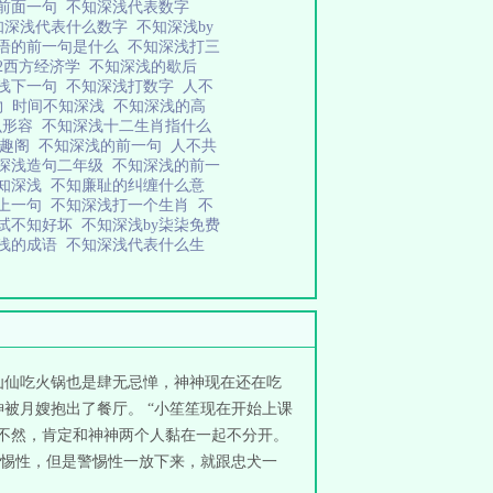
前面一句
不知深浅代表数字
知深浅代表什么数字
不知深浅by
语的前一句是什么
不知深浅打三
v2西方经济学
不知深浅的歇后
浅下一句
不知深浅打数字
人不
物
时间不知深浅
不知深浅的高
么形容
不知深浅十二生肖指什么
笔趣阁
不知深浅的前一句
人不共
深浅造句二年级
不知深浅的前一
不知深浅
不知廉耻的纠缠什么意
浅上一句
不知深浅打一个生肖
不
试不知好坏
不知深浅by柒柒免费
浅的成语
不知深浅代表什么生
仙仙吃火锅也是肆无忌惮，神神现在还在吃
被月嫂抱出了餐厅。 “小笙笙现在开始上课
。不然，肯定和神神两个人黏在一起不分开。
惕性，但是警惕性一放下来，就跟忠犬一