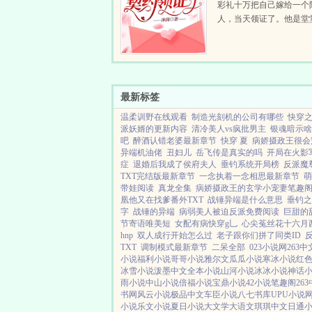
彩礼十万把自己嫁给一个
人，当天领证了。他是堂
却扮丑扮穷，骑着一辆破
来领证。都说防火防盗防
她天天就防他。喂！女人
豆腐必须刷牙！...
最新标签
温柔训野在线观看
制造光刻机的公司有哪些
快穿
派妖婿的更新内容
清冷美人vs疯批男主
银魂暗示啥
吧
醉酒认错老婆最新章节
快穿 夏
病娇摄政王很会
异端机油佬
丑妇儿
岳飞传是真实的吗
开局在火影
症
退婚后我成了侯府夫人
垂钓系统开局榜
反派魔
TXT完结版最新章节
一念执着一念相思最新章节
萌
带娃阅读
真龙全集
病娇摄政王的玄学小宠妻笔趣
凰他又在找爹番外TXT
战锤异端是什么意思
垂钓之
字
战锤的异端
病弱美人被迫反派免费阅读
巨甜的
节寄语唯美短
女配有病快穿g乚
心尖菟丝花十六月
hnp
双人成行开始怎么过
老子跟你们拼了同类ID
TXT
调制模式最新章节
二呆全部
023小说网
263中
小说
福利小说
哥哥小说
雅尔文
瓜瓜小说
寒冰小说
红
冰雪小说
泼墨中文
全本小说
山河小说
冰冰小说
神话
雨小说
中山小说
倍福小说
宝鼎小说
42小说
笔趣阁
26
书网
风云小说
极品中文
车臣小说
八七书库
UPU小说
小说
乐文小说
夏日小说
大文学
大语文
琪琪中文
日通