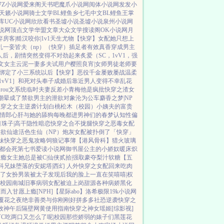
7Z小说网
爱来阁
天书吧
魔爪小说网
阅体小说网
发发小
天籁小说网
骑士文学
BL鲤鱼乡
七毛中文
BL鲤鱼王
掌
库
UC小说网
欣欣看书
圣墟小说
圣墟小说
泉州小说网
说网
顶点文学
华盟文章
大众文学
搜读阁
OK小说网
月
弃
房客|糙汉
咬你|1v1
天生尤物【快穿】
女配她只想上
乱
一妾皆夫（np）
（快穿）插足者
有效真香
穿成男主
人后，剧情突然变得不对劲起来
炙爱（SC，1vV1，强
u文女主
云泥
一妻多夫试用户
樱照良宵|女师男徒
老师要
绑定了小三系统以后【快穿】
恶役千金屡败屡战
温柔
vV1］
和死对头奉子成婚后
靠近男人变得不幸
乱花
rou文系统
临时夫妻
反差小青梅
他是疯批
快穿之渣女
潮晕
成了禁欲男主的泄欲对象
沦为公车
麝香之梦|NP
快穿之女主逆袭计划
白桃松木（校园）
小姨夫的富贵
情郎
心肝与她的舔狗
每晚都进男神们的春梦
认知性偏
目珠子|高干
隐性暗恋
快穿之合不拢腿
快穿之恶毒女配
欲欲仙途
活色生仙（NP）
炮灰女配被扑倒了「快穿」
妹
快穿之恶鬼攻略
饲狼记事簿
【港风骨科】猎火
玻璃
都会死
第七书
爱读小说网
御书屋
公主的小娇奴
暖床
炽
上瘾
女主她总是被C|仙侠
贰拾|强取豪夺
梨汁软糖
【五
骨科兄妹
堕落的安妮塔|西幻 人外
快穿之女配回来吃肉
了
女扮男装被太子发现后
我的脸上一直在笑嘻嘻|权
|校园
南城旧事
病弱女配被迫上岗
甜源
各种病娇黑化
虚而入
甘愿上瘾[NPH]
【星际abo】洛希极限
19k小说网
覆花之夜
绝非善类
与你刚刚好
拼多多社恐逆袭
快穿之
牧神午后
隔壁网黄使用指南
快穿之神女瑶姬
[综影视]
C
吃两口又怎么了呢|校园
那些娇弱的婊子们
黑莲花