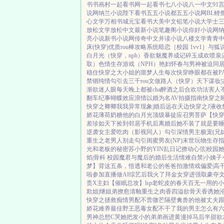
书
书画村
一起看书网
一起看书
七八小说
八一中文
91
说网
纳兰小说
陛下看书
五五小说都
五五小说网
BL鲤
心文学
万相书城
元宝看书
大美中文
铅笔小说
大学士
放松文学
放松中文
最新小说
笔趣阁小说
你好小说网
亮小说
新书小说网
传奇中文
并读小说
八楼文学
青青
床(快穿)
优质rou棒攻略系统
暗恋［校园 1vv1］
与狐
白月光（快穿，nph）
香欲
魅魔养成记
碎玉成欢
喷泉|
取）
色情生存游戏（NPH）
艳妇怀春
与男神被迫同
稳住
快穿之大小姐的噩梦人生
每次快穿睁眼都在被P
禁锢
纯情勾引
去三千rou文做路人（快穿）
天下谋妆|
渐欲迷人眼
每天晚上都被cha
醉酒之后
合欢功法害人
翻车纪事
蝴蝶效应
浪情
以婚为名
AV拍摄指南
快穿之
快穿之卿卿我我
异常现象|婚后
远在天边
快穿之J液收
娇花
薄荷奶糖
他的白月光
顶级暴徒
应召男菩萨
【快
差
珍如天下
捡到邻居手机后
离婚后她不装了
就是要
逆袭
女主爱吃肉
（影视同人）勾引深情男主
极宠(兄
重生之老男人别走
勾引闺蜜男友(NP)
末世玩物生存
光
和老板的秘密
苏小野的YIN乱日记
撩动心弦|校园
焰|骨科 校园
魔君与魔后的婚后生活
情难自禁|小姨子
梦】背这五条，悟透
和老公的爸爸拍激情戏
偏爱|高
啦
参加直播做AI综艺后我火了
拜金女穿进强取豪夺
贵X主妇
【催眠总攻】lsp老蛇皮的春天
百无一用的小
欺姐|继姐弟
撩愈
清釉
重生之肉香四溢
欲骨天香
诱她
快穿之拯救痴情男配
不啻微芒
隔壁禽兽的他
被丈夫
娇花难养
最佳野王
恶毒女配不干了
我的男主怎么有
男神总想C哭她
把发小的弟弟画进黄漫掉马后
半甜欲