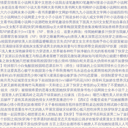
言情
爱言情
青豆小说网
天翼中文
悠悠小说
我去读
笔趣阁IO
笔趣阁W
搜读小说
葫芦小说网
鱼乡
老花生看书
007小说
大美书网
大美书网
大美书网
大美书网
8P小说
晨曦小说网
BL鲤鱼
三六六小说网
未来小说网
一夜书库
麒麟中文网
妙书阁
九九小说
耽美文学网
小说铺
四四书
纳兰小说网
纳兰小说网
爱上中文
小子小说
布丁阅读
乡村小说
八戒文学网
子叶小说
吞噬小
中文
看书站
晨曦小说网
小说酒吧
牧龙师
笔趣读
你男朋友下面真大
当H文女配开始自暴自
说
rou文女配不容易[快穿]
幸瘾|校园np
文火煨青梅|甜宠
爱意收集攻略
情深如兽
精养贵妇|
高NP
娇柔多汁|1vv1
盲冬（NP，替身上位，追妻火葬场）
传闻她鲜嫩多汁|快穿
当我嫁
居后
靡靡宫春深
纵情（NP）
快穿之睡遍男神(nph)
兽医
入禽太深
禁忌沉沦
快穿之拯救ro
A
校园里的娇软美人
吹花嚼蕊
蹙蛾眉|古言
失贞|NP
虐文女主求生指南
予你心安|甜宠
被迫
古言
满级绿茶穿成炮灰女配
穿成男主的炮灰前妻
勾引禁欲师尊
交易|校园NP
炽夏［校园1
不浅
入禽太深
艳嫁录
暗引力
穿进兽人世界被各种吃干抹净
被白月光的爸爸给睡了
快穿之
睡了反派以后
伪装魔王与祭品勇者
屋檐下|校园
见微知著|弟妹
知与谁同|伪公媳
蜜汁樱桃
集之旅
女配她只想被渣
燥雨|校园
强行侵占|骨科/强制
白蛇夫君
温火|伪骨科
长媳不如妻
穿】吃掉那只小白兔
酸甜|校园暗恋
课后补习（师生）
绿茶婊的上位
深闺淫情
长公主的小
睡男主
这爱真恶心
极守夫德|甜宠
小兔子乖乖|青梅竹马
永远也会化雾
两情相厌|伪骨科
鱼
妹骨科)
白羊|校园
漂亮少将O被军A灌满后
修仙修罗场 (NPH)
恋爱脑，但强制爱
穿书之
指南
月亮为证
城里侄女和乡下叔叔
除妖传|1vv1
碾碎芍药花|ABO 伪骨科兄妹
娇生惯养|兄
她又娇又媚
将就|青梅竹马
离婚前一天和老公上床了
快穿之奇怪的xp又增加了
不爱她的人
×姐夫
（快穿）被狠狠疼爱的恶毒女配
渡她|快穿
床戏替身
书包小说网
骑士全本小说
干
干 甜宠
兽人的宝藏
高岭之花|高干
绿茶婊的上位
缘浅（百合abo）哑巴A
魔性美人
祈欢|
文后躺平了
虚有其表|校园
色情女大绝赞直播进行中！
【西幻】侍魔
变成丧尸后她被圈养
师妹
心情小雨
贵妃奴
春潮
双子太子
春枝嫋嫋
含苞待放
芭蕾鞋
桌边|校园
含桃
试婚
小梨花
沦陷
友情变质
重生年代文的路人甲
展宫眉
袚灾祛秽
黑心狐只想吃掉男主|快穿
快穿之趁
跟情敌一起囚禁
甜心都想要
总有人想独占她
【快穿】节操何在
穿书后和反派男二he了
旋
六个
炽阳之痕
[快穿]每个世界遇到的都是变态
天造地设|公路
岁欢愉
穿成黄漫女主替身后
水|兄妹
冲喜侍妾
不羡仙|快穿仙侠 古言
上流社会|都市权斗
她撩人不自知
她知道我人人可