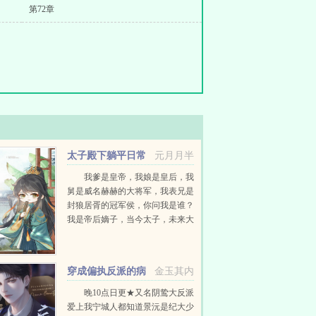
第72章
太子殿下躺平日常
元月月半
我爹是皇帝，我娘是皇后，我
舅是威名赫赫的大将军，我表兄是
封狼居胥的冠军侯，你问我是谁？
我是帝后嫡子，当今太子，未来大
汉天子刘据啊。我掐指一算好像没
当皇帝。我掐指再算多做多错，尸
骨全无。不做不错，...
穿成偏执反派的病
金玉其内
美人后
晚10点日更★又名阴鸷大反派
爱上我宁城人都知道景沅是纪大少