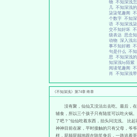
物
不知深浅
几
不知深浅
柒柒笔趣阁
个数字
不知
语
不知深浅
交不知好坏
级表达
思念
动物
深入浅出
事不知好赖
句是什么
不
思
不知深浅
知深浅by陌紫
阅读笔趣阁
肖
不知深浅
《不知深浅》第74章 终章
没有聚，仙仙又没法出去吃。最后，在
辅食，所以三个孩子只有陆笙可以吃火锅。
了吧？”仙仙吃着东西，抬头问沈浅。 比
神神目前在家，平时接触的只有父母，爷爷
样，屁颠屁颠地跟在陆笙身后，一路追着哥哥玩