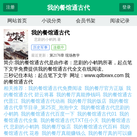
我的餐馆通古代
注册
登录
网站首页
小说分类
会员书架
阅读记录
我的餐馆通古代
悲剧的小鹌鹑 著
历史军事
连载中
最近更新：
第2176章 现场教学
更新时间：
2026-08-07 20:57:34
简介:我的餐馆通古代是由作者：悲剧的小鹌鹑所著，起点笔
下文学免费提供我的餐馆通古代全文在线阅读。
三秒记住本站：起点笔下文学 网址：www.qdbxwx.com 我
的餐馆通古代
相关推荐：
我的餐馆通古代免费阅读
我的餐厅官方正版
我
的餐馆通古代 碧云将暮
我的餐厅真能挣钱吗
我的餐馆通古
代晋江
我的餐馆通古代动画
我的餐厅我的饭店
我的餐馆
通古代章节目录_第25页_泡泡中文
我的餐馆通古代悲剧的
小鹌鹑
我的餐馆通古代百度一下
我的餐馆通古代01
我的
餐馆通古代全集
我的餐馆通古代TXT任小天
我的餐馆通古
代 悲剧的小鹌鹑
我的餐厅饭店
我的餐馆通古代百科
我的
餐馆通古代 花卷
我的餐厅真能赚钱么
我的餐厅真的可以赚