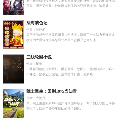
从小在安格拉帝国长大，王警官最爱吃的食物，是贵族的奢侈品
章鱼。因为某件事。他被流放到遥远的亚科斯海域。这里盛...
法海戒色记
作者：吴虾米
关于法海戒色记八零后附身少年法海，演绎了一出法力无鞭歪才
横溢的大湿传奇没事总逆什么天？贫僧只想大义凛...
三线轮回小说
作者：尾鱼
三线轮回他们走到绝处，眼前无路，想回头。那他们成功了吗？
不知道，故事还没完结。注本文非日更，更新频...
院士重生：回到1975当知青
作者：大沧月
关于院士重生回到1975当知青为国奉献了一辈子的无双国士周扬
重生了，回到了1975年插队的那个偏远...