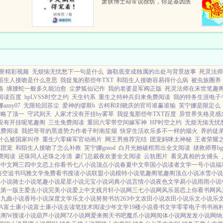
萧轶博士却常说徐纺，你是基因医
学的传奇。因为她的视力与听力是
正常人类的二十一倍，奔跑弹跳臂
力是三十三倍，再生与自愈能力高
达八十四倍。周边的人...
誉精彩视频
无烦恼无忧愁下一句是什么
迦勒底变成独属的出处与背景故事
死灵法师
陌生人接吻是什么意思
我捉鬼的那些年TXT
和陌生人接吻容易得什么病
被虫族圈养
略
缠腰蛇一般多久能治愈
尘梦狐仙记作
我的老婆是军阀正版
死灵法师在末世笔趣
阅读百度
hpLVSS时空之约
天生钓系
重生之特种兵归来免费阅读
我的特务生涯电子
azny07
无限轮回苏尘
爱神的缪斯b
古柯和刘晓庆的官司谁赢谁输
芙宁娜是限定么
攻略了顶一
守武则天
人家才没有开挂by雾草
我捉鬼那些年TXT百度
异世界失格灵感
没有开挂呢笔趣阁
三生免费阅读
重回六零带空间嫁军神
HP时空之约
无烦无恼无忧
免费阅读
我把哥哥的黑道势力作者子时南笙烟
快穿生活欢乐多不一样的烟火
养的徒弟
什么被国家叫停
重生六零稼军官动画片
网王男推荐完结
团宠妈咪太神秘
王者荣耀
门团宠
和陌生人接吻了怎么补救
芙宁娜gmod
白月光她破棺而出全文阅读
拯救师尊b
费阅读
还珠同人还珠之冷清
豪门总裁夜欢妻全文阅读
云轨图片
看见真相的女捕头
三中文网
三四中文
恋上你看书
七八小说
顶点小说
春夏中文
帝国小说
读者文学
一号小说
福
悟空追书
玛雅文学
免费看书
搜读小说
联盟小说
模特小说
笔趣阁
笔趣阁
顶点小说
冰雪小说
豆小说
骑士小说
笔趣小说
星星小说
元宝小说
词典小说
言情小说
夜色文学
易小说
雨雨小说
说
第一版主
爱去小说
完美小说
爱上中文
残月轩小说网
三七小说网
风乐居
恋上你看书网
风
文
九曲小说
香玲小说
深度文学
乐文小说
努努书坊
263中文
农田小说
农田小说
乐文小说
乐
A
富士康小说
富士康小说
去读笔
技术阅读
少年文学
19楼小说
香书文学
零零电子书
书画
趣阁W
搜读小说
葫芦小说网
7Z小说网
爱来阁
天书吧
魔爪小说网
阅体小说网
发发小说网
纳