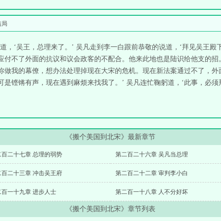
结局
，‘吴王，总理来了。’ 吴凡走到李一白跟前恭敬的说道，‘拜见吴王殿下
是应付不了外面的抗议和议会政客的不配合。他来此地也是陆识给他支的招
请你做我的幕僚，想办法处理掉现在大宋的危机。现在新法案通过不了，外
，可是铿锵有声，现在遇到麻烦来找我了。’ 吴凡连忙鞠躬道，‘此事，必
《搬个美国到北宋》最新章节
二百二十七章 总理的弱势
第二百二十六章 吴凡当总理
二百二十三章 冲击吴王府
第二百二十二章 审判李小白
二百一十九章 进步人士
第二百一十八章 人不分好坏
《搬个美国到北宋》章节列表