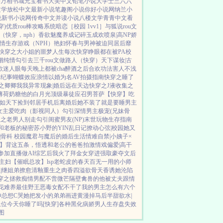
学
万相书城
元宝看书
大美中文
铅笔小说
大学士
三六六
文学
放松中文
最新小说
笔趣阁小说
你好小说网
纳兰小
说
新书小说网
传奇中文
并读小说
八楼文学
青青中文
看
穿)
优质rou棒攻略系统
暗恋［校园 1vv1］
与狐说
rou文
（快穿，nph）
香欲
魅魔养成记
碎玉成欢
喷泉|高NP
娇
情生存游戏（NPH）
艳妇怀春
与男神被迫同居后
靡
快穿之大小姐的噩梦人生
每次快穿睁眼都在被PA
校
锢
纯情勾引
去三千rou文做路人（快穿）
天下谋妆|古
欲迷人眼
每天晚上都被cha
醉酒之后
合欢功法害人不浅
车纪事
蝴蝶效应
浪情
以婚为名
AV拍摄指南
快穿之睡了
之卿卿我我
异常现象|婚后
远在天边
快穿之J液收集之
薄荷奶糖
他的白月光
顶级暴徒
应召男菩萨
【快穿】吃
如天下
捡到邻居手机后
离婚后她不装了
就是要睡男主
女主爱吃肉
（影视同人）勾引深情男主
极宠(兄妹骨
生之老男人别走
勾引闺蜜男友(NP)
末世玩物生存指南
和老板的秘密
苏小野的YIN乱日记
撩动心弦|校园
她又
|骨科 校园
魔君与魔后的婚后生活
情难自禁|小姨子×
】背这五条，悟透
和老公的爸爸拍激情戏
偏爱|高干
参加直播做AI综艺后我火了
拜金女穿进强取豪夺文后
主妇
【催眠总攻】lsp老蛇皮的春天
百无一用的小师
|继姐弟
撩愈
清釉
重生之肉香四溢
欲骨天香
诱她沦陷
穿之拯救痴情男配
不啻微芒
隔壁禽兽的他
被丈夫跟情
花难养
最佳野王
恶毒女配不干了
我的男主怎么有六个
神总想C哭她
把发小的弟弟画进黄漫掉马后
半甜欲水|
上位
今天你睡了吗[快穿]
各种黑化病娇男
人生存盘失效
图