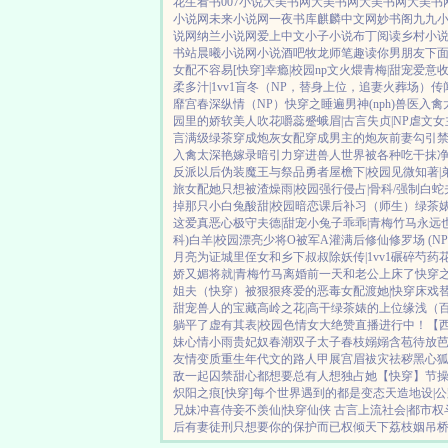
花生看书
007小说
大美书网
大美书网
大美书网
大美书
小说网
未来小说网
一夜书库
麒麟中文网
妙书阁
九九
说网
纳兰小说网
爱上中文
小子小说
布丁阅读
乡村小
书站
晨曦小说网
小说酒吧
牧龙师
笔趣读
你男朋友下
女配不容易[快穿]
幸瘾|校园np
文火煨青梅|甜宠
爱意
柔多汁|1vv1
盲冬（NP，替身上位，追妻火葬场）
传
靡宫春深
纵情（NP）
快穿之睡遍男神(nph)
兽医
入禽
园里的娇软美人
吹花嚼蕊
蹙蛾眉|古言
失贞|NP
虐文女
言
满级绿茶穿成炮灰女配
穿成男主的炮灰前妻
勾引
入禽太深
艳嫁录
暗引力
穿进兽人世界被各种吃干抹
反派以后
伪装魔王与祭品勇者
屋檐下|校园
见微知著|
旅
女配她只想被渣
燥雨|校园
强行侵占|骨科/强制
白蛇
掉那只小白兔
酸甜|校园暗恋
课后补习（师生）
绿茶
这爱真恶心
极守夫德|甜宠
小兔子乖乖|青梅竹马
永远
科)
白羊|校园
漂亮少将O被军A灌满后
修仙修罗场 (NP
月亮为证
城里侄女和乡下叔叔
除妖传|1vv1
碾碎芍药花
娇又媚
将就|青梅竹马
离婚前一天和老公上床了
快穿之
姐夫
（快穿）被狠狠疼爱的恶毒女配
渡她|快穿
床戏
甜宠
兽人的宝藏
高岭之花|高干
绿茶婊的上位
缘浅（百
躺平了
虚有其表|校园
色情女大绝赞直播进行中！
【
妹
心情小雨
贵妃奴
春潮
双子太子
春枝嫋嫋
含苞待放
友情变质
重生年代文的路人甲
展宫眉
袚灾祛秽
黑心狐
敌一起囚禁
甜心都想要
总有人想独占她
【快穿】节
炽阳之痕
[快穿]每个世界遇到的都是变态
天造地设|
兄妹
冲喜侍妾
不羡仙|快穿仙侠 古言
上流社会|都市权
后
有妻徒刑
只想要你的保护而已
权倾天下
荔枝姻
吊