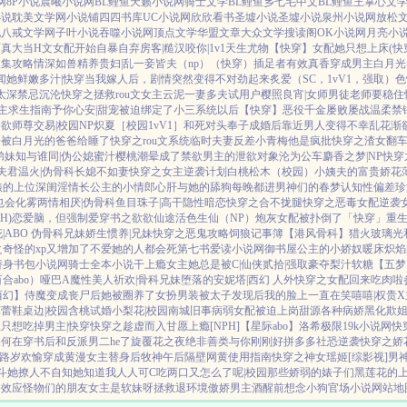
网
8P小说
晨曦小说网
BL鲤鱼
天籁小说网
骑士文学
BL鲤鱼乡
七毛中文
BL鲤鱼王
掌心文
小说
耽美文学网
小说铺
四四书库
UC小说网
欣欣看书
圣墟小说
圣墟小说
泉州小说网
放松
说
八戒文学网
子叶小说
吞噬小说网
顶点文学
华盟文章
大众文学
搜读阁
OK小说网
月亮小
面真大
当H文女配开始自暴自弃
房客|糙汉
咬你|1v1
天生尤物【快穿】
女配她只想上床(快
收集攻略
情深如兽
精养贵妇|乱
一妾皆夫（np）
（快穿）插足者
有效真香
穿成男主白月光
闻她鲜嫩多汁|快穿
当我嫁人后，剧情突然变得不对劲起来
炙爱（SC，1vV1，强取）
色
太深
禁忌沉沦
快穿之拯救rou文女主
云泥
一妻多夫试用户
樱照良宵|女师男徒
老师要稳住
主求生指南
予你心安|甜宠
被迫绑定了小三系统以后【快穿】
恶役千金屡败屡战
温柔禁
禁欲师尊
交易|校园NP
炽夏［校园1vV1］
和死对头奉子成婚后
靠近男人变得不幸
乱花渐
净
被白月光的爸爸给睡了
快穿之rou文系统
临时夫妻
反差小青梅
他是疯批
快穿之渣女翻
弟妹
知与谁同|伪公媳
蜜汁樱桃
潮晕
成了禁欲男主的泄欲对象
沦为公车
麝香之梦|NP
快穿
夫君
温火|伪骨科
长媳不如妻
快穿之女主逆袭计划
白桃松木（校园）
小姨夫的富贵娇花
婊的上位
深闺淫情
长公主的小情郎
心肝与她的舔狗
每晚都进男神们的春梦
认知性偏差
珍
也会化雾
两情相厌|伪骨科
鱼目珠子|高干
隐性暗恋
快穿之合不拢腿
快穿之恶毒女配逆袭
H)
恋爱脑，但强制爱
穿书之欲欲仙途
活色生仙（NP）
炮灰女配被扑倒了「快穿」
重
|ABO 伪骨科兄妹
娇生惯养|兄妹
快穿之恶鬼攻略
饲狼记事簿
【港风骨科】猎火
玻璃光
奇怪的xp又增加了
不爱她的人都会死
第七书
爱读小说网
御书屋
公主的小娇奴
暖床
炽焰
替身
书包小说网
骑士全本小说
干上瘾
女主她总是被C|仙侠
贰拾|强取豪夺
梨汁软糖
【五梦
合abo）哑巴A
魔性美人
祈欢|骨科兄妹
堕落的安妮塔|西幻 人外
快穿之女配回来吃肉啦
西幻】侍魔
变成丧尸后她被圈养了
女扮男装被太子发现后
我的脸上一直在笑嘻嘻|权贵X
芭蕾鞋
桌边|校园
含桃
试婚
小梨花|校园
南城旧事
病弱女配被迫上岗
甜源
各种病娇黑化
欺姐
只想吃掉男主|快穿
快穿之趁虚而入
甘愿上瘾[NPH]
【星际abo】洛希极限
19k小说网
快
操何在
穿书后和反派男二he了
旋覆花之夜
绝非善类
与你刚刚好
拼多多社恐逆袭
快穿之娇
公路
岁欢愉
穿成黄漫女主替身后
牧神午后
隔壁网黄使用指南
快穿之神女瑶姬
[综影视]男
斗
她撩人不自知
她知道我人人可C
吃两口又怎么了呢|校园
那些娇弱的婊子们
黑莲花的
桥效应
怪物们的朋友
女主是软妹呀
拯救退环境傲娇男主
酒醒前想念小狗
官场小说
网站地