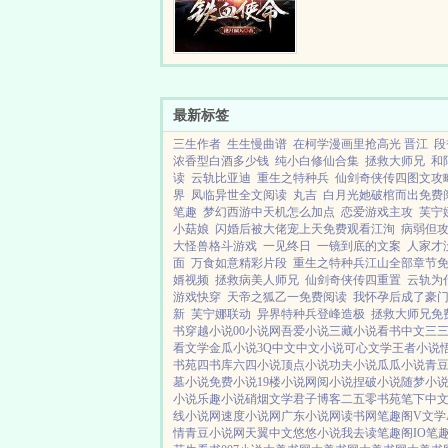
最新标签
三生作者
生生慢曲谱
在柯学漫画里抢高光 晋江
段
浓香型白酒多少钱
纯小白修仙合集
拯救大师兄
和
读
云轨比亚迪
重生之特种兵
仙剑奇侠传四图文攻
界
凤临异世全文阅读
丸吉
白月光她破棺而出免费
笔趣
梦幻西游中天机怎么加点
恋爱游戏主攻
芙宁娜
小菇娘
闪婚后被大佬宠上天免费观看江洵
病弱但
大怪兽格斗游戏
一见终日
一镜到底的文案
人家才
面
万食如意精彩片段
重生之特种兵江山全部章节
婿视频
拯救病美人师兄
仙剑奇侠传四重置
云轨为
游戏快穿
天帝之狐乙一免费阅读
我怀孕后成了豪
新
芙宁娜联动
异界特种兵登峰造极
拯救大师兄免
书
穿越小说
00小说网
吾爱小说
三藏小说
看书中文
三
看文学
金瓜小说
3Q中文
中文小说
可心文学
王者小说
书苑
四书库
六四小说
顶点小说
功夫小说
瓜瓜小说
青
墓小说
免费小说
19楼小说
网阅小说
捏破小说
随梦小
小说
乐趣小说
硝烟文学
君子博客
二五零书苑
笔下中
线小说网
速度小说网
广东小说网
读书网
笔趣阁V
文学
情
青豆小说网
天翼中文
悠悠小说
我去读
笔趣阁IO
笔