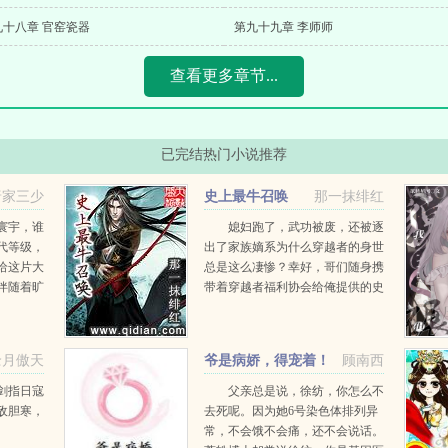
九十八章 官窑瓷器
第九十九章 李师师
查看更多章节...
已完结热门小说推荐
唐家三少
史上最牛召唤
那一抹绯红
寰宇，谁
媳妇跑了，武功被废，还被逐
代等级，
出了家族嫡系为什么穿越者的身世
给这片大
总是这么凄惨？幸好，哥们随身携
伴随着旷
带着穿越者福利协会给俺提供的史
，一代琴
上最牛召唤空间！刀剑枪械...
然诞
沧月傲天
爷是病娇，得宠着！
顾南西
剑指日寇
父亲总是说，徐纺，你怎么不
敌胆寒，
去死呢。因为她6号染色体排列异
常，不会饿不会痛，还不会说话。