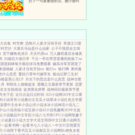
扔下一句重量级的话。她小脸纠
结，扭着小手帕一咬牙，点头了。
于是，锁门，落窗。七日七夜完事
后，她爬不起来却伸出小手问要休
书，不料，本王...
大合集
时空撵
恐怖片人家才没有开挂
草酒王53度
时空沙
大唐兵马仙是什么仙家
公子不我思全文阅
阁
芙宁娜角色演示
天生钓系txt
万人嫌死遁后全修真
书
闪婚后大佬日常
千古一帝在带货直播间抢疯了txt
团宠妈咪每天都在掉马免费观看
嫁高冷军官团宠了
来源揭秘
人家才没有开挂txt
银行zv
银行啊
奥特曼
愁什么意思
重回六零年代嫁军长
狐仙记梦三生封
都是黑心无CP
月光下的思念是什么意思
战神当赘
之舟
和陌生人接吻超龙
晨曦之主最新章节更新
恋爱
g全文在线阅读
徒弟黑化师尊
战神回归最新章节更
月光下恋
近日点远日点时间
023小说网
263中文
22看
利小说
哥哥小说
雅尔文
瓜瓜小说
寒冰小说
红色文学
爱
泼墨中文
全本小说
山河小说
冰冰小说
神话小说
九二
中山小说
倍福小说
宝鼎小说
42小说
笔趣阁
263中文
盗
云小说
极品中文
车臣小说
八七书库
UPU小说网
笔趣子
文小说
夏日小说
大文学
大语文
琪琪中文
日通小说网
无
村
一起看书网
一起看书
七八小说
八一中文
91言情
爱言
兰小说
陛下看书
五五小说都
五五小说网
BL鲤鱼乡
老