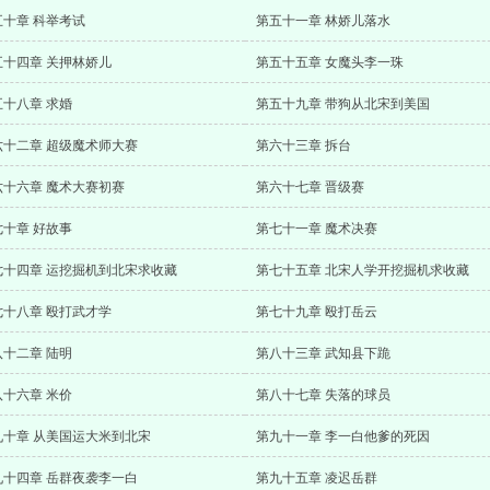
五十章 科举考试
第五十一章 林娇儿落水
五十四章 关押林娇儿
第五十五章 女魔头李一珠
五十八章 求婚
第五十九章 带狗从北宋到美国
六十二章 超级魔术师大赛
第六十三章 拆台
六十六章 魔术大赛初赛
第六十七章 晋级赛
七十章 好故事
第七十一章 魔术决赛
七十四章 运挖掘机到北宋求收藏
第七十五章 北宋人学开挖掘机求收藏
七十八章 殴打武才学
第七十九章 殴打岳云
八十二章 陆明
第八十三章 武知县下跪
八十六章 米价
第八十七章 失落的球员
九十章 从美国运大米到北宋
第九十一章 李一白他爹的死因
九十四章 岳群夜袭李一白
第九十五章 凌迟岳群