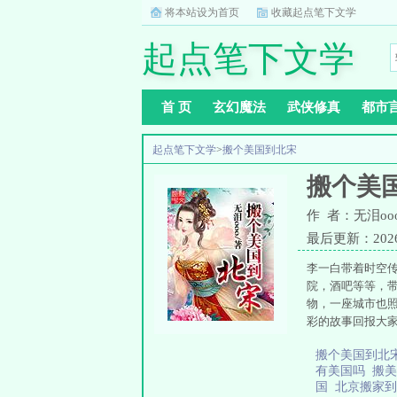
将本站设为首页
收藏起点笔下文学
起点笔下文学
首 页
玄幻魔法
武侠修真
都市
起点笔下文学
>
搬个美国到北宋
搬个美
作 者：无泪oo
最后更新：2026-0
李一白带着时空
院，酒吧等等，
物，一座城市也
彩的故事回报大家
搬个美国到北
有美国吗
搬
国
北京搬家