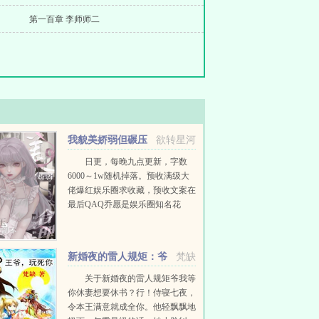
第一百章 李师师二
我貌美娇弱但碾压
欲转星河
副本很合理吧[无限流]
日更，每晚九点更新，字数
6000～1w随机掉落。预收满级大
佬爆红娱乐圈求收藏，预收文案在
最后QAQ乔愿是娱乐圈知名花
瓶，走三步就晃，跑几步就喘，众
人眼中的无脑小白花，是集美貌与
废物于一体的典型代表...
新婚夜的雷人规矩：爷
梵缺
我等你休妻
关于新婚夜的雷人规矩爷我等
你休妻想要休书？行！侍寝七夜，
令本王满意就成全你。他轻飘飘地