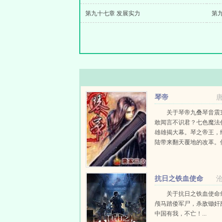
第九十七章 发展实力
第
琴帝
关于琴帝九叠琴音震
敢闻言不识君？七色魔法
雄雄揭大幕。琴之帝王，
陆带来翻天覆地的改革。
古绝今的赤子琴心的出现
魔法师，在碧空海之中悄
生。...
抗日之铁血使命
关于抗日之铁血使命
颅马踏倭军尸，杀敌锄奸
中国有我，不亡！...