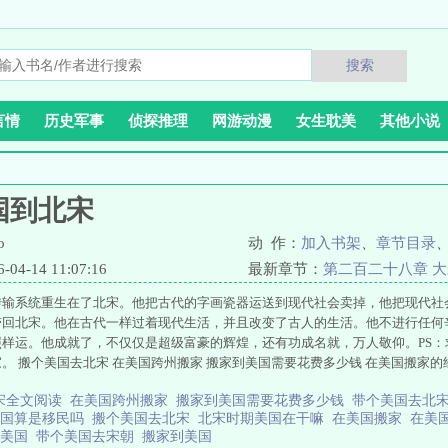
搜索
言情
历史军事
侦探推理
网游动漫
女生耽美
其他小说
国到北宋
o
动 作：
加入书架
、
章节目录
4-14 11:07:16
最新章节：
第二百二十八章 
传输系统重生在了北宋。他把古代的字画瓷器运送到现代社会卖掉，他把现代社
带回北宋。他在古代一样过着现代生活，并且改变了古人的生活。他不进行任何
照样运。他成就了，不仅仅是超级富豪的辉煌，还有功成名就，万人敬仰。PS
。 搬个美国去北宋 在美国跨州搬家 搬家到美国需要花费多少钱 在美国搬家的经
宋全文阅读
在美国跨州搬家
搬家到美国需要花费多少钱
带个美国去北
美国算是移民吗
搬个美国去北宋
北宋时期美国在干嘛
在美国搬家
在美
到美国
带个美国去宋朝
搬家到美国