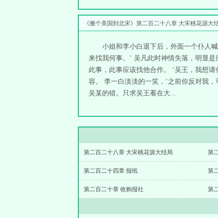
《搬个美国到北宋》第二百二十八章 大宋桃花源大
小姐和李小白退下后，外面一个仆人喊道
来找我何事。’ 吴凡此时神情失落，明显
此事，此事应该找他合作。 ‘吴王，我想
容。 李一白淡淡的一笑，‘之前你反对我
吴某的错。只求吴王看在大...
第二百二十八章 大宋桃花源大结局
第
第二百二十四章 报纸
第
第二百二十章 收购报社
第