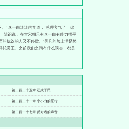
。’ 李一白淡淡的笑道，‘总理客气了，你
。 陆识说，在大宋朝只有李一白有能力摆平
面的抗议的人又不停歇。’吴凡的脸上满是愁
须拜托吴王。之前我们之间有什么误会，都是
第二百二十五章 还政于民
第二百二十一章 李小白的恶行
第二百一十七章 反对者的声音