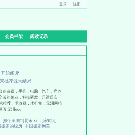
登录
注册
会员书架
阅读记录
、
开始阅读
大宋桃花源大结局
会的白银，手机，电脑，汽车，疗养
辛苦的创业，科技研发，只运送实
：求推荐，求收藏，求打赏，无泪用精
历 无泪ooo
宋
搬个美国到北宋txt
北宋时期
国搬家的经历
中国搬家到美