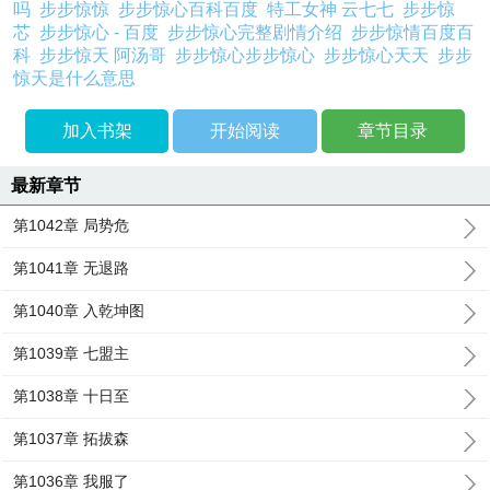
吗
步步惊惊
步步惊心百科百度
特工女神 云七七
步步惊
芯
步步惊心 - 百度
步步惊心完整剧情介绍
步步惊情百度百
科
步步惊天 阿汤哥
步步惊心步步惊心
步步惊心天天
步步
惊天是什么意思
加入书架
开始阅读
章节目录
最新章节
第1042章 局势危
第1041章 无退路
第1040章 入乾坤图
第1039章 七盟主
第1038章 十日至
第1037章 拓拔森
第1036章 我服了