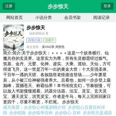
步步惊天
注册
登录
网站首页
小说分类
会员书架
阅读记录
步步惊天
油条胡辣汤 著
其他小说
连载中
最近更新：
第1042章 局势危
更新时间：
2026-08-07 06:46:51
简介:简介:关于步步惊天：＋＋＋＋这是一个妖兽横行、仙
魔共存的玄灵界。这里实力为尊，所有生灵都需经过炼气、
筑基、金丹、元婴、化神、虚实、大乘、渡劫、天仙，方可
得道飞升。这一世是万年一出的黄金大世：十大至强圣体、
千百年一遇的天骄、各族隐世老怪接连登场……少年萧星
辰，从小被三位神秘强者养大。且看他，如何一步步登上最
巅峰，震撼苍天、称霸仙界！本书传统玄幻，节奏较慢，可
以放入书架慢慢观看。武器分法器、法宝、灵宝、玄天灵
宝、通天灵宝，洪荒灵宝。作者是牛马，每天上完班回家日
更四千，尽量不断更，不烂尾。 步步惊天
相关推荐：
步步惊心40集剧情介绍
步步惊心百度百科详
情
步步惊险
步步惊华百科
步步惊心 百科
步步惊天是成语