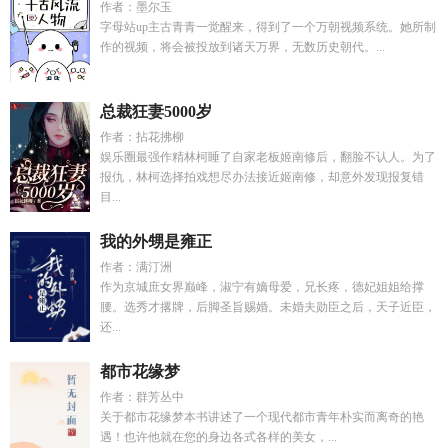
作者：墨尔玉
字母站up主古青青一觉醒来，得到了一个万朝视频系统。她所制
作的视频，将会被投放到诸天万界，无数历史朝代。...
总裁狂妻5000岁
作者：拈花拂柳
娱乐圈最强作精林柯睡了自家老板姬南修后，翻脸不认人。为了
报仇，林柯选择拍戏想尽办法接近姬南修，却意外发现报复错
目...
我的外甥是雍正
作者：满汀洲
作为京城庶女界巅峰，淑宁有嫡母爱，兄长疼，德妃姐姐给撑
腰。选秀才撂牌，后脚圣旨赐婚。未婚夫勋臣之后，天子近臣，
还...
都市花缘梦
作者：群芳丛中
关于都市花缘梦本书讲述了一个现代都市青年朴实而离奇的艳
遇！也许他就在您的身边各式各样的美女，...