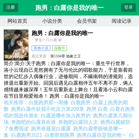
跑男：白露你是我的唯一
注册
登录
网站首页
小说分类
会员书架
阅读记录
跑男：白露你是我的唯一
梦见一只小鹿 著
其他小说
连载中
最近更新：
第1104章 抽象之王
更新时间：
2026-08-06 00:31:05
简介:简介:关于跑男：白露你是我的唯一：重生平行世界，
洛小云现自己竟然拥有了无与伦比的唱歌能力，于是靠着前
世的记忆步入偶像行业，进修期间，不瞒南韩的潜规则，选
择退出重新开始。回国后遇见白露相伴五年不离不弃，俩人
感情越来越深厚！五年后重新走上舞台！且看洛小云和白露
在节目里相爱相杀！ 跑男：白露你是我的唯一
相关推荐：
白鹿跑男那一期播
白鹿跑男
白露上跑男的期
数
跑男白露作妖我不吃压力第209章
跑男 白鹿
白鹿在跑男
唱的我是你朋友
白露是哪年加入跑男的
跑男白露第几期出
场
奔跑吧的白露喜欢谁
奔跑吧白露同人文
跑男白露破防
了免费阅读
跑男谁最宠白露露
跑男白露带眼镜是哪一
集
白鹿跑男2021
白鹿那期跑男
跑男白露你是我的唯一
白