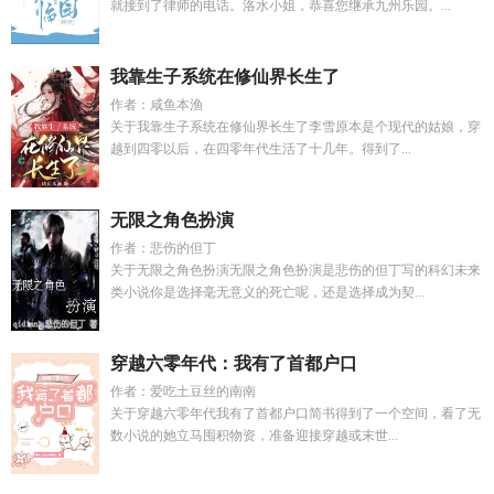
就接到了律师的电话。洛水小姐，恭喜您继承九州乐园。...
我靠生子系统在修仙界长生了
作者：咸鱼本渔
关于我靠生子系统在修仙界长生了李雪原本是个现代的姑娘，穿
越到四零以后，在四零年代生活了十几年。得到了...
无限之角色扮演
作者：悲伤的但丁
关于无限之角色扮演无限之角色扮演是悲伤的但丁写的科幻未来
类小说你是选择毫无意义的死亡呢，还是选择成为契...
穿越六零年代：我有了首都户口
作者：爱吃土豆丝的南南
关于穿越六零年代我有了首都户口简书得到了一个空间，看了无
数小说的她立马囤积物资，准备迎接穿越或末世...