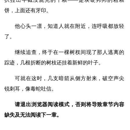
扒拉出半截没烧完的干粮——是块硬邦邦的粗粮
饼，上面还有牙印。
他心头一凛，知道人就在附近，连呼吸都放轻
了。
继续追查，终于在一棵树杈间现了那人逃离的
踪迹，几根折断的树枝还挂着新鲜的叶子。
可就在这时，几支暗箭从侧方射来，破空声尖
锐刺耳，像毒蛇吐信。
请退出浏览器阅读模式，否则将导致章节内容
缺失及无法阅读下一章。