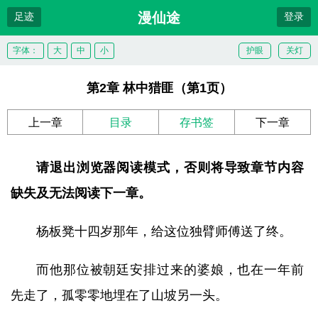
漫仙途
足迹
登录
字体：
大
中
小
护眼
关灯
第2章 林中猎匪（第1页）
上一章
目录
存书签
下一章
请退出浏览器阅读模式，否则将导致章节内容
缺失及无法阅读下一章。
杨板凳十四岁那年，给这位独臂师傅送了终。
而他那位被朝廷安排过来的婆娘，也在一年前
先走了，孤零零地埋在了山坡另一头。