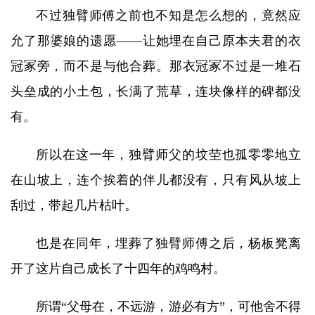
不过独臂师傅之前也不知是怎么想的，竟然应
允了那婆娘的遗愿——让她埋在自己原本夫君的衣
冠冢旁，而不是与他合葬。那衣冠冢不过是一堆石
头垒成的小土包，长满了荒草，连块像样的碑都没
有。
所以在这一年，独臂师父的坟茔也孤零零地立
在山坡上，连个挨着的伴儿都没有，只有风从坡上
刮过，带起几片枯叶。
也是在同年，埋葬了独臂师傅之后，杨板凳离
开了这片自己成长了十四年的鸡鸣村。
所谓“父母在，不远游，游必有方”，可他舍不得