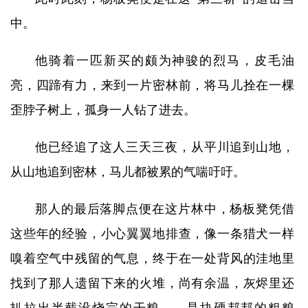
中。
他骑着一匹新买的颇为神骏的烈马，皮毛油
亮，四蹄有力，来到一片密林前，将马儿拴在一棵
歪脖子树上，孤身一人钻了进去。
他已经追了这人三天三夜，从平川追到山地，
从山地追到密林，马儿都被累的气喘吁吁。
那人的最后落脚点便在这片林中，杨板凳凭借
这些年的经验，小心翼翼地排查，像一条猎犬一样
嗅着空气中残留的气息，终于在一处背风的洼地里
找到了那人遗留下来的火堆，尚有余温，灰烬里还