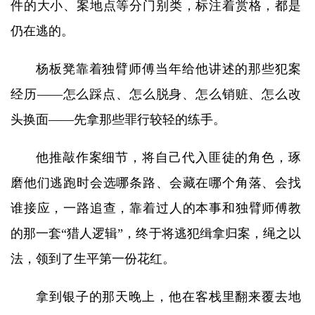
件的大小、案地点等分门别类，标注着赏格，都是
仍在逃的。
杨板凳靠着独臂师傅当年给他讲述的那些犯案
经历——怎么踩点、怎么脱身、怎么销赃、怎么改
头换面——先拿那些罪行较轻的练手。
他推敲作案细节，将自己代入匪徒的角色，琢
磨他们逃跑时会选哪条路、会藏在哪个角落、会找
谁接应，一路追查，靠着过人的本事和独臂师傅教
的那一套“猎人逻辑”，终于将逃犯缉拿归案，绳之以
法，领到了生平第一份花红。
拿到银子的那天晚上，他在客栈里翻来覆去地